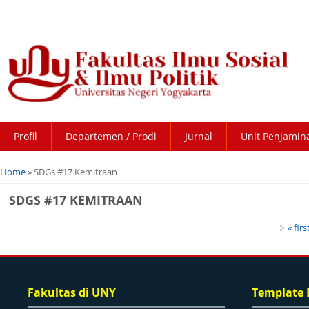
Profil
Departemen / Prodi
Jurnal
Unit Penjamin
You are here
Home
» SDGs #17 Kemitraan
SDGS #17 KEMITRAAN
Pages
« firs
Fakultas di UNY
Template