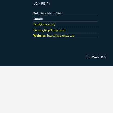
U2IK FISIP
:
Tel:
+62274-586168
Email:
fisip@uny.ac.id
;
humas_fisip@uny.ac.id
Website:
http://fisip.uny.ac.id
Tim Web UNY