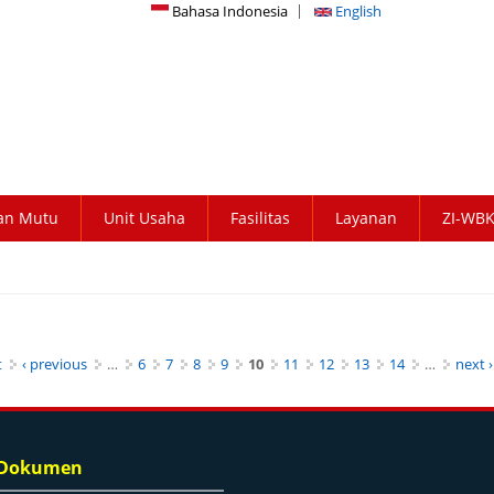
Bahasa Indonesia
English
an Mutu
Unit Usaha
Fasilitas
Layanan
ZI-WB
t
‹ previous
…
6
7
8
9
10
11
12
13
14
…
next ›
 Dokumen