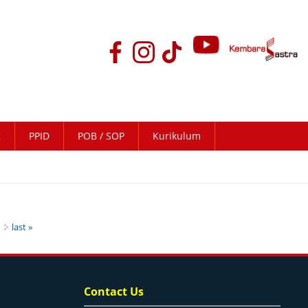
K
PPID
POB / SOP
Kurikulum
last »
Contact Us