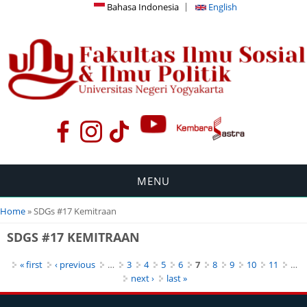
Bahasa Indonesia
English
MENU
You are here
Home
» SDGs #17 Kemitraan
SDGS #17 KEMITRAAN
Pages
« first
‹ previous
…
3
4
5
6
7
8
9
10
11
…
next ›
last »