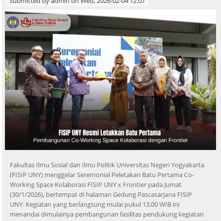
Submitted by
admin
on Wed, 2026-02-04 12:07
Fakultas Ilmu Sosial dan Ilmu Politik Universitas Negeri Yogyakarta
(FISIP UNY) menggelar Seremonial Peletakan Batu Pertama Co-
Working Space Kolaborasi FISIP UNY x Frontier pada Jumat
(30/1/2026), bertempat di halaman Gedung Pascasarjana FISIP
UNY. Kegiatan yang berlangsung mulai pukul 13.00 WIB ini
menandai dimulainya pembangunan fasilitas pendukung kegiatan