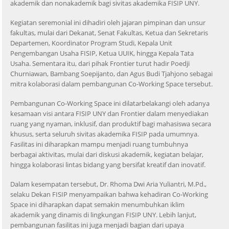
akademik dan nonakademik bagi sivitas akademika FISIP UNY.
Kegiatan seremonial ini dihadiri oleh jajaran pimpinan dan unsur
fakultas, mulai dari Dekanat, Senat Fakultas, Ketua dan Sekretaris
Departemen, Koordinator Program Studi, Kepala Unit
Pengembangan Usaha FISIP, Ketua UUIK, hingga Kepala Tata
Usaha. Sementara itu, dari pihak Frontier turut hadir Poedji
Churniawan, Bambang Soepijanto, dan Agus Budi Tjahjono sebagai
mitra kolaborasi dalam pembangunan Co-Working Space tersebut.
Pembangunan Co-Working Space ini dilatarbelakangi oleh adanya
kesamaan visi antara FISIP UNY dan Frontier dalam menyediakan
ruang yang nyaman, inklusif, dan produktif bagi mahasiswa secara
khusus, serta seluruh sivitas akademika FISIP pada umumnya.
Fasilitas ini diharapkan mampu menjadi ruang tumbuhnya
berbagai aktivitas, mulai dari diskusi akademik, kegiatan belajar,
hingga kolaborasi lintas bidang yang bersifat kreatif dan inovatif.
Dalam kesempatan tersebut, Dr. Rhoma Dwi Aria Yuliantri, M.Pd.,
selaku Dekan FISIP menyampaikan bahwa kehadiran Co-Working
Space ini diharapkan dapat semakin menumbuhkan iklim
akademik yang dinamis di lingkungan FISIP UNY. Lebih lanjut,
pembangunan fasilitas ini juga menjadi bagian dari upaya