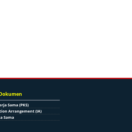
 Dokumen
erja Sama (PKS)
ion Arrangement (IA)
ja Sama