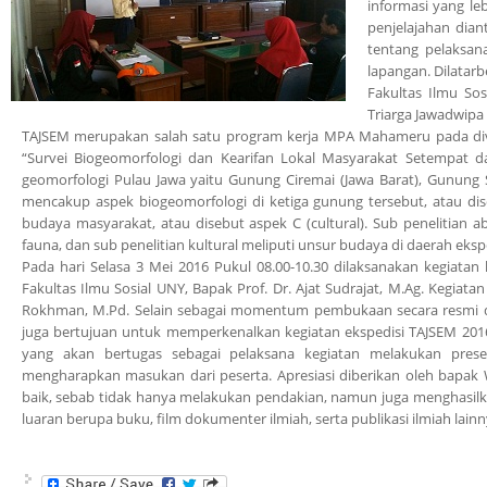
informasi yang le
penjelajahan dian
tentang pelaksan
lapangan. Dilatar
Fakultas Ilmu So
Triarga Jawadwipa
TAJSEM merupakan salah satu program kerja MPA Mahameru pada divis
“Survei Biogeomorfologi dan Kearifan Lokal Masyarakat Setempat da
geomorfologi Pulau Jawa yaitu Gunung Ciremai (Jawa Barat), Gunung 
mencakup aspek biogeomorfologi di ketiga gunung tersebut, atau diseb
budaya masyarakat, atau disebut aspek C (cultural). Sub penelitian ab
fauna, dan sub penelitian kultural meliputi unsur budaya di daerah ekspe
Pada hari Selasa 3 Mei 2016 Pukul 08.00-10.30 dilaksanakan kegiata
Fakultas Ilmu Sosial UNY, Bapak Prof. Dr. Ajat Sudrajat, M.Ag. Kegia
Rokhman, M.Pd. Selain sebagai momentum pembukaan secara resmi dar
juga bertujuan untuk memperkenalkan kegiatan ekspedisi TAJSEM 201
yang akan bertugas sebagai pelaksana kegiatan melakukan prese
mengharapkan masukan dari peserta. Apresiasi diberikan oleh bapak 
baik, sebab tidak hanya melakukan pendakian, namun juga menghasilkan 
luaran berupa buku, film dokumenter ilmiah, serta publikasi ilmiah lainny