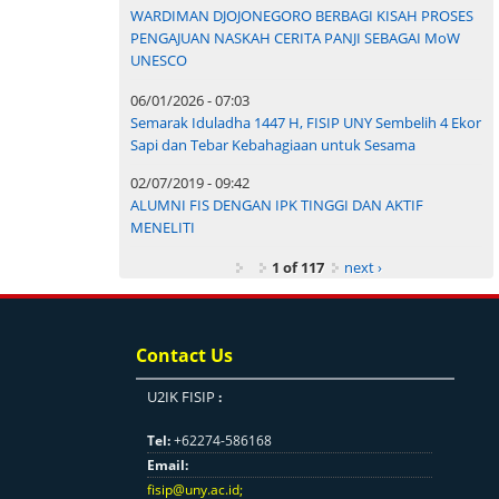
WARDIMAN DJOJONEGORO BERBAGI KISAH PROSES
PENGAJUAN NASKAH CERITA PANJI SEBAGAI MoW
UNESCO
06/01/2026 - 07:03
Semarak Iduladha 1447 H, FISIP UNY Sembelih 4 Ekor
Sapi dan Tebar Kebahagiaan untuk Sesama
02/07/2019 - 09:42
ALUMNI FIS DENGAN IPK TINGGI DAN AKTIF
MENELITI
1 of 117
next ›
Contact Us
U2IK FISIP
:
Tel:
+62274-586168
Email:
fisip@uny.ac.id
;