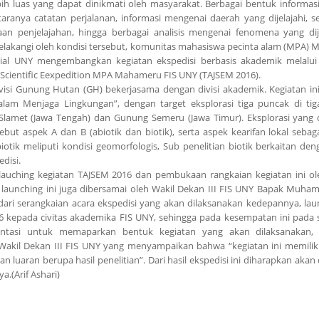
bih luas yang dapat dinikmati oleh masyarakat. Berbagai bentuk informasi
taranya catatan perjalanan, informasi mengenai daerah yang dijelajahi, se
aan penjelajahan, hingga berbagai analisis mengenai fenomena yang di
belakangi oleh kondisi tersebut, komunitas mahasiswa pecinta alam (MPA)
sial UNY mengembangkan kegiatan ekspedisi berbasis akademik melalu
 Scientific Eexpedition MPA Mahameru FIS UNY (TAJSEM 2016).
i Gunung Hutan (GH) bekerjasama dengan divisi akademik. Kegiatan ini
lam Menjaga Lingkungan”, dengan target eksplorasi tiga puncak di tig
Slamet (Jawa Tengah) dan Gunung Semeru (Jawa Timur). Eksplorasi yang 
ut aspek A dan B (abiotik dan biotik), serta aspek kearifan lokal sebag
iotik meliputi kondisi geomorfologis, Sub penelitian biotik berkaitan den
disi.
n lauching kegiatan TAJSEM 2016 dan pembukaan rangkaian kegiatan ini o
tan launching ini juga dibersamai oleh Wakil Dekan III FIS UNY Bapak Muh
i serangkaian acara ekspedisi yang akan dilaksanakan kedepannya, laun
6 kepada civitas akademika FIS UNY, sehingga pada kesempatan ini pada
ntasi untuk memaparkan bentuk kegiatan yang akan dilaksanakan, s
Wakil Dekan III FIS UNY yang menyampaikan bahwa “kegiatan ini memilik
luaran berupa hasil penelitian”. Dari hasil ekspedisi ini diharapkan akan
a.(Arif Ashari)