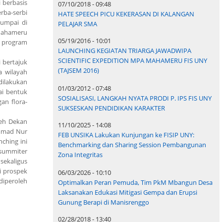
 berbasis
07/10/2018 - 09:48
rba-serbi
HATE SPEECH PICU KEKERASAN DI KALANGAN
jumpai di
PELAJAR SMA
 Mahameru
05/19/2016 - 10:01
i program
LAUNCHING KEGIATAN TRIARGA JAWADWIPA
SCIENTIFIC EXPEDITION MPA MAHAMERU FIS UNY
 bertajuk
(TAJSEM 2016)
a wilayah
dilakukan
01/03/2012 - 07:48
ai bentuk
SOSIALISASI, LANGKAH NYATA PRODI P. IPS FIS UNY
gan flora-
SUKSESKAN PENDIDIKAN KARAKTER
leh Dekan
11/10/2025 - 14:08
ammad Nur
FEB UNSIKA Lakukan Kunjungan ke FISIP UNY:
ching ini
Benchmarking dan Sharing Session Pembangunan
 summiter
Zona Integritas
ekaligus
i prospek
06/03/2026 - 10:10
 diperoleh
Optimalkan Peran Pemuda, Tim PkM Mbangun Desa
Laksanakan Edukasi Mitigasi Gempa dan Erupsi
Gunung Berapi di Manisrenggo
02/28/2018 - 13:40