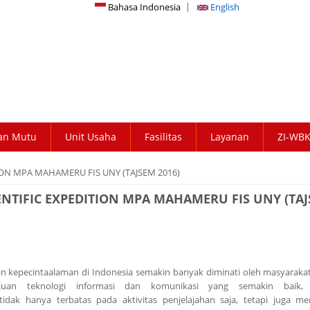
Bahasa Indonesia
English
an Mutu
Unit Usaha
Fasilitas
Layanan
ZI-WB
ON MPA MAHAMERU FIS UNY (TAJSEM 2016)
NTIFIC EXPEDITION MPA MAHAMERU FIS UNY (TA
an kepecintaalaman di Indonesia semakin banyak diminati oleh masyaraka
uan teknologi informasi dan komunikasi yang semakin baik, 
tidak hanya terbatas pada aktivitas penjelajahan saja, tetapi juga m