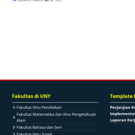
Fakultas di UNY
Template
Fakultas Ilmu Pendidikan
Perjanjian K
Implementat
Fakultas Matematika dan Ilmu Pengetahuan
Laporan Ker
Alam
Fakultas Bahasa dan Seni
Fakultas Ilmu Sosial