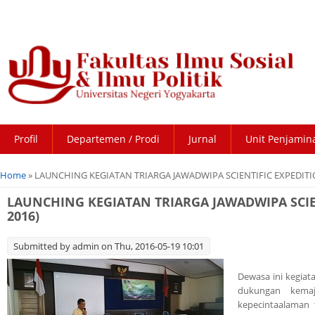
Profil
Departemen / Prodi
Jurnal
Unit Penjamin
You are here
Home
» LAUNCHING KEGIATAN TRIARGA JAWADWIPA SCIENTIFIC EXPEDITI
LAUNCHING KEGIATAN TRIARGA JAWADWIPA SCIE
2016)
Submitted by
admin
on Thu, 2016-05-19 10:01
Dewasa ini kegiat
dukungan kemaj
kepecintaalaman 