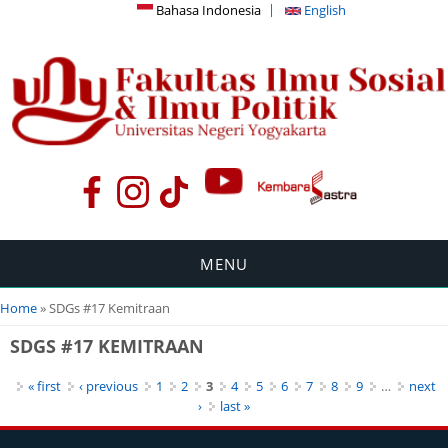
Bahasa Indonesia
English
MENU
You are here
Home
» SDGs #17 Kemitraan
SDGS #17 KEMITRAAN
Pages
« first
‹ previous
1
2
3
4
5
6
7
8
9
…
next
›
last »