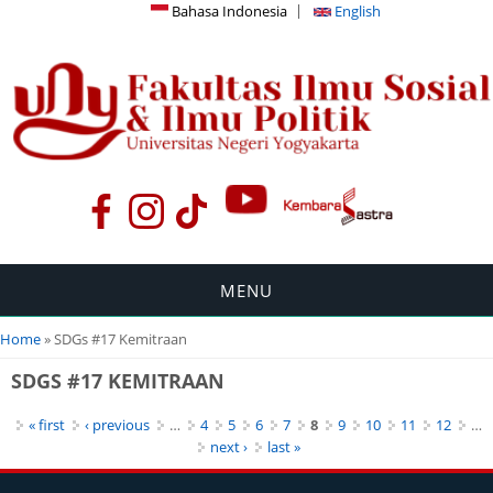
Bahasa Indonesia
English
MENU
You are here
Home
» SDGs #17 Kemitraan
SDGS #17 KEMITRAAN
Pages
« first
‹ previous
…
4
5
6
7
8
9
10
11
12
…
next ›
last »