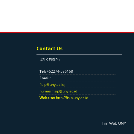
Contact Us
U2IK FISIP
:
Tel:
+62274-586168
Email:
fisip@uny.ac.id
;
humas_fisip@uny.ac.id
Website:
http://fisip.uny.ac.id
Tim Web UNY