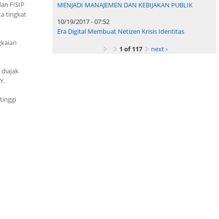
an FISIP
MENJADI MANAJEMEN DAN KEBIJAKAN PUBLIK
ta tingkat
10/19/2017 - 07:52
Era Digital Membuat Netizen Krisis Identitas
gkaian
1 of 117
next ›
 diajak
Y.
tinggi