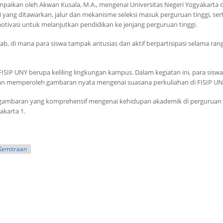
paikan oleh Akwan Kusala, M.A., mengenai Universitas Negeri Yogyakarta d
di yang ditawarkan, jalur dan mekanisme seleksi masuk perguruan tinggi, ser
otivasi untuk melanjutkan pendidikan ke jenjang perguruan tinggi.
awab, di mana para siswa tampak antusias dan aktif berpartisipasi selama ran
 FISIP UNY berupa keliling lingkungan kampus. Dalam kegiatan ini, para siswa
 dan memperoleh gambaran nyata mengenai suasana perkuliahan di FISIP UN
n gambaran yang komprehensif mengenai kehidupan akademik di perguruan 
karta 1.
Kemitraan