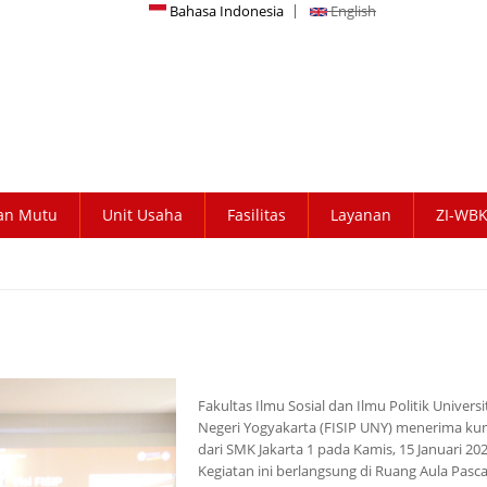
Bahasa Indonesia
English
an Mutu
Unit Usaha
Fasilitas
Layanan
ZI-WB
Fakultas Ilmu Sosial dan Ilmu Politik Universi
Negeri Yogyakarta (FISIP UNY) menerima ku
dari SMK Jakarta 1 pada Kamis, 15 Januari 202
Kegiatan ini berlangsung di Ruang Aula Pasc