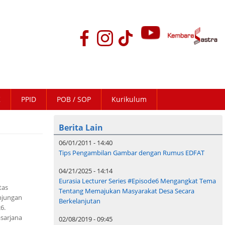
K
PPID
POB / SOP
Kurikulum
Berita Lain
06/01/2011 - 14:40
Tips Pengambilan Gambar dengan Rumus EDFAT
04/21/2025 - 14:14
Eurasia Lecturer Series #Episode6 Mengangkat Tema
tas
Tentang Memajukan Masyarakat Desa Secara
njungan
Berkelanjutan
6.
asarjana
02/08/2019 - 09:45