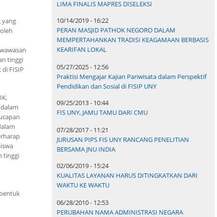
LIMA FINALIS MAPRES DISELEKSI
10/14/2019 - 16:22
 yang
PERAN MASJID PATHOK NEGORO DALAM
 oleh
MEMPERTAHANKAN TRADISI KEAGAMAAN BERBASIS
KEARIFAN LOKAL
n wawasan
n tinggi
05/27/2025 - 12:56
di FISIP
Praktisi Mengajar Kajian Pariwisata dalam Perspektif
Pendidikan dan Sosial di FISIP UNY
IK,
09/25/2013 - 10:44
 dalam
FIS UNY, JAMU TAMU DARI CMU
ucapan
dalam
07/28/2017 - 11:21
erharap
JURUSAN PIPS FIS UNY RANCANG PENELITIAN
siswa
BERSAMA JNU INDIA
 tinggi
02/06/2019 - 15:24
KUALITAS LAYANAN HARUS DITINGKATKAN DARI
WAKTU KE WAKTU
mbentuk
06/28/2010 - 12:53
PERUBAHAN NAMA ADMINISTRASI NEGARA