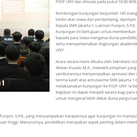
FISIP UNY dan dimulai pada pukul 10.00 WIB.
Rombongan kunjungan berjumlah 145 orang
terdiri atas siswa dan pendamping, dipimpin
Kepala SMK Jakarta 1, Lukman Furqon, S.Pd.
Kunjungan ini bertujuan untuk memberika
kepada para siswa mengenai dunia pendidika
serta memperkenalkan lingkungan akademik 
UNY.
Acara secara resmi dibuka oleh Sekretaris UU
Akwan Kusala, M.A., mewakili pimpinan yang
sambutannya menyampaikan apresiasi dan 
terima kasih atas antusiasme SMK Jakarta 1 
melaksanakan kunjungan ke FISIP UNY. Ia b
kegiatan ini dapat menjadi sarana bagi para 
untuk mengenal lebih dekat dunia perguruan
 Furqon, S.Pd., yang menyampaikan harapannya agar kunjungan ini mampu
uruan tinggi. Menurutnya, pendidikan merupakan aspek penting dalam me