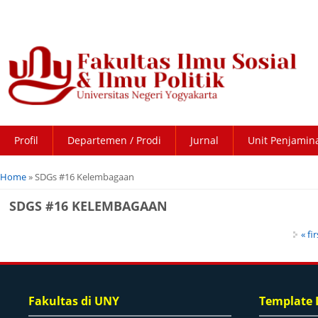
Profil
Departemen / Prodi
Jurnal
Unit Penjamin
You are here
Home
» SDGs #16 Kelembagaan
SDGS #16 KELEMBAGAAN
Pages
« fir
Fakultas di UNY
Template