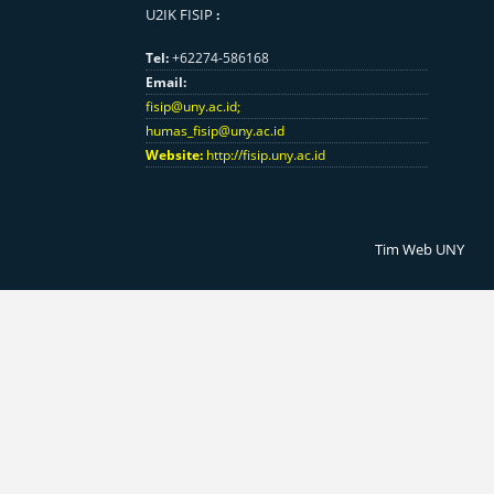
U2IK FISIP
:
Tel:
+62274-586168
Email:
fisip@uny.ac.id
;
humas_fisip@uny.ac.id
Website:
http://fisip.uny.ac.id
Tim Web UNY