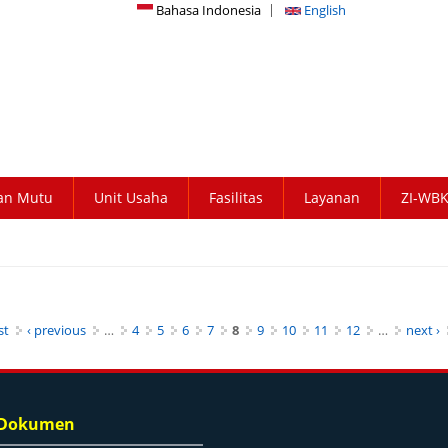
Bahasa Indonesia
English
an Mutu
Unit Usaha
Fasilitas
Layanan
ZI-WB
st
‹ previous
…
4
5
6
7
8
9
10
11
12
…
next ›
 Dokumen