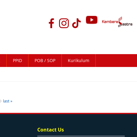
K
PPID
POB / SOP
Kurikulum
last »
Contact Us