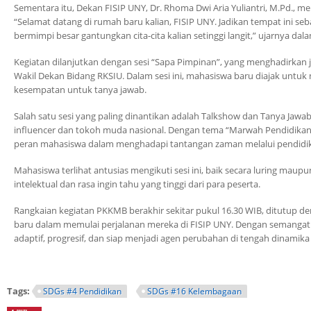
Sementara itu, Dekan FISIP UNY, Dr. Rhoma Dwi Aria Yuliantri, M.Pd.
“Selamat datang di rumah baru kalian, FISIP UNY. Jadikan tempat ini s
bermimpi besar gantungkan cita-cita kalian setinggi langit,” ujarnya 
Kegiatan dilanjutkan dengan sesi “Sapa Pimpinan”, yang menghadirkan 
Wakil Dekan Bidang RKSIU. Dalam sesi ini, mahasiswa baru diajak untuk me
kesempatan untuk tanya jawab.
Salah satu sesi yang paling dinantikan adalah Talkshow dan Tanya Jawa
influencer dan tokoh muda nasional. Dengan tema “Marwah Pendidikan di
peran mahasiswa dalam menghadapi tantangan zaman melalui pendidikan,
Mahasiswa terlihat antusias mengikuti sesi ini, baik secara luring mau
intelektual dan rasa ingin tahu yang tinggi dari para peserta.
Rangkaian kegiatan PKKMB berakhir sekitar pukul 16.30 WIB, ditutup 
baru dalam memulai perjalanan mereka di FISIP UNY. Dengan semanga
adaptif, progresif, dan siap menjadi agen perubahan di tengah dinamika 
Tags:
SDGs #4 Pendidikan
SDGs #16 Kelembagaan