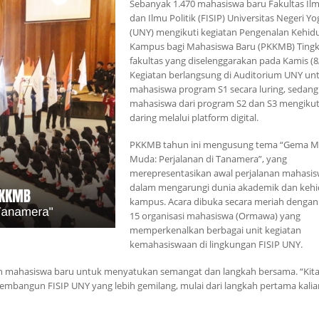
Sebanyak 1.470 mahasiswa baru Fakultas Ilm
dan Ilmu Politik (FISIP) Universitas Negeri Y
(UNY) mengikuti kegiatan Pengenalan Kehid
Kampus bagi Mahasiswa Baru (PKKMB) Tingk
fakultas yang diselenggarakan pada Kamis (8
Kegiatan berlangsung di Auditorium UNY un
mahasiswa program S1 secara luring, sedan
mahasiswa dari program S2 dan S3 mengikut
daring melalui platform digital.
PKKMB tahun ini mengusung tema “Gema M
Muda: Perjalanan di Tanamera”, yang
merepresentasikan awal perjalanan mahasis
dalam mengarungi dunia akademik dan keh
kampus. Acara dibuka secara meriah dengan
15 organisasi mahasiswa (Ormawa) yang
memperkenalkan berbagai unit kegiatan
kemahasiswaan di lingkungan FISIP UNY.
uh mahasiswa baru untuk menyatukan semangat dan langkah bersama. “Kit
bangun FISIP UNY yang lebih gemilang, mulai dari langkah pertama kalian