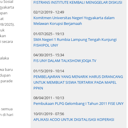
u Sosial
FISTRANS INSTITUTE KEMBALI MENGGELAR DISKUSI
ogyakarta
02/12/2019 - 12:49
upan
Komitmen Universitas Negeri Yogyakarta dalam
at
Melawan Korupsi Berjamaah
/8/2025).
tuk
01/07/2025 - 19:13
gkan
SMA Negeri 1 Rumbia Lampung Tengah Kunjungi
i secara
FISHIPOL UNY
04/30/2015 - 15:34
alaka
FIS UNY DALAM TALKSHOW JOGJA TV
wa baru
01/15/2019 - 10:14
idupan
PEMBELAJARAN YANG MENARIK HARUS DIRANCANG
 parade
UNTUK MEMBUAT SISWA TERTARIK PADA MAPEL
PPKN
08/04/2011 - 10:13
Pembukaan PLPG Gelombang I Tahun 2011 FISE UNY
a semua
10/01/2019 - 07:56
 di hari
APLIKASI ACOO UNTUK DIGITALISASI KOPERASI