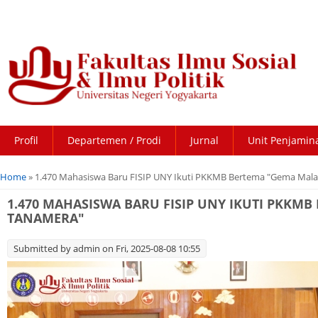
Profil
Departemen / Prodi
Jurnal
Unit Penjamin
You are here
Home
» 1.470 Mahasiswa Baru FISIP UNY Ikuti PKKMB Bertema "Gema Mala
1.470 MAHASISWA BARU FISIP UNY IKUTI PKKM
TANAMERA"
Submitted by
admin
on Fri, 2025-08-08 10:55