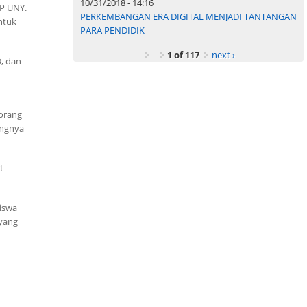
10/31/2018 - 14:16
IP UNY.
PERKEMBANGAN ERA DIGITAL MENJADI TANTANGAN
ntuk
PARA PENDIDIK
1 of 117
next ›
, dan
eorang
ingnya
t
iswa
yang