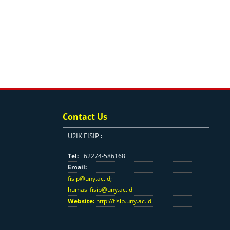
Contact Us
U2IK FISIP
:
Tel:
+62274-586168
Email:
fisip@uny.ac.id
;
humas_fisip@uny.ac.id
Website:
http://fisip.uny.ac.id