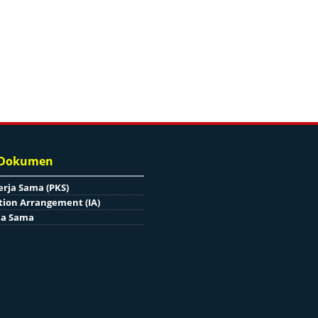
 Dokumen
erja Sama (PKS)
ion Arrangement (IA)
ja Sama