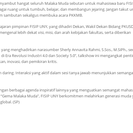
, menyambut hangat seluruh Malaka Muda sebutan untuk mahasiswa baru FIS
ebagai ruang untuk tumbuh, belajar, dan membangun jejaring. Jangan takut u
dalam sambutan sekaligus membuka acara PKKMB.
jajaran pimpinan FISIP UNY, yang dihadiri Dekan, Wakil Dekan Bidang PKUSD
ngenal lebih dekat visi, misi, dan arah kebijakan fakultas, serta diberikan
b yang menghadirkan narasumber Sherly Annavita Rahmi, S.Sos., M.SiPh., s
 Era Revolusi Industri 4.0 dan Society 5.0”, talkshow ini mengangkat pent
 inovasi, dan pemikiran kritis.
pun daring. Interaksi yang aktif dalam sesi tanya jawab menunjukkan semanga
dengan berbagai agenda inspiratif lainnya yang menguatkan semangat mahas
t “Gema Malaka Muda”, FISIP UNY berkomitmen melahirkan generasi muda 
global. (SP)