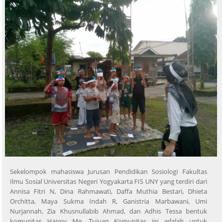
Sekelompok mahasiswa Jurusan Pendidikan Sosiologi Fakultas
Ilmu Sosial Universitas Negeri Yogyakarta FIS UNY yang terdiri dari
Annisa Fitri N, Dina Rahmawati, Daffa Muthia Bestari, Dhieta
Orchitta, Maya Sukma Indah R, Ganistria Marbawani, Umi
Nurjannah, Zia Khusnullabib Ahmad, dan Adhis Tessa bentuk
komunitas Happy Me. Tujuan Komunitas ini adalah untuk