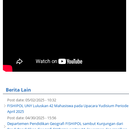
Berita Lain
Post date:
05/02/2025 - 10:32
FISHIPOL UNY Luluskan 42 Mahasiswa pada Upacara Yudisium Periode
April 2025
Post date:
04/30/2025 - 15:56
Departemen Pendidikan Geografi FISHIPOL sambut Kunjungan dari