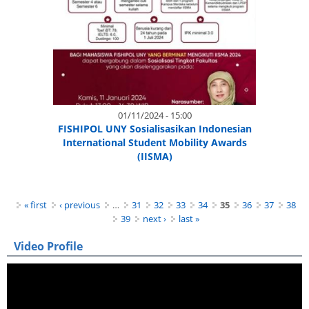
01/11/2024 - 15:00
FISHIPOL UNY Sosialisasikan Indonesian
International Student Mobility Awards
(IISMA)
Pages
« first
‹ previous
…
31
32
33
34
35
36
37
38
39
next ›
last »
Video Profile