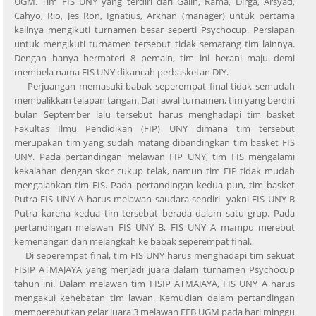
UGM. Tim FIS UNY yang terdiri dari Galih, Rama, Dirga, Arsyad,
Cahyo, Rio, Jes Ron, Ignatius, Arkhan (manager) untuk pertama
kalinya mengikuti turnamen besar seperti Psychocup. Persiapan
untuk mengikuti turnamen tersebut tidak sematang tim lainnya.
Dengan hanya bermateri 8 pemain, tim ini berani maju demi
membela nama FIS UNY dikancah perbasketan DIY.
Perjuangan memasuki babak seperempat final tidak semudah
membalikkan telapan tangan. Dari awal turnamen, tim yang berdiri
bulan September lalu tersebut harus menghadapi tim basket
Fakultas Ilmu Pendidikan (FIP) UNY dimana tim tersebut
merupakan tim yang sudah matang dibandingkan tim basket FIS
UNY. Pada pertandingan melawan FIP UNY, tim FIS mengalami
kekalahan dengan skor cukup telak, namun tim FIP tidak mudah
mengalahkan tim FIS. Pada pertandingan kedua pun, tim basket
Putra FIS UNY A harus melawan saudara sendiri yakni FIS UNY B
Putra karena kedua tim tersebut berada dalam satu grup. Pada
pertandingan melawan FIS UNY B, FIS UNY A mampu merebut
kemenangan dan melangkah ke babak seperempat final.
Di seperempat final, tim FIS UNY harus menghadapi tim sekuat
FISIP ATMAJAYA yang menjadi juara dalam turnamen Psychocup
tahun ini. Dalam melawan tim FISIP ATMAJAYA, FIS UNY A harus
mengakui kehebatan tim lawan. Kemudian dalam pertandingan
memperebutkan gelar juara 3 melawan FEB UGM pada hari minggu