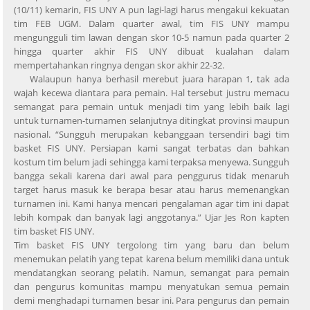
(10/11) kemarin, FIS UNY A pun lagi-lagi harus mengakui kekuatan
tim FEB UGM. Dalam quarter awal, tim FIS UNY mampu
mengungguli tim lawan dengan skor 10-5 namun pada quarter 2
hingga quarter akhir FIS UNY dibuat kualahan dalam
mempertahankan ringnya dengan skor akhir 22-32.
Walaupun hanya berhasil merebut juara harapan 1, tak ada
wajah kecewa diantara para pemain. Hal tersebut justru memacu
semangat para pemain untuk menjadi tim yang lebih baik lagi
untuk turnamen-turnamen selanjutnya ditingkat provinsi maupun
nasional. “Sungguh merupakan kebanggaan tersendiri bagi tim
basket FIS UNY. Persiapan kami sangat terbatas dan bahkan
kostum tim belum jadi sehingga kami terpaksa menyewa. Sungguh
bangga sekali karena dari awal para penggurus tidak menaruh
target harus masuk ke berapa besar atau harus memenangkan
turnamen ini. Kami hanya mencari pengalaman agar tim ini dapat
lebih kompak dan banyak lagi anggotanya.” Ujar Jes Ron kapten
tim basket FIS UNY.
Tim basket FIS UNY tergolong tim yang baru dan belum
menemukan pelatih yang tepat karena belum memiliki dana untuk
mendatangkan seorang pelatih. Namun, semangat para pemain
dan pengurus komunitas mampu menyatukan semua pemain
demi menghadapi turnamen besar ini. Para pengurus dan pemain