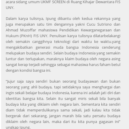
acara sidang umum UKMF SCREEN di Ruang Kihajar Dewantara FIS
UNY.
Dalam karya tulisnya, Ipung dibantu oleh kedua rekannya yang
juga merupakan satu tim dengannya yakni Cucu Sutrisno dan
Ahmad Muzoffar mahasiswa Pendidikan Kewarganegaraan dan
Hukum (PKnH) FIS UNY. Penulisan karya tulisnya dilatarbelakangi
oleh semakin canggihnya teknologi dari waktu ke waktu.yang
mengakibatkan generasi muda bangsa Indonesia cenderung
melupakan budaya sendiri. Selain budaya Indonesia yang semakin
luntur dan terlupakan, maraknya klaim budaya oleh negara asing
sangat kerap terjadi sehingga sebagai mahasiwa harus faham betul
dengan kondisi bangsa ini.
“Jujur saja saya sendiri bukan seorang budayawan dan bukan
seorang yang ahli budaya, tapi setidaknya saya menghargai dan
ingin sekali belajar budaya Indonesia, karena ini adalah jati diri dan
identitas bangsa kita. Selain itu sangat miris sekali bila banyak
budaya kita yang diklaim oleh negara lain. Sementara kita sendiri
diam tidak memperdulikanya sama sekali, jadi kalau kita tidak
bergerak dari sekarang, jangan marah bila satu persatu budaya
diklaim oleh negara lain, maka dari itu kita punya gagasan ini”
ungkap Ipung.