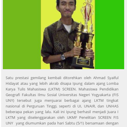
Satu prestasi gemilang kembali ditorehkan oleh Ahmad Syaiful
Hidayat atau yang lebih akrab disapa Ipung dalam ajang Lomba
Karya Tulis Mahasiswa (LKTM) SCREEN. Mahasiswa Pendidikan
Geografi Fakultas Ilmu Sosial Universitas Negeri Yogyakarta (FIS
UNY) tersebut juga menjuarai berbagai ajang LKTM tingkat
nasional di Perguruan Tinggi, seperti di UI, UNAIR, dan UNHAS
beberapa pekan yang lalu. Kali ini Ipung berhasil menjadi Juara I
LKTM yang diselenggarakan oleh UKMF Penelitian SCREEN FIS
UNY yang diumumkan pada hari Sabtu (5/1) bersamaan dengan