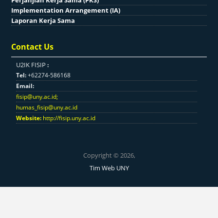
Implementation Arrangement (IA)
Laporan Kerja Sama
Contact Us
U2IK FISIP
:
Tel:
+62274-586168
Email:
fisip@uny.ac.id
;
humas_fisip@uny.ac.id
Website:
http://fisip.uny.ac.id
Copyright © 2026,
Tim Web UNY