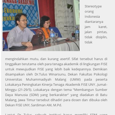
Stereotype
orang
Indonesia
diantaranya
jam karet,
jalan pintas,
tidak disiplin,
tidak
mengindahkan mutu, dan kurang asertif. Sifat tersebut harus di
tinggalkan terutama oleh para tenaga akademik di lingkungan FISE
untuk mewujudkan FISE yang lebih baik kedepannya. Demikian
disampaikan oleh Dr.Tulus Winarsunu, Dekan Fakultas Psikologi
Universitas Muhammadiyah Malang (UMM) pada peserta
Lokakarya Peningkatan Kinerja Tenaga Akademik FISE UNY , Jumat-
Minggu (21-29/5). Lokakarya dengan tema “Membangun Sumber
Daya Manusia (SDM) yang berkarakter“ yang diadakan di Batu
Malang, Jawa Timur tersebut dihadiri para dosen dan dibuka oleh
Dekan FISE UNY, Sardiman AM, M.Pd.
Lanjut Dr Tulus, sebuah institusi harus memiliki SDM yang