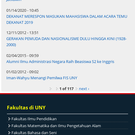
01/14/2020 - 10:45
DEKANAT MERESPON MASUKAN MAHASISWA DALAM ACARA TEMU
DEKANAT 2019
12/11/2012 - 13:51
GERAKAN PEMUDA DAN NASIONALISME DULU HINGGA KINI (1928-
2000)
02/04/2015 - 09:59
Alumni Ilmu Administrasi Negara Raih Beasiswa S2 ke Inggris
01/02/2012 - 09:02
Iman-Wahyu Menangi Pemilwa FIS UNY
1 of 117
next ›
Fakultas di UNY
Fakultas Ilmu Pendidikan
Fakultas Matematika dan Ilmu Pengetahuan Alam
Fakultas Bahasa dan Seni