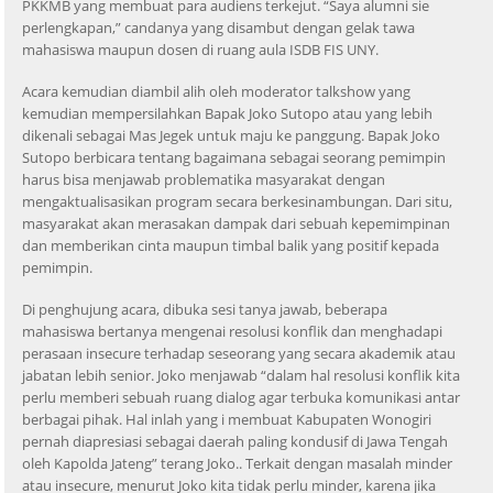
PKKMB yang membuat para audiens terkejut. “Saya alumni sie
perlengkapan,” candanya yang disambut dengan gelak tawa
mahasiswa maupun dosen di ruang aula ISDB FIS UNY.
Acara kemudian diambil alih oleh moderator talkshow yang
kemudian mempersilahkan Bapak Joko Sutopo atau yang lebih
dikenali sebagai Mas Jegek untuk maju ke panggung. Bapak Joko
Sutopo berbicara tentang bagaimana sebagai seorang pemimpin
harus bisa menjawab problematika masyarakat dengan
mengaktualisasikan program secara berkesinambungan. Dari situ,
masyarakat akan merasakan dampak dari sebuah kepemimpinan
dan memberikan cinta maupun timbal balik yang positif kepada
pemimpin.
Di penghujung acara, dibuka sesi tanya jawab, beberapa
mahasiswa bertanya mengenai resolusi konflik dan menghadapi
perasaan insecure terhadap seseorang yang secara akademik atau
jabatan lebih senior. Joko menjawab “dalam hal resolusi konflik kita
perlu memberi sebuah ruang dialog agar terbuka komunikasi antar
berbagai pihak. Hal inlah yang i membuat Kabupaten Wonogiri
pernah diapresiasi sebagai daerah paling kondusif di Jawa Tengah
oleh Kapolda Jateng” terang Joko.. Terkait dengan masalah minder
atau insecure, menurut Joko kita tidak perlu minder, karena jika