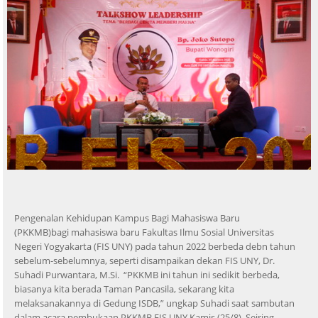
Pengenalan Kehidupan Kampus Bagi Mahasiswa Baru
(PKKMB)bagi mahasiswa baru Fakultas Ilmu Sosial Universitas
Negeri Yogyakarta (FIS UNY) pada tahun 2022 berbeda debn tahun
sebelum-sebelumnya, seperti disampaikan dekan FIS UNY, Dr.
Suhadi Purwantara, M.Si. “PKKMB ini tahun ini sedikit berbeda,
biasanya kita berada Taman Pancasila, sekarang kita
melaksanakannya di Gedung ISDB,” ungkap Suhadi saat sambutan
dalam acara pembukaan PKKMB FIS UNY Kamis (25/8). Seiring