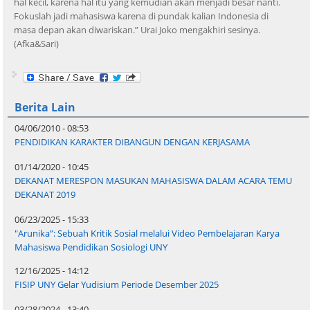
hal kecil, karena hal itu yang kemudian akan menjadi besar nanti.
Fokuslah jadi mahasiswa karena di pundak kalian Indonesia di
masa depan akan diwariskan.” Urai Joko mengakhiri sesinya.
(Afka&Sari)
Berita Lain
04/06/2010 - 08:53
PENDIDIKAN KARAKTER DIBANGUN DENGAN KERJASAMA
01/14/2020 - 10:45
DEKANAT MERESPON MASUKAN MAHASISWA DALAM ACARA TEMU
DEKANAT 2019
06/23/2025 - 15:33
"Arunika”: Sebuah Kritik Sosial melalui Video Pembelajaran Karya
Mahasiswa Pendidikan Sosiologi UNY
12/16/2025 - 14:12
FISIP UNY Gelar Yudisium Periode Desember 2025
03/28/2024 - 13:40