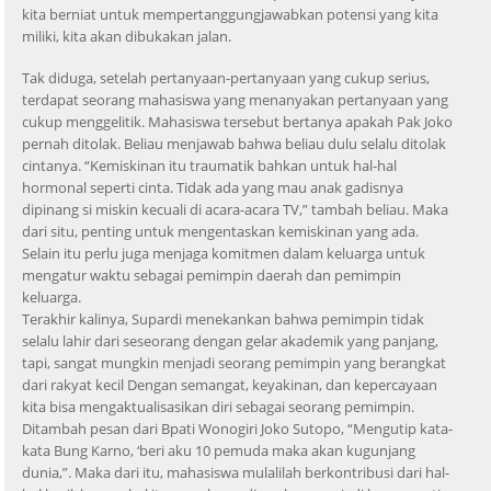
kita berniat untuk mempertanggungjawabkan potensi yang kita
miliki, kita akan dibukakan jalan.
Tak diduga, setelah pertanyaan-pertanyaan yang cukup serius,
terdapat seorang mahasiswa yang menanyakan pertanyaan yang
cukup menggelitik. Mahasiswa tersebut bertanya apakah Pak Joko
pernah ditolak. Beliau menjawab bahwa beliau dulu selalu ditolak
cintanya. “Kemiskinan itu traumatik bahkan untuk hal-hal
hormonal seperti cinta. Tidak ada yang mau anak gadisnya
dipinang si miskin kecuali di acara-acara TV,” tambah beliau. Maka
dari situ, penting untuk mengentaskan kemiskinan yang ada.
Selain itu perlu juga menjaga komitmen dalam keluarga untuk
mengatur waktu sebagai pemimpin daerah dan pemimpin
keluarga.
Terakhir kalinya, Supardi menekankan bahwa pemimpin tidak
selalu lahir dari seseorang dengan gelar akademik yang panjang,
tapi, sangat mungkin menjadi seorang pemimpin yang berangkat
dari rakyat kecil Dengan semangat, keyakinan, dan kepercayaan
kita bisa mengaktualisasikan diri sebagai seorang pemimpin.
Ditambah pesan dari Bpati Wonogiri Joko Sutopo, “Mengutip kata-
kata Bung Karno, ‘beri aku 10 pemuda maka akan kugunjang
dunia,”. Maka dari itu, mahasiswa mulalilah berkontribusi dari hal-