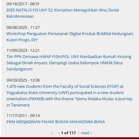
09/18/2017 - 08:31
DIES NATALIS FIS UNY 52: Konsisten Meneguhkan Ilmu Sosial
Keindonesiaan
09/08/2025 - 11:27
Workshop Penguatan Pemasaran Digital Produk BUMKal Kedungsari,
Kulon Progo, DIY
11/09/2023 - 12:21
Tim PPK Ormawa HMAP FISHIPOL UNY Manfaatkan Rumah Kosong
Sebagai Omah Anyam, Dampingi Usaha Kelompok UMKM Desa
Sendangarum
09/03/2025 - 13:36
1,470 new students from the Faculty of Social Sciences (FISIP) at
Yogyakarta State University (UNY) participated in a new student
orientation (PKKMB) with the theme "Gema Malaka Muda: A Journey
in Tanamera
11/17/2011 - 09:14
PKM MENJADIKAN FAHMI BUKAN MAHASISWA BIASA
1 of 117
next ›