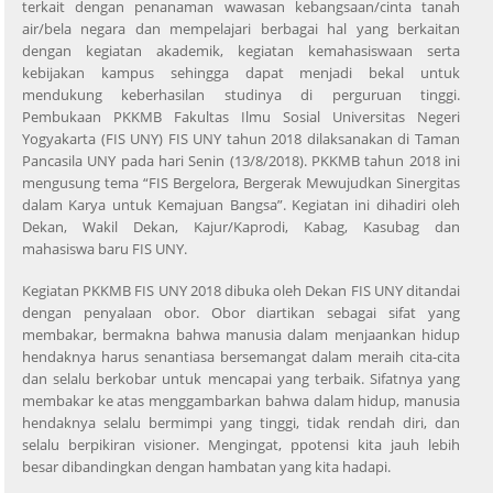
terkait dengan penanaman wawasan kebangsaan/cinta tanah
air/bela negara dan mempelajari berbagai hal yang berkaitan
dengan kegiatan akademik, kegiatan kemahasiswaan serta
kebijakan kampus sehingga dapat menjadi bekal untuk
mendukung keberhasilan studinya di perguruan tinggi.
Pembukaan PKKMB Fakultas Ilmu Sosial Universitas Negeri
Yogyakarta (FIS UNY) FIS UNY tahun 2018 dilaksanakan di Taman
Pancasila UNY pada hari Senin (13/8/2018). PKKMB tahun 2018 ini
mengusung tema “FIS Bergelora, Bergerak Mewujudkan Sinergitas
dalam Karya untuk Kemajuan Bangsa”. Kegiatan ini dihadiri oleh
Dekan, Wakil Dekan, Kajur/Kaprodi, Kabag, Kasubag dan
mahasiswa baru FIS UNY.
Kegiatan PKKMB FIS UNY 2018 dibuka oleh Dekan FIS UNY ditandai
dengan penyalaan obor. Obor diartikan sebagai sifat yang
membakar, bermakna bahwa manusia dalam menjaankan hidup
hendaknya harus senantiasa bersemangat dalam meraih cita-cita
dan selalu berkobar untuk mencapai yang terbaik. Sifatnya yang
membakar ke atas menggambarkan bahwa dalam hidup, manusia
hendaknya selalu bermimpi yang tinggi, tidak rendah diri, dan
selalu berpikiran visioner. Mengingat, ppotensi kita jauh lebih
besar dibandingkan dengan hambatan yang kita hadapi.