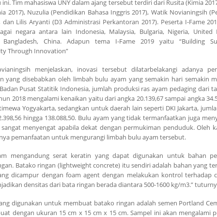
 ini. Tim mahasiswa UNY dalam ajang tersebut terdiri dari Rusita (Kimia 2017
mia 2017), Nuzulia (Pendidikan Bahasa Inggris 2017), Watik Novianingsih (
, dan Lilis Aryanti (D3 Administrasi Perkantoran 2017). Peserta I-Fame 20
agai negara antara lain Indonesia, Malaysia, Bulgaria, Nigeria, United
, Bangladesh, China. Adapun tema I-Fame 2019 yaitu “Building Sus
y Through Innovation”
vianingsih menjelaskan, inovasi tersebut dilatarbelakangi adanya p
an yang disebabkan oleh limbah bulu ayam yang semakin hari semakin m
adan Pusat Statitik Indonesia, jumlah produksi ras ayam pedaging dari t
hun 2018 mengalami kenaikan yaitu dari angka 20.139,67 sampai angka 34.
timewa Yogyakarta, sedangkan untuk daerah lain seperti DKI Jakarta, jumla
.398,56 hingga 138.088,50. Bulu ayam yang tidak termanfaatkan juga me
 sangat menyengat apabila dekat dengan permukiman penduduk. Oleh ka
anya pemanfaatan untuk mengurangi limbah bulu ayam tersebut.
am mengandung serat keratin yang dapat digunakan untuk bahan p
ngan. Batako ringan (lightweight concrete) itu sendiri adalah bahan yang te
ang dicampur dengan foam agent dengan melakukan kontrol terhadap 
adikan densitas dari bata ringan berada diantara 500-1600 kg/m3.” tuturn
ang digunakan untuk membuat batako ringan adalah semen Portland Cem
dibuat dengan ukuran 15 cm x 15 cm x 15 cm. Sampel ini akan mengalami 