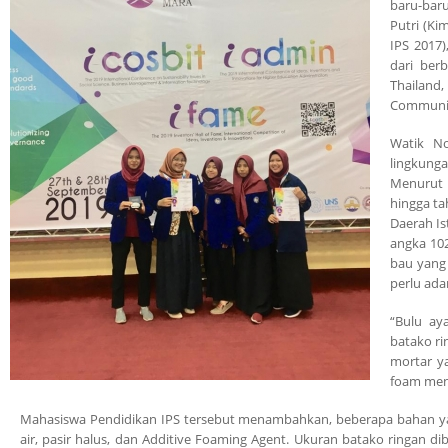
baru-baru
Putri (Ki
IPS 2017)
dari berb
Thailand
Communit
Watik No
lingkung
Menurut B
hingga ta
Daerah Is
angka 102
bau yang
perlu ad
“Bulu ay
batako ri
mortar y
foam menj
Mahasiswa Pendidikan IPS tersebut menambahkan, beberapa bahan y
air, pasir halus, dan Additive Foaming Agent. Ukuran batako ringan 