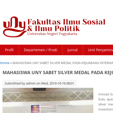
Profil
Departemen / Prodi
Jurnal
Unit Penjamin
You are here
Home
» MAHASISWA UNY SABET SILVER MEDAL PADA KEJUARAAN INTERNAS
MAHASISWA UNY SABET SILVER MEDAL PADA KEJ
Submitted by
admin
on Wed, 2019-10-16 08:01
Inovasi 
bulu aya
silver me
Invention