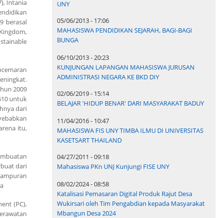
), Intania
UNY
Pendidikan
05/06/2013 - 17:06
19 berasal
MAHASISWA PENDIDIKAN SEJARAH, BAGI-BAGI
 Kingdom,
BUNGA
tainable
06/10/2013 - 20:23
KUNJUNGAN LAPANGAN MAHASISWA JURUSAN
encemaran
ADMINISTRASI NEGARA KE BKD DIY
eningkat.
ahun 2009
02/06/2019 - 15:14
510 untuk
BELAJAR 'HIDUP BENAR' DARI MASYARAKAT BADUY
hnya dari
nyebabkan
11/04/2016 - 10:47
rena itu,
MAHASISWA FIS UNY TIMBA ILMU DI UNIVERSITAS
KASETSART THAILAND
embuatan
04/27/2011 - 09:18
rbuat dari
Mahasiswa PKn UNJ Kunjungi FISE UNY
campuran
08/02/2024 - 08:58
ya
Katalisasi Pemasaran Digital Produk Rajut Desa
Wukirsari oleh Tim Pengabdian kepada Masyarakat
ent (PC),
Mbangun Desa 2024
perawatan