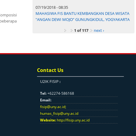
07/19/2018 - 08:35
MAHASIWA FIS BANTU KEMBANGKAN DESA WISATA
Komposisi
"ANGAN DEWI MOJO” GUNUNGKIDUL, YOGYAKARTA
 beberapa
1 of 117
next ›
Contact Us
U2IK FISIP
:
Tel:
+62274-586168
Email:
fisip@uny.ac.id
;
humas_fisip@uny.ac.id
Website:
http://fisip.uny.ac.id