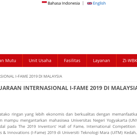
Bahasa Indonesia
English
an Mutu
Unit Usaha
Fasilitas
Layanan
ZI-WB
IONAL I-FAME 2019 DI MALAYSIA
UARAAN INTERNASIONAL I-FAME 2019 DI MALAYSI
batako ringan yang lebih ekonomis dan berkualitas dengan memanfaatk
m mampu mengantarkan mahasiswa Universitas Negeri Yogyakarta (UNY
dal pada The 2019 Inventors’ Hall of Fame, International Competition 
s & Innovations (I-Fame) 2019 di Universiti Teknologi Mara (UiTM) Kedah,