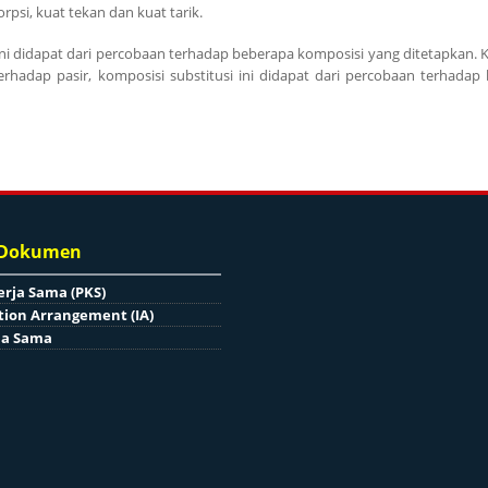
orpsi, kuat tekan dan kuat tarik.
 ini didapat dari percobaan terhadap beberapa komposisi yang ditetapkan. 
rhadap pasir, komposisi substitusi ini didapat dari percobaan terhadap
 Dokumen
erja Sama (PKS)
ion Arrangement (IA)
ja Sama