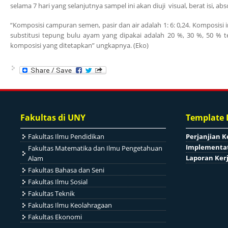
selama 7 hari yang selanjutnya sampel ini akan diuji visual, berat isi, abs
“Komposisi campuran semen, pasir dan air adalah 1: 6: 0,24. Komposisi
substitusi tepung bulu ayam yang dipakai adalah 20 %, 30 %, 50 % te
komposisi yang ditetapkan” ungkapnya. (Eko)
Fakultas di UNY
Template
Fakultas Ilmu Pendidikan
Perjanjian K
Implementat
Fakultas Matematika dan Ilmu Pengetahuan
Laporan Ker
Alam
Fakultas Bahasa dan Seni
Fakultas Ilmu Sosial
Fakultas Teknik
Fakultas Ilmu Keolahragaan
Fakultas Ekonomi