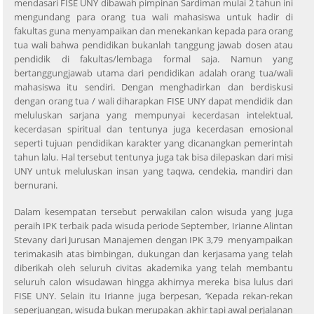
mendasari FISE UNY dibawah pimpinan Sardiman mulai 2 tahun ini
mengundang para orang tua wali mahasiswa untuk hadir di
fakultas guna menyampaikan dan menekankan kepada para orang
tua wali bahwa pendidikan bukanlah tanggung jawab dosen atau
pendidik di fakultas/lembaga formal saja. Namun yang
bertanggungjawab utama dari pendidikan adalah orang tua/wali
mahasiswa itu sendiri. Dengan menghadirkan dan berdiskusi
dengan orang tua / wali diharapkan FISE UNY dapat mendidik dan
meluluskan sarjana yang mempunyai kecerdasan intelektual,
kecerdasan spiritual dan tentunya juga kecerdasan emosional
seperti tujuan pendidikan karakter yang dicanangkan pemerintah
tahun lalu. Hal tersebut tentunya juga tak bisa dilepaskan dari misi
UNY untuk meluluskan insan yang taqwa, cendekia, mandiri dan
bernurani.
Dalam kesempatan tersebut perwakilan calon wisuda yang juga
peraih IPK terbaik pada wisuda periode September, Irianne Alintan
Stevany dari Jurusan Manajemen dengan IPK 3,79 menyampaikan
terimakasih atas bimbingan, dukungan dan kerjasama yang telah
diberikah oleh seluruh civitas akademika yang telah membantu
seluruh calon wisudawan hingga akhirnya mereka bisa lulus dari
FISE UNY. Selain itu Irianne juga berpesan, ‘Kepada rekan-rekan
seperjuangan, wisuda bukan merupakan akhir tapi awal perjalanan