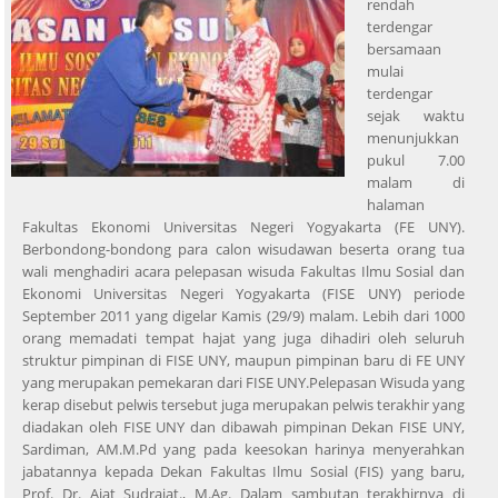
rendah
terdengar
bersamaan
mulai
terdengar
sejak waktu
menunjukkan
pukul 7.00
malam di
halaman
Fakultas Ekonomi Universitas Negeri Yogyakarta (FE UNY).
Berbondong-bondong para calon wisudawan beserta orang tua
wali menghadiri acara pelepasan wisuda Fakultas Ilmu Sosial dan
Ekonomi Universitas Negeri Yogyakarta (FISE UNY) periode
September 2011 yang digelar Kamis (29/9) malam. Lebih dari 1000
orang memadati tempat hajat yang juga dihadiri oleh seluruh
struktur pimpinan di FISE UNY, maupun pimpinan baru di FE UNY
yang merupakan pemekaran dari FISE UNY.Pelepasan Wisuda yang
kerap disebut pelwis tersebut juga merupakan pelwis terakhir yang
diadakan oleh FISE UNY dan dibawah pimpinan Dekan FISE UNY,
Sardiman, AM.M.Pd yang pada keesokan harinya menyerahkan
jabatannya kepada Dekan Fakultas Ilmu Sosial (FIS) yang baru,
Prof. Dr. Ajat Sudrajat., M.Ag. Dalam sambutan terakhirnya di