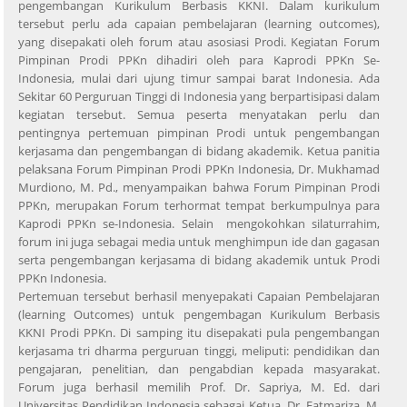
pengembangan Kurikulum Berbasis KKNI. Dalam kurikulum
tersebut perlu ada capaian pembelajaran (learning outcomes),
yang disepakati oleh forum atau asosiasi Prodi. Kegiatan Forum
Pimpinan Prodi PPKn dihadiri oleh para Kaprodi PPKn Se-
Indonesia, mulai dari ujung timur sampai barat Indonesia. Ada
Sekitar 60 Perguruan Tinggi di Indonesia yang berpartisipasi dalam
kegiatan tersebut. Semua peserta menyatakan perlu dan
pentingnya pertemuan pimpinan Prodi untuk pengembangan
kerjasama dan pengembangan di bidang akademik. Ketua panitia
pelaksana Forum Pimpinan Prodi PPKn Indonesia, Dr. Mukhamad
Murdiono, M. Pd., menyampaikan bahwa Forum Pimpinan Prodi
PPKn, merupakan Forum terhormat tempat berkumpulnya para
Kaprodi PPKn se-Indonesia. Selain mengokohkan silaturrahim,
forum ini juga sebagai media untuk menghimpun ide dan gagasan
serta pengembangan kerjasama di bidang akademik untuk Prodi
PPKn Indonesia.
Pertemuan tersebut berhasil menyepakati Capaian Pembelajaran
(learning Outcomes) untuk pengembagan Kurikulum Berbasis
KKNI Prodi PPKn. Di samping itu disepakati pula pengembangan
kerjasama tri dharma perguruan tinggi, meliputi: pendidikan dan
pengajaran, penelitian, dan pengabdian kepada masyarakat.
Forum juga berhasil memilih Prof. Dr. Sapriya, M. Ed. dari
Universitas Pendidikan Indonesia sebagai Ketua, Dr. Fatmariza, M.