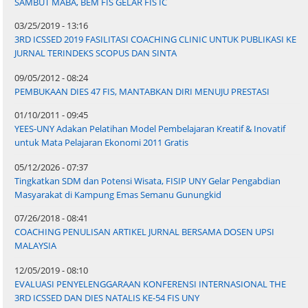
SAMBUT MABA, BEM FIS GELAR FIS IC
03/25/2019 - 13:16
3RD ICSSED 2019 FASILITASI COACHING CLINIC UNTUK PUBLIKASI KE
JURNAL TERINDEKS SCOPUS DAN SINTA
09/05/2012 - 08:24
PEMBUKAAN DIES 47 FIS, MANTABKAN DIRI MENUJU PRESTASI
01/10/2011 - 09:45
YEES-UNY Adakan Pelatihan Model Pembelajaran Kreatif & Inovatif
untuk Mata Pelajaran Ekonomi 2011 Gratis
05/12/2026 - 07:37
Tingkatkan SDM dan Potensi Wisata, FISIP UNY Gelar Pengabdian
Masyarakat di Kampung Emas Semanu Gunungkid
07/26/2018 - 08:41
COACHING PENULISAN ARTIKEL JURNAL BERSAMA DOSEN UPSI
MALAYSIA
12/05/2019 - 08:10
EVALUASI PENYELENGGARAAN KONFERENSI INTERNASIONAL THE
3RD ICSSED DAN DIES NATALIS KE-54 FIS UNY