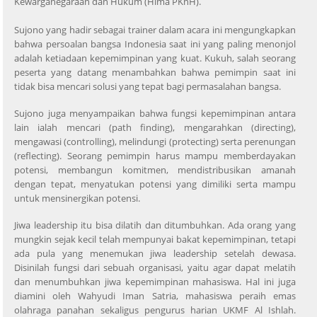
Kewarganegaraan dan Hukum (Hima PKnH).
Sujono yang hadir sebagai trainer dalam acara ini mengungkapkan
bahwa persoalan bangsa Indonesia saat ini yang paling menonjol
adalah ketiadaan kepemimpinan yang kuat. Kukuh, salah seorang
peserta yang datang menambahkan bahwa pemimpin saat ini
tidak bisa mencari solusi yang tepat bagi permasalahan bangsa.
Sujono juga menyampaikan bahwa fungsi kepemimpinan antara
lain ialah mencari (path finding), mengarahkan (directing),
mengawasi (controlling), melindungi (protecting) serta perenungan
(reflecting). Seorang pemimpin harus mampu memberdayakan
potensi, membangun komitmen, mendistribusikan amanah
dengan tepat, menyatukan potensi yang dimiliki serta mampu
untuk mensinergikan potensi.
Jiwa leadership itu bisa dilatih dan ditumbuhkan. Ada orang yang
mungkin sejak kecil telah mempunyai bakat kepemimpinan, tetapi
ada pula yang menemukan jiwa leadership setelah dewasa.
Disinilah fungsi dari sebuah organisasi, yaitu agar dapat melatih
dan menumbuhkan jiwa kepemimpinan mahasiswa. Hal ini juga
diamini oleh Wahyudi Iman Satria, mahasiswa peraih emas
olahraga panahan sekaligus pengurus harian UKMF Al Ishlah.