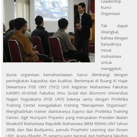
Leadership
Kunci
Organisasi
Tak dapat
disangkal,
bahwa dengan
banyaknya
minat
mahasiswa
untuk
menggeluti
dunia organisasi kemahasiswaan harus diimbangi dengan
peningkatan kapasitas dan kualitas. Bertempat di Ruang Ki Hajar
Dewantara FISE UNY (10/2) Unit Kegiatan Mahasiswa Fakultas
(UKMF) Al-Ishlah Fakultas Ilmu Sosial dan Ekonomi Universitas
Negeri Yogyakarta (FISE UNY) bekerja sama dengan Profetika
Training Center mengadakan training “Manajemen Organisasi”.
Menghadirkan trainer diantaranya Sujono dari Profetika Training
Center, Sigit Nursyam Priyanto yang merupakan Presiden Badan
Eksekutif Mahasiswa Republik Mahasiswa (BEM REMA) UNY tahun
2008, dan Dwi Budiyanto, penulis Prophetic Learning dan Dosen
UNY. Acara dihadiri 75 peserta yang berasal dari berbagai fakultas