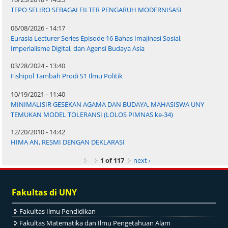
TEPO SELIRO SEBAGAI FILTER PENGARUH MODERNISASI
06/08/2026 - 14:17
Eurasia Lecturer Series Episode 16 Bahas Imajinasi Sosial,
Imperialisme Digital, dan Agensi Budaya Asia
03/28/2024 - 13:40
Fishipol Tambah Prodi S1 Ilmu Politik
10/19/2021 - 11:40
MINIMALISIR GESEKAN AGAMA DAN BUDAYA, MAHASISWA UNY
TEMUKAN MODEL TOLERANSI (LOLOS PIMNAS ke-34)
12/20/2010 - 14:42
HIMA AN, RESMI DENGAN DEKLARASI
1 of 117
next ›
Fakultas di UNY
Fakultas Ilmu Pendidikan
Fakultas Matematika dan Ilmu Pengetahuan Alam