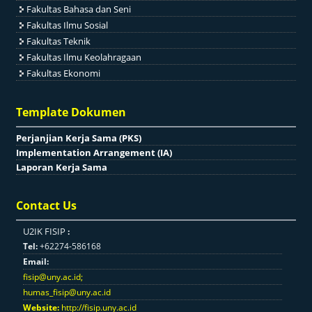
Fakultas Bahasa dan Seni
Fakultas Ilmu Sosial
Fakultas Teknik
Fakultas Ilmu Keolahragaan
Fakultas Ekonomi
Template Dokumen
Perjanjian Kerja Sama (PKS)
Implementation Arrangement (IA)
Laporan Kerja Sama
Contact Us
U2IK FISIP
:
Tel:
+62274-586168
Email:
fisip@uny.ac.id
;
humas_fisip@uny.ac.id
Website:
http://fisip.uny.ac.id