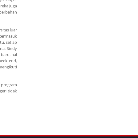
reka juga
 berbahan
sitas luar
 termasuk
tu, setiap
na. Sindy
baru, hal
week end,
mengikuti
a program
eri tidak