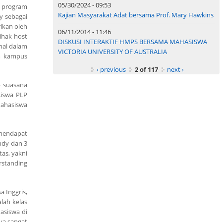
05/30/2024 - 09:53
, program
Kajian Masyarakat Adat bersama Prof. Mary Hawkins
y sebagai
rikan oleh
06/11/2014 - 11:46
Pihak host
DISKUSI INTERAKTIF HMPS BERSAMA MAHASISWA
nal dalam
VICTORIA UNIVERSITY OF AUSTRALIA
am kampus
‹ previous
2 of 117
next ›
p suasana
siswa PLP
mahasiswa
 mendapat
indy dan 3
as, yakni
rstanding
 Inggris,
lah kelas
asiswa di
ya sangat