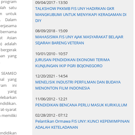
n program
09/04/2017 - 13:50
alah satu
TALKSHOW PKKMB FIS UNY HADIRKAN GKR
am untuk
MANGKUBUMI UNTUK MENYIKAPI KERAGAMAN DI
i. Dalam
DIY
erjasama
08/09/2018 - 15:09
 bernama
MAHASISWA FIS UNY AJAK MASYARAKAT BELAJAR
t Asian
SEJARAH BARENG VETERAN
n) adalah
bergerak
10/01/2010 - 10:57
aan yang
JURUSAN PENDIDIKAN EKONOMI TERIMA
.
KUNJUNGAN IKIP PGRI BOJONEGORO
n SEAMEO
12/20/2021 - 14:54
nal yang
MENELISIK INDUSTRI PERFILMAN DAN BUDAYA
ram ini
MENONTON FILM INDONESIA
NY yang
barkan
11/06/2012 - 12:21
ndidikan.
PENDIDIKAN BENCANA PERLU MASUK KURIKULUM
at-syarat
02/28/2012 - 07:12
 memiliki
Pelantikan Ormawa FIS UNY: KUNCI KEPEMIMPINAN
ADALAH KETELADANAN
endidikan