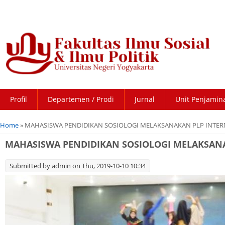
Profil
Departemen / Prodi
Jurnal
Unit Penjamin
You are here
Home
» MAHASISWA PENDIDIKAN SOSIOLOGI MELAKSANAKAN PLP INTERN
MAHASISWA PENDIDIKAN SOSIOLOGI MELAKSANAK
Submitted by
admin
on Thu, 2019-10-10 10:34