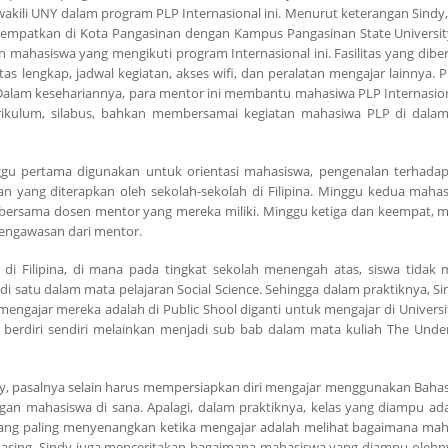
ewakili UNY dalam program PLP Internasional ini. Menurut keterangan Sindy
ditempatkan di Kota Pangasinan dengan Kampus Pangasinan State Universit
n mahasiswa yang mengikuti program Internasional ini. Fasilitas yang dibe
as lengkap, jadwal kegiatan, akses wifi, dan peralatan mengajar lainnya. 
 Dalam kesehariannya, para mentor ini membantu mahasiwa PLP Internasio
urikulum, silabus, bahkan membersamai kegiatan mahasiwa PLP di dal
nggu pertama digunakan untuk orientasi mahasiswa, pengenalan terhada
 yang diterapkan oleh sekolah-sekolah di Filipina. Minggu kedua maha
 bersama dosen mentor yang mereka miliki. Minggu ketiga dan keempat, 
pengawasan dari mentor.
i Filipina, di mana pada tingkat sekolah menengah atas, siswa tidak
di satu dalam mata pelajaran Social Science. Sehingga dalam praktiknya, S
ngajar mereka adalah di Public Shool diganti untuk mengajar di Universit
k berdiri sendiri melainkan menjadi sub bab dalam mata kuliah The Unde
ndy, pasalnya selain harus mempersiapkan diri mengajar menggunakan Bahasa
n mahasiswa di sana. Apalagi, dalam praktiknya, kelas yang diampu ada
 yang paling menyenangkan ketika mengajar adalah melihat bagaimana mah
 asing. Sindy juga menceritakan bagaimana mahasiswa yang diampu olehn