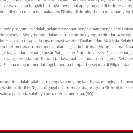
ahasiswa di sana banyak bertanya mengenai apa yang ada di Indonesia. me
na, di mana dalam hal makanan, Filipina di dominasi oleh makanan yang
ya pada program ini adalah, selain mendapat pengalaman mengajar di Univer
aktivitasnya, Sindy berada dalam satu kelompok yang terdiri dari 4 orang
nesia, akan tetapi ada juga mahasiswa dari Thailand dan Malaysia. Selain i
iap hari membantu mempersiapkan segala kebutuhan hidup selama di sa
 bagian dari keluarga besar Pangasinan State University. Selain keluarga 
in yang berbeda kondisi dari budaya, bahasa, adat, dan agama. Setiap 
 Filipina dengan mendatangi beberapa tempat bersejarah di Filipina dan 
asional ini adalah salah satu pengalaman yang luar biasa, mengingat bahw
sional di UNY. Tiga kali gagal dalam mencoba program Sit In di luar neg
waktu, tidak ada salahnya untuk terus mencoba. (SO)