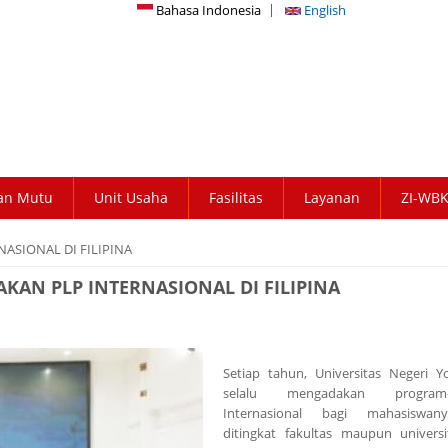
Bahasa Indonesia
English
an Mutu
Unit Usaha
Fasilitas
Layanan
ZI-WB
ASIONAL DI FILIPINA
AN PLP INTERNASIONAL DI FILIPINA
Setiap tahun, Universitas Negeri Y
selalu mengadakan program-
Internasional bagi mahasiswan
ditingkat fakultas maupun univers