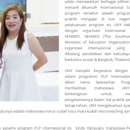
selalu menawarkan berbagai piliha
menarik dikancah Internasional. S
program tersebut adalah progr
praktik mengajar di luar neger
pelaksanaan program ini, UNY bek
dengan organisasi internasinal
SEAMEO. SEAMEO (The Southeas
Ministers of Education Organizatio
organisasi Internasional yang 
dibidang pendidikan dan kebuday
berkantor pusat di Bangkok, Thailand
UNY menjalin kerjasama denga
dalam programm PLP Internasio
diberi nama Seateacher. Prog
menfasilitasi mahasiswa U
berkeinginan untuk mele
pengalamannya dalam hal praktik pe
Setiap tahun, UNY mengeluarkan syar
 satunya adalah mahasiswa harus sudah lulus mata kuliah microteaching dan
 peserta program PLP Internasional ini, Sindy Oktaviani, mahasiswa P