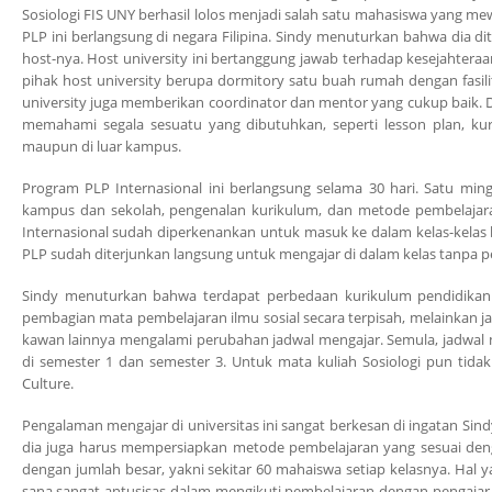
Sosiologi FIS UNY berhasil lolos menjadi salah satu mahasiswa yang m
PLP ini berlangsung di negara Filipina. Sindy menuturkan bahwa dia 
host-nya. Host university ini bertanggung jawab terhadap kesejahteraa
pihak host university berupa dormitory satu buah rumah dengan fasilit
university juga memberikan coordinator dan mentor yang cukup baik.
memahami segala sesuatu yang dibutuhkan, seperti lesson plan, k
maupun di luar kampus.
Program PLP Internasional ini berlangsung selama 30 hari. Satu mi
kampus dan sekolah, pengenalan kurikulum, dan metode pembelajaran
Internasional sudah diperkenankan untuk masuk ke dalam kelas-kelas
PLP sudah diterjunkan langsung untuk mengajar di dalam kelas tanpa 
Sindy menuturkan bahwa terdapat perbedaan kurikulum pendidikan d
pembagian mata pembelajaran ilmu sosial secara terpisah, melainkan ja
kawan lainnya mengalami perubahan jadwal mengajar. Semula, jadwal me
di semester 1 dan semester 3. Untuk mata kuliah Sosiologi pun tida
Culture.
Pengalaman mengajar di universitas ini sangat berkesan di ingatan Si
dia juga harus mempersiapkan metode pembelajaran yang sesuai denga
dengan jumlah besar, yakni sekitar 60 mahaiswa setiap kelasnya. Hal
sana sangat antusisas dalam mengikuti pembelajaran dengan pengajar