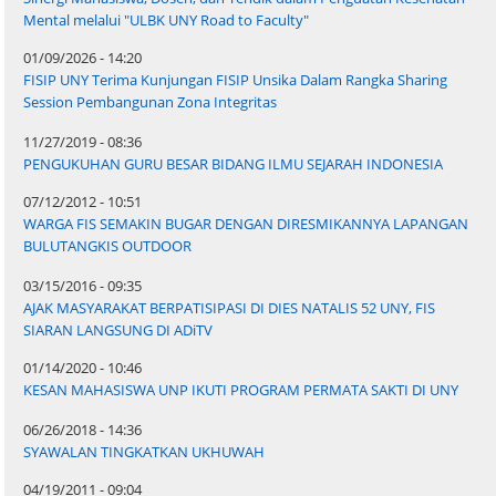
Mental melalui "ULBK UNY Road to Faculty"
01/09/2026 - 14:20
FISIP UNY Terima Kunjungan FISIP Unsika Dalam Rangka Sharing
Session Pembangunan Zona Integritas
11/27/2019 - 08:36
PENGUKUHAN GURU BESAR BIDANG ILMU SEJARAH INDONESIA
07/12/2012 - 10:51
WARGA FIS SEMAKIN BUGAR DENGAN DIRESMIKANNYA LAPANGAN
BULUTANGKIS OUTDOOR
03/15/2016 - 09:35
AJAK MASYARAKAT BERPATISIPASI DI DIES NATALIS 52 UNY, FIS
SIARAN LANGSUNG DI ADiTV
01/14/2020 - 10:46
KESAN MAHASISWA UNP IKUTI PROGRAM PERMATA SAKTI DI UNY
06/26/2018 - 14:36
SYAWALAN TINGKATKAN UKHUWAH
04/19/2011 - 09:04