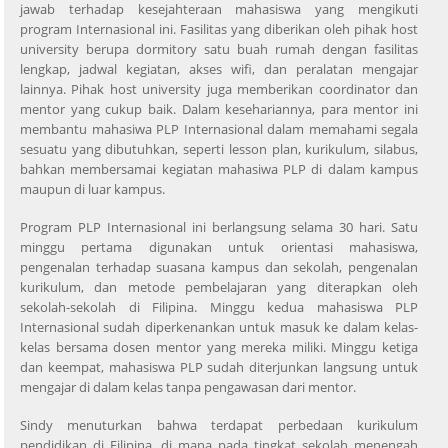
jawab terhadap kesejahteraan mahasiswa yang mengikuti
program Internasional ini. Fasilitas yang diberikan oleh pihak host
university berupa dormitory satu buah rumah dengan fasilitas
lengkap, jadwal kegiatan, akses wifi, dan peralatan mengajar
lainnya. Pihak host university juga memberikan coordinator dan
mentor yang cukup baik. Dalam kesehariannya, para mentor ini
membantu mahasiwa PLP Internasional dalam memahami segala
sesuatu yang dibutuhkan, seperti lesson plan, kurikulum, silabus,
bahkan membersamai kegiatan mahasiwa PLP di dalam kampus
maupun di luar kampus.
Program PLP Internasional ini berlangsung selama 30 hari. Satu
minggu pertama digunakan untuk orientasi mahasiswa,
pengenalan terhadap suasana kampus dan sekolah, pengenalan
kurikulum, dan metode pembelajaran yang diterapkan oleh
sekolah-sekolah di Filipina. Minggu kedua mahasiswa PLP
Internasional sudah diperkenankan untuk masuk ke dalam kelas-
kelas bersama dosen mentor yang mereka miliki. Minggu ketiga
dan keempat, mahasiswa PLP sudah diterjunkan langsung untuk
mengajar di dalam kelas tanpa pengawasan dari mentor.
Sindy menuturkan bahwa terdapat perbedaan kurikulum
pendidikan di Filipina, di mana pada tingkat sekolah menengah