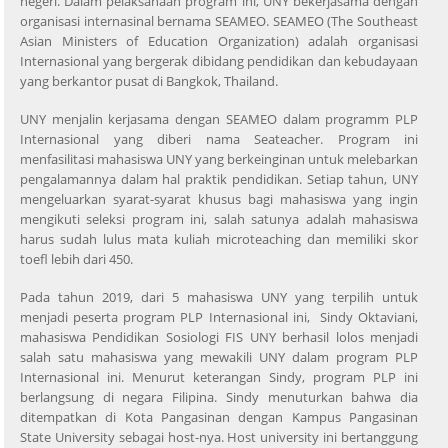
negeri. Dalam pelaksanaan program ini, UNY bekerjasama dengan
organisasi internasinal bernama SEAMEO. SEAMEO (The Southeast
Asian Ministers of Education Organization) adalah organisasi
Internasional yang bergerak dibidang pendidikan dan kebudayaan
yang berkantor pusat di Bangkok, Thailand.
UNY menjalin kerjasama dengan SEAMEO dalam programm PLP
Internasional yang diberi nama Seateacher. Program ini
menfasilitasi mahasiswa UNY yang berkeinginan untuk melebarkan
pengalamannya dalam hal praktik pendidikan. Setiap tahun, UNY
mengeluarkan syarat-syarat khusus bagi mahasiswa yang ingin
mengikuti seleksi program ini, salah satunya adalah mahasiswa
harus sudah lulus mata kuliah microteaching dan memiliki skor
toefl lebih dari 450.
Pada tahun 2019, dari 5 mahasiswa UNY yang terpilih untuk
menjadi peserta program PLP Internasional ini, Sindy Oktaviani,
mahasiswa Pendidikan Sosiologi FIS UNY berhasil lolos menjadi
salah satu mahasiswa yang mewakili UNY dalam program PLP
Internasional ini. Menurut keterangan Sindy, program PLP ini
berlangsung di negara Filipina. Sindy menuturkan bahwa dia
ditempatkan di Kota Pangasinan dengan Kampus Pangasinan
State University sebagai host-nya. Host university ini bertanggung