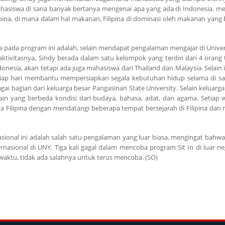
ahasiswa di sana banyak bertanya mengenai apa yang ada di Indonesia. me
na, di mana dalam hal makanan, Filipina di dominasi oleh makanan yang
ya pada program ini adalah, selain mendapat pengalaman mengajar di Univer
aktivitasnya, Sindy berada dalam satu kelompok yang terdiri dari 4 orang
nesia, akan tetapi ada juga mahasiswa dari Thailand dan Malaysia. Selain i
iap hari membantu mempersiapkan segala kebutuhan hidup selama di sa
 bagian dari keluarga besar Pangasinan State University. Selain keluarga 
in yang berbeda kondisi dari budaya, bahasa, adat, dan agama. Setiap 
 Filipina dengan mendatangi beberapa tempat bersejarah di Filipina dan 
asional ini adalah salah satu pengalaman yang luar biasa, mengingat bahw
sional di UNY. Tiga kali gagal dalam mencoba program Sit In di luar neg
waktu, tidak ada salahnya untuk terus mencoba. (SO)