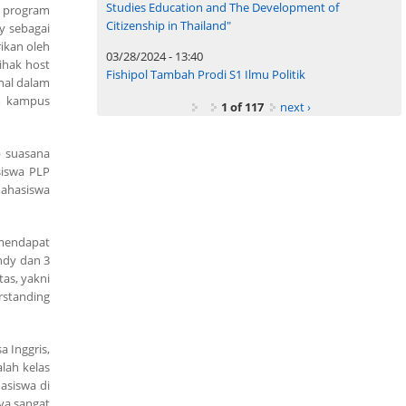
Studies Education and The Development of
, program
Citizenship in Thailand"
y sebagai
rikan oleh
03/28/2024 - 13:40
Pihak host
Fishipol Tambah Prodi S1 Ilmu Politik
nal dalam
am kampus
1 of 117
next ›
p suasana
siswa PLP
mahasiswa
 mendapat
indy dan 3
as, yakni
rstanding
 Inggris,
lah kelas
asiswa di
ya sangat