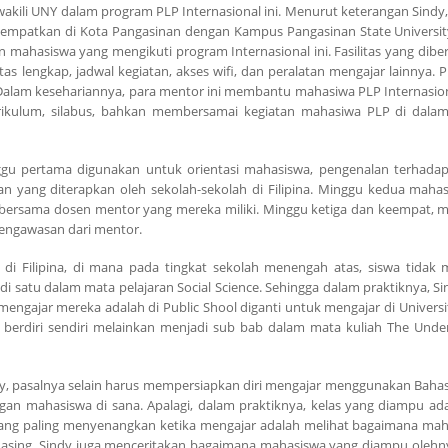
ewakili UNY dalam program PLP Internasional ini. Menurut keterangan Sindy
ditempatkan di Kota Pangasinan dengan Kampus Pangasinan State Universit
n mahasiswa yang mengikuti program Internasional ini. Fasilitas yang dibe
as lengkap, jadwal kegiatan, akses wifi, dan peralatan mengajar lainnya. 
 Dalam kesehariannya, para mentor ini membantu mahasiwa PLP Internasio
urikulum, silabus, bahkan membersamai kegiatan mahasiwa PLP di dal
nggu pertama digunakan untuk orientasi mahasiswa, pengenalan terhada
 yang diterapkan oleh sekolah-sekolah di Filipina. Minggu kedua maha
 bersama dosen mentor yang mereka miliki. Minggu ketiga dan keempat, 
pengawasan dari mentor.
i Filipina, di mana pada tingkat sekolah menengah atas, siswa tidak
di satu dalam mata pelajaran Social Science. Sehingga dalam praktiknya, S
ngajar mereka adalah di Public Shool diganti untuk mengajar di Universit
k berdiri sendiri melainkan menjadi sub bab dalam mata kuliah The Unde
ndy, pasalnya selain harus mempersiapkan diri mengajar menggunakan Bahasa
n mahasiswa di sana. Apalagi, dalam praktiknya, kelas yang diampu ada
 yang paling menyenangkan ketika mengajar adalah melihat bagaimana mah
 asing. Sindy juga menceritakan bagaimana mahasiswa yang diampu olehn