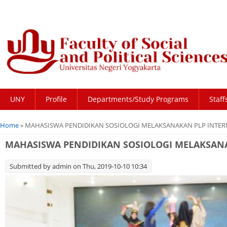
UNY
Profile
Departments/Study Programs
Staff
You are here
Home
» MAHASISWA PENDIDIKAN SOSIOLOGI MELAKSANAKAN PLP INTERN
MAHASISWA PENDIDIKAN SOSIOLOGI MELAKSANAK
Submitted by
admin
on Thu, 2019-10-10 10:34