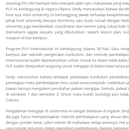
Sosiologi FIS UNY berhasil lolos menjadi salah satu mahasiswa yang m
PLP ini berlangsung di negara Filipina. Sindy menuturkan bahwa dia 
host-nya. Host university ini bertanggung jawab terhadap kesejahteraa
pihak host university berupa dormitory satu buah rumah dengan fasilit
university juga memberikan coordinator dan mentor yang cukup baik.
memahami segala sesuatu yang dibutuhkan, seperti lesson plan, k
maupun di luar kampus.
Program PLP Internasional ini berlangsung selama 30 hari. Satu mi
kampus dan sekolah, pengenalan kurikulum, dan metode pembelajaran
Internasional sudah diperkenankan untuk masuk ke dalam kelas-kelas
PLP sudah diterjunkan langsung untuk mengajar di dalam kelas tanpa 
Sindy menuturkan bahwa terdapat perbedaan kurikulum pendidikan d
pembagian mata pembelajaran ilmu sosial secara terpisah, melainkan ja
kawan lainnya mengalami perubahan jadwal mengajar. Semula, jadwal me
di semester 1 dan semester 3. Untuk mata kuliah Sosiologi pun tida
Culture.
Pengalaman mengajar di universitas ini sangat berkesan di ingatan Si
dia juga harus mempersiapkan metode pembelajaran yang sesuai denga
dengan jumlah besar, yakni sekitar 60 mahaiswa setiap kelasnya. Hal
sana sangat antusisas dalam mengikuti pembelajaran dengan pengajar