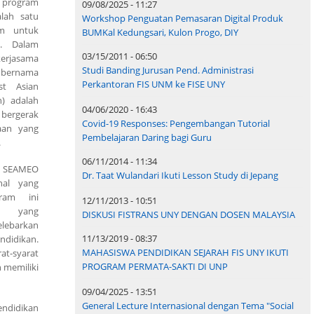
n program
09/08/2025 - 11:27
alah satu
Workshop Penguatan Pemasaran Digital Produk
am untuk
BUMKal Kedungsari, Kulon Progo, DIY
i. Dalam
03/15/2011 - 06:50
erjasama
Studi Banding Jurusan Pend. Administrasi
 bernama
Perkantoran FIS UNM ke FISE UNY
t Asian
n) adalah
04/06/2020 - 16:43
bergerak
Covid-19 Responses: Pengembangan Tutorial
aan yang
Pembelajaran Daring bagi Guru
.
06/11/2014 - 11:34
n SEAMEO
Dr. Taat Wulandari Ikuti Lesson Study di Jepang
nal yang
ram ini
12/11/2013 - 10:51
NY yang
DISKUSI FISTRANS UNY DENGAN DOSEN MALAYSIA
barkan
11/13/2019 - 08:37
ndidikan.
MAHASISWA PENDIDIKAN SEJARAH FIS UNY IKUTI
at-syarat
PROGRAM PERMATA-SAKTI DI UNP
 memiliki
09/04/2025 - 13:51
General Lecture Internasional dengan Tema "Social
endidikan