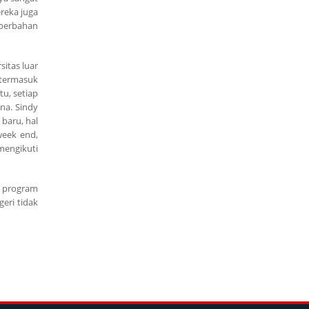
reka juga
 berbahan
sitas luar
 termasuk
tu, setiap
na. Sindy
baru, hal
week end,
mengikuti
a program
eri tidak