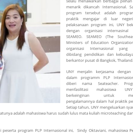
selalu menawarkan berbagai piliha
menarik dikancah Internasional. S
program tersebut adalah progr
praktik mengajar di luar neger
pelaksanaan program ini, UNY bek
dengan organisasi internasinal
SEAMEO. SEAMEO (The Southeas
Ministers of Education Organizatio
organisasi Internasional yang 
dibidang pendidikan dan kebuday
berkantor pusat di Bangkok, Thailand
UNY menjalin kerjasama denga
dalam programm PLP Internasio
diberi nama Seateacher. Prog
menfasilitasi mahasiswa U
berkeinginan untuk mele
pengalamannya dalam hal praktik pe
Setiap tahun, UNY mengeluarkan syar
 satunya adalah mahasiswa harus sudah lulus mata kuliah microteaching dan
 peserta program PLP Internasional ini, Sindy Oktaviani, mahasiswa P