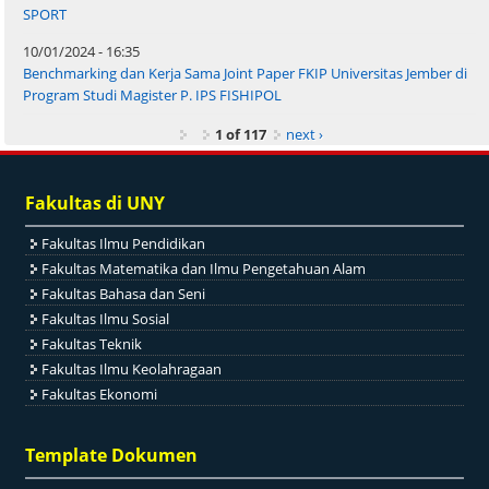
SPORT
10/01/2024 - 16:35
Benchmarking dan Kerja Sama Joint Paper FKIP Universitas Jember di
Program Studi Magister P. IPS FISHIPOL
1 of 117
next ›
Fakultas di UNY
Fakultas Ilmu Pendidikan
Fakultas Matematika dan Ilmu Pengetahuan Alam
Fakultas Bahasa dan Seni
Fakultas Ilmu Sosial
Fakultas Teknik
Fakultas Ilmu Keolahragaan
Fakultas Ekonomi
Template Dokumen