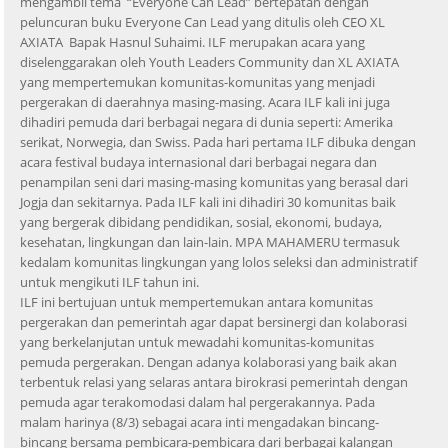
mengambil tema “Everyone Can Lead” bertepatan dengan
peluncuran buku Everyone Can Lead yang ditulis oleh CEO XL
AXIATA Bapak Hasnul Suhaimi. ILF merupakan acara yang
diselenggarakan oleh Youth Leaders Community dan XL AXIATA
yang mempertemukan komunitas-komunitas yang menjadi
pergerakan di daerahnya masing-masing. Acara ILF kali ini juga
dihadiri pemuda dari berbagai negara di dunia seperti: Amerika
serikat, Norwegia, dan Swiss. Pada hari pertama ILF dibuka dengan
acara festival budaya internasional dari berbagai negara dan
penampilan seni dari masing-masing komunitas yang berasal dari
Jogja dan sekitarnya. Pada ILF kali ini dihadiri 30 komunitas baik
yang bergerak dibidang pendidikan, sosial, ekonomi, budaya,
kesehatan, lingkungan dan lain-lain. MPA MAHAMERU termasuk
kedalam komunitas lingkungan yang lolos seleksi dan administratif
untuk mengikuti ILF tahun ini.
ILF ini bertujuan untuk mempertemukan antara komunitas
pergerakan dan pemerintah agar dapat bersinergi dan kolaborasi
yang berkelanjutan untuk mewadahi komunitas-komunitas
pemuda pergerakan. Dengan adanya kolaborasi yang baik akan
terbentuk relasi yang selaras antara birokrasi pemerintah dengan
pemuda agar terakomodasi dalam hal pergerakannya. Pada
malam harinya (8/3) sebagai acara inti mengadakan bincang-
bincang bersama pembicara-pembicara dari berbagai kalangan