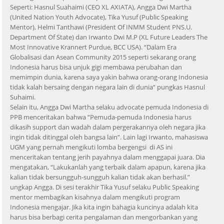
Seperti: Hasnul Suahaimi (CEO XL AXIATA), Angga Dwi Martha
(United Nation Youth Advocate), Tika Yusuf (Public Speaking
Mentor), Helmi Tanthawi (President Of INMM Student PNS.U.
Department Of State) dan Irwanto Dwi M.P (XL Future Leaders The
Most Innovative Krannert Purdue, BCC USA). “Dalam Era
Globalisasi dan Asean Community 2015 seperti sekarang orang
Indonesia harus bisa unjuk gigi membawa perubahan dan
memimpin dunia, karena saya yakin bahwa orang-orang Indonesia
tidak kalah bersaing dengan negara lain di dunia“ pungkas Hasnul
Suhaimi.
Selain itu, Angga Dwi Martha selaku advocate pemuda Indonesia di
PPB menceritakan bahwa “Pemuda-pemuda Indonesia harus
dikasih support dan wadah dalam pergerakannya oleh negara jika
ingin tidak ditinggal oleh bangsa lain”. Lain lagi Irwanto, mahasiswa
UGM yang pernah mengikuti lomba bergengsi di AS ini
menceritakan tentang jerih payahnya dalam menggapai juara. Dia
mengatakan, “Lakukanlah yang terbaik dalam apapun, karena jika
kalian tidak bersungguh-sungguh kalian tidak akan berhasil.”
ungkap Angga. Di sesi terakhir Tika Yusuf selaku Public Speaking
mentor membagikan kisahnya dalam mengikuti program
Indonesia mengajar. Jika kita ingin bahagia kuncinya adalah kita
harus bisa berbagi cerita pengalaman dan mengorbankan yang