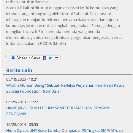
terbaik untuk Indonesia.
Acara ILF kali ini ditutup dengan deklarasi ke 30 komunitas yang
ditanda tangani langsung oleh Hasnul Suhaimi. Deklarasi ini
diharapkan menjadi komitmen bersama dalam arah dan tujuan
komunitas ke depan untuk langkah pergerakan. Semoga dengan
mengikuti acara ILF ini pemuda-pemuda yang berada
dikomunitasnya bisa menjadi inisiasi pergerakan-pergerakan emas
Indonesia. salam ILF 2014. (kholik)
Berita Lain
05/10/2025 - 10:21
What is Human Being? Sebuah Refleksi Perjalanan Pemikiran Ketua
Eurasia Foundation (from Asia)
06/25/2013 - 11:22
UKMF JM AL ISLAH FIS UNY SAMBUT RAMADHAN DENGAN
PENGAJIAN
10/23/2014 - 09:55
Hima Dipsos UNY Gelar Lomba Olimpiade IPS Tingkat SMP/MTs se-