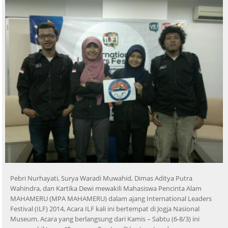
Pebri Nurhayati, Surya Waradi Muwahid, Dimas Aditya Putra
Wahindra, dan Kartika Dewi mewakili Mahasiswa Pencinta Alam
MAHAMERU (MPA MAHAMERU) dalam ajang International Leaders
Festival (ILF) 2014, Acara ILF kali ini bertempat di Jogja Nasional
Museum. Acara yang berlangsung dari Kamis – Sabtu (6-8/3) ini