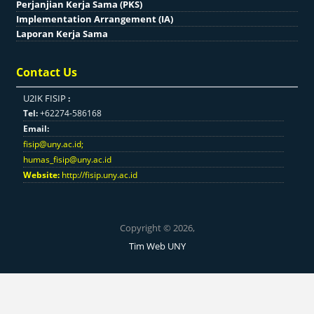
Perjanjian Kerja Sama (PKS)
Implementation Arrangement (IA)
Laporan Kerja Sama
Contact Us
U2IK FISIP
:
Tel:
+62274-586168
Email:
fisip@uny.ac.id
;
humas_fisip@uny.ac.id
Website:
http://fisip.uny.ac.id
Copyright © 2026,
Tim Web UNY