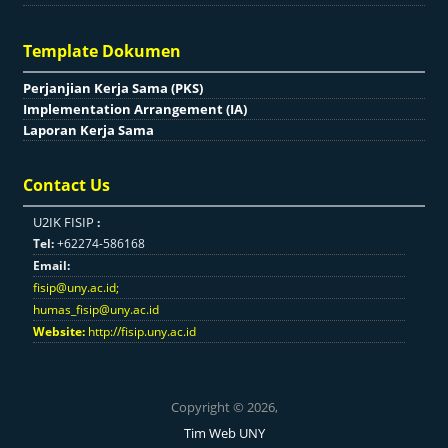
Template Dokumen
Perjanjian Kerja Sama (PKS)
Implementation Arrangement (IA)
Laporan Kerja Sama
Contact Us
U2IK FISIP
:
Tel:
+62274-586168
Email:
fisip@uny.ac.id
;
humas_fisip@uny.ac.id
Website:
http://fisip.uny.ac.id
Copyright © 2026,
Tim Web UNY