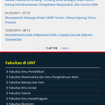
bidang Kemahasiswaan, Pengabdian Masyarakat, dan Alumni UGM
01/25/2011 - 07:15
Musyawarah Keluarga Ilmiah UKMF Screen : Menyongsong Tahun
Prestasi
12/05/2019 - 08:13
KEKOMPAKAN DAN KERJASAMA PERLU DIJAGA DALAM SEBUAH
TEAMWORK
1 of 118
next ›
Fakultas di UNY
Fakultas Ilmu Pendidikan
Fakultas Matematika dan Ilmu Pengetahuan Alam
Fakultas Bahasa dan Seni
Fakultas Ilmu Sosial
Fakultas Teknik
Fakultas Ilmu Keolahragaan
Fakultas Ekonomi