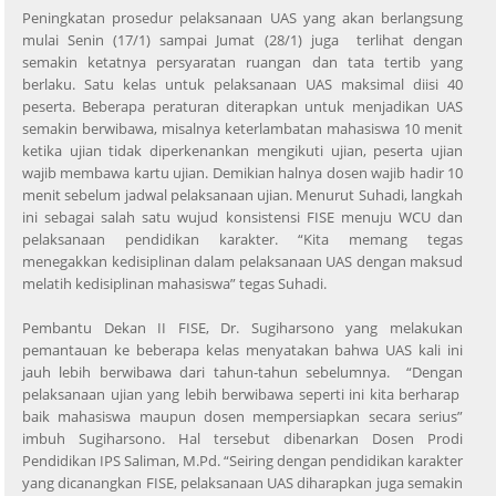
Peningkatan prosedur pelaksanaan UAS yang akan berlangsung
mulai Senin (17/1) sampai Jumat (28/1) juga terlihat dengan
semakin ketatnya persyaratan ruangan dan tata tertib yang
berlaku. Satu kelas untuk pelaksanaan UAS maksimal diisi 40
peserta. Beberapa peraturan diterapkan untuk menjadikan UAS
semakin berwibawa, misalnya keterlambatan mahasiswa 10 menit
ketika ujian tidak diperkenankan mengikuti ujian, peserta ujian
wajib membawa kartu ujian. Demikian halnya dosen wajib hadir 10
menit sebelum jadwal pelaksanaan ujian. Menurut Suhadi, langkah
ini sebagai salah satu wujud konsistensi FISE menuju WCU dan
pelaksanaan pendidikan karakter. “Kita memang tegas
menegakkan kedisiplinan dalam pelaksanaan UAS dengan maksud
melatih kedisiplinan mahasiswa” tegas Suhadi.
Pembantu Dekan II FISE, Dr. Sugiharsono yang melakukan
pemantauan ke beberapa kelas menyatakan bahwa UAS kali ini
jauh lebih berwibawa dari tahun-tahun sebelumnya. “Dengan
pelaksanaan ujian yang lebih berwibawa seperti ini kita berharap
baik mahasiswa maupun dosen mempersiapkan secara serius”
imbuh Sugiharsono. Hal tersebut dibenarkan Dosen Prodi
Pendidikan IPS Saliman, M.Pd. “Seiring dengan pendidikan karakter
yang dicanangkan FISE, pelaksanaan UAS diharapkan juga semakin