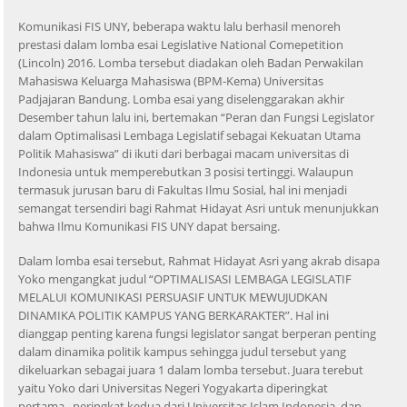
Komunikasi FIS UNY, beberapa waktu lalu berhasil menoreh
prestasi dalam lomba esai Legislative National Comepetition
(Lincoln) 2016. Lomba tersebut diadakan oleh Badan Perwakilan
Mahasiswa Keluarga Mahasiswa (BPM-Kema) Universitas
Padjajaran Bandung. Lomba esai yang diselenggarakan akhir
Desember tahun lalu ini, bertemakan “Peran dan Fungsi Legislator
dalam Optimalisasi Lembaga Legislatif sebagai Kekuatan Utama
Politik Mahasiswa” di ikuti dari berbagai macam universitas di
Indonesia untuk memperebutkan 3 posisi tertinggi. Walaupun
termasuk jurusan baru di Fakultas Ilmu Sosial, hal ini menjadi
semangat tersendiri bagi Rahmat Hidayat Asri untuk menunjukkan
bahwa Ilmu Komunikasi FIS UNY dapat bersaing.
Dalam lomba esai tersebut, Rahmat Hidayat Asri yang akrab disapa
Yoko mengangkat judul “OPTIMALISASI LEMBAGA LEGISLATIF
MELALUI KOMUNIKASI PERSUASIF UNTUK MEWUJUDKAN
DINAMIKA POLITIK KAMPUS YANG BERKARAKTER”. Hal ini
dianggap penting karena fungsi legislator sangat berperan penting
dalam dinamika politik kampus sehingga judul tersebut yang
dikeluarkan sebagai juara 1 dalam lomba tersebut. Juara terebut
yaitu Yoko dari Universitas Negeri Yogyakarta diperingkat
pertama, peringkat kedua dari Universitas Islam Indonesia, dan