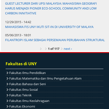
GUEST LECTURER DARI UPSI MALAYSIA: MAHASISWA GEOGRAFI
HARUS MENJADI PIONER ECO-SCHOOL COMMUNITY AND LOW
CARBON INNITIATIVE
12/29/2015 - 14:42
MAHASISWA FIS UNY IKUTI SIT-IN DI UNIVERSITY OF MALAYA
05/06/2013 - 18:01
FILANTROPI ISLAM SEBAGAI PERSEMAIAN PERUBAHAN STRUKTURAL
1 of 117
next ›
Fakultas di UNY
Fakultas Ilmu Pendidikan
Fakultas Matematika dan Ilmu Pengetahuan Alam
Fakultas Bahasa dan Seni
Fakultas Ilmu Sosial
Fakultas Teknik
Fakultas Ilmu Keolahragaan
Fakultas Ekonomi