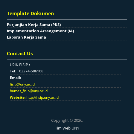
Template Dokumen
Perjanjian Kerja Sama (PKS)
Implementation Arrangement (IA)
Laporan Kerja Sama
Contact Us
U2IK FISIP
:
Tel:
+62274-586168
Email:
fisip@uny.ac.id
;
humas_fisip@uny.ac.id
Website:
http://fisip.uny.ac.id
Copyright © 2026,
Tim Web UNY