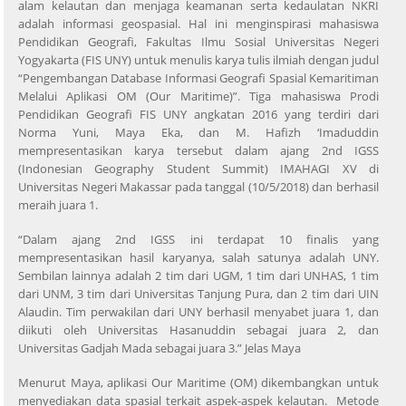
alam kelautan dan menjaga keamanan serta kedaulatan NKRI
adalah informasi geospasial. Hal ini menginspirasi mahasiswa
Pendidikan Geografi, Fakultas Ilmu Sosial Universitas Negeri
Yogyakarta (FIS UNY) untuk menulis karya tulis ilmiah dengan judul
“Pengembangan Database Informasi Geografi Spasial Kemaritiman
Melalui Aplikasi OM (Our Maritime)”. Tiga mahasiswa Prodi
Pendidikan Geografi FIS UNY angkatan 2016 yang terdiri dari
Norma Yuni, Maya Eka, dan M. Hafizh ‘Imaduddin
mempresentasikan karya tersebut dalam ajang 2nd IGSS
(Indonesian Geography Student Summit) IMAHAGI XV di
Universitas Negeri Makassar pada tanggal (10/5/2018) dan berhasil
meraih juara 1.
“Dalam ajang 2nd IGSS ini terdapat 10 finalis yang
mempresentasikan hasil karyanya, salah satunya adalah UNY.
Sembilan lainnya adalah 2 tim dari UGM, 1 tim dari UNHAS, 1 tim
dari UNM, 3 tim dari Universitas Tanjung Pura, dan 2 tim dari UIN
Alaudin. Tim perwakilan dari UNY berhasil menyabet juara 1, dan
diikuti oleh Universitas Hasanuddin sebagai juara 2, dan
Universitas Gadjah Mada sebagai juara 3.” Jelas Maya
Menurut Maya, aplikasi Our Maritime (OM) dikembangkan untuk
menyediakan data spasial terkait aspek-aspek kelautan. Metode