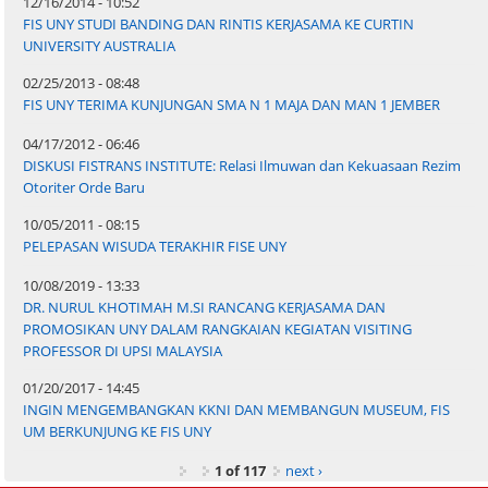
12/16/2014 - 10:52
FIS UNY STUDI BANDING DAN RINTIS KERJASAMA KE CURTIN
UNIVERSITY AUSTRALIA
02/25/2013 - 08:48
FIS UNY TERIMA KUNJUNGAN SMA N 1 MAJA DAN MAN 1 JEMBER
04/17/2012 - 06:46
DISKUSI FISTRANS INSTITUTE: Relasi Ilmuwan dan Kekuasaan Rezim
Otoriter Orde Baru
10/05/2011 - 08:15
PELEPASAN WISUDA TERAKHIR FISE UNY
10/08/2019 - 13:33
DR. NURUL KHOTIMAH M.SI RANCANG KERJASAMA DAN
PROMOSIKAN UNY DALAM RANGKAIAN KEGIATAN VISITING
PROFESSOR DI UPSI MALAYSIA
01/20/2017 - 14:45
INGIN MENGEMBANGKAN KKNI DAN MEMBANGUN MUSEUM, FIS
UM BERKUNJUNG KE FIS UNY
1 of 117
next ›