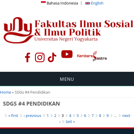
Bahasa Indonesia
English
MENU
You are here
Home
» SDGs #4 Pendidikan
SDGS #4 PENDIDIKAN
Pages
« first
‹ previous
1
2
3
4
5
6
7
8
9
…
next
›
last »