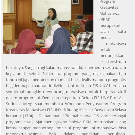
Program
Kreativitas
Mahasiswa
(PKM)
merupakan
salah satu
media
mahasiswa
untuk
menunjukkan
eksistensi dan
bakatnya. Sangat rugi kalau mahasiswa tidak berperan serta dalam
kegiatan tersebut. Selain itu, program yang dilaksanakan tiap
tahun ini juga memberikan manfaat baik idealis maupun pragmatis
bagi lembaga maupun individu. Untuk itulah FIS UNY berusaha
seoptimal mungkin mendorong mahasiswa untuk berperan aktif
dalam program ini. Demikian ditegaskan Dekan FIS UNY Prof Ajat
Sudrajat M.Ag. saat membuka Workshop Penyusunan Program
Kreativitas Mahasiswa FIS UNY di Ruang Ki Hajar Dewantara Selasa
kemarin (17/4). Di hadapan 170 mahasiswa FIS dari berbagai
program studi, Ajat menegaskan bahwa PKM merupakan ajang
kreasi sangat menantang. “melalui program ini mahasiswa bisa
mengaktualisasinya baik dalam penelitian, penulisan,