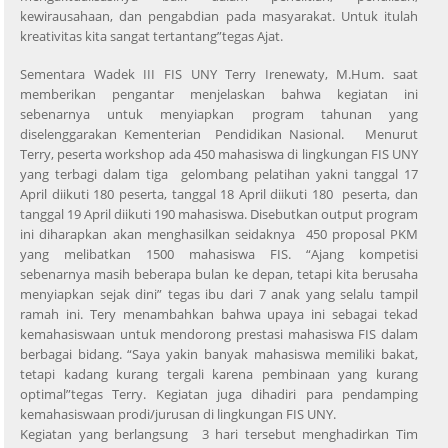
kewirausahaan, dan pengabdian pada masyarakat. Untuk itulah
kreativitas kita sangat tertantang”tegas Ajat.
Sementara Wadek III FIS UNY Terry Irenewaty, M.Hum. saat
memberikan pengantar menjelaskan bahwa kegiatan ini
sebenarnya untuk menyiapkan program tahunan yang
diselenggarakan Kementerian Pendidikan Nasional. Menurut
Terry, peserta workshop ada 450 mahasiswa di lingkungan FIS UNY
yang terbagi dalam tiga gelombang pelatihan yakni tanggal 17
April diikuti 180 peserta, tanggal 18 April diikuti 180 peserta, dan
tanggal 19 April diikuti 190 mahasiswa. Disebutkan output program
ini diharapkan akan menghasilkan seidaknya 450 proposal PKM
yang melibatkan 1500 mahasiswa FIS. “Ajang kompetisi
sebenarnya masih beberapa bulan ke depan, tetapi kita berusaha
menyiapkan sejak dini” tegas ibu dari 7 anak yang selalu tampil
ramah ini. Tery menambahkan bahwa upaya ini sebagai tekad
kemahasiswaan untuk mendorong prestasi mahasiswa FIS dalam
berbagai bidang. “Saya yakin banyak mahasiswa memiliki bakat,
tetapi kadang kurang tergali karena pembinaan yang kurang
optimal”tegas Terry. Kegiatan juga dihadiri para pendamping
kemahasiswaan prodi/jurusan di lingkungan FIS UNY.
Kegiatan yang berlangsung 3 hari tersebut menghadirkan Tim