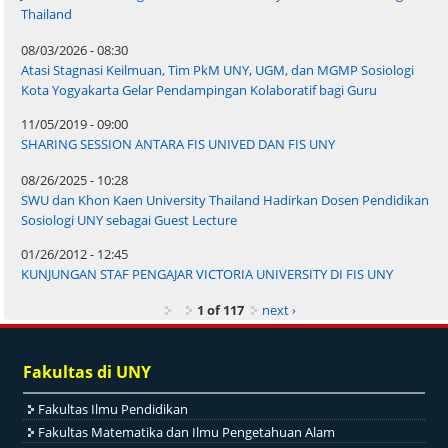
Thailand
08/03/2026 - 08:30
Atasi Stagnasi Keilmuan, Tim PkM UNY, UGM, dan MGMP Sosiologi
Kota Yogyakarta Gelar Pendampingan Kolaboratif bagi Guru
11/05/2019 - 09:00
SHARING SESSION ANTARA FIS UNIVED DAN FIS UNY
08/26/2025 - 10:28
SWU dan Khon Kaen University Thailand Hadirkan Dosen Pendidikan
Sosiologi UNY sebagai Guest Lecture
01/26/2012 - 12:45
KUNJUNGAN STAF PENGAJAR VICTORIA UNIVERSITY DI FIS UNY
1 of 117
next ›
Fakultas di UNY
Fakultas Ilmu Pendidikan
Fakultas Matematika dan Ilmu Pengetahuan Alam