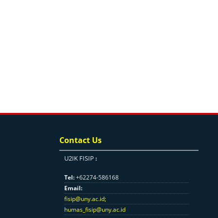
Contact Us
U2IK FISIP
:
Tel:
+62274-586168
Email:
fisip@uny.ac.id
;
humas_fisip@uny.ac.id