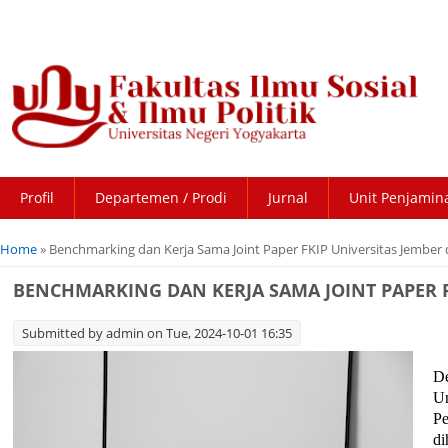
Profil
Departemen / Prodi
Jurnal
Unit Penjamin
You are here
Home
» Benchmarking dan Kerja Sama Joint Paper FKIP Universitas Jember 
BENCHMARKING DAN KERJA SAMA JOINT PAPER FK
Submitted by
admin
on Tue, 2024-10-01 16:35
De
Un
Pe
di