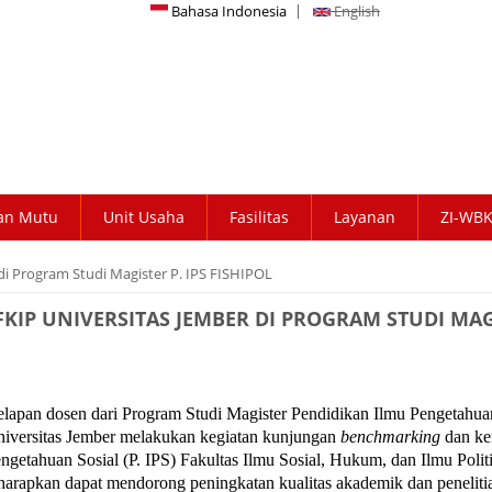
Bahasa Indonesia
English
an Mutu
Unit Usaha
Fasilitas
Layanan
ZI-WB
di Program Studi Magister P. IPS FISHIPOL
IP UNIVERSITAS JEMBER DI PROGRAM STUDI MAGIS
lapan dosen dari Program Studi Magister Pendidikan Ilmu Pengetahua
iversitas Jember melakukan kegiatan kunjungan
benchmarking
dan ke
ngetahuan Sosial (P. IPS) Fakultas Ilmu Sosial, Hukum, dan Ilmu Pol
harapkan dapat mendorong peningkatan kualitas akademik dan penelitia