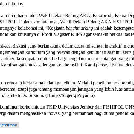
dua fakultas.
ara ini dihadiri oleh Wakil Dekan Bidang AKA, Koorprodi, Ketua Depar
ISHIPOL. Dalam sambutannya, Wakil Dekan Bidang AKA FISHIPOL 
ntingnya kolaborasi ini, “Kegiatan
benchmarking
ini adalah kesempata
ndidikan khusunya di Prodi Magister P. IPS agar semakin berkualitas te
si-sesi diskusi yang berlangsung dalam acara ini sangat interaktif, menc
ngembangan kurikulum yang relevan dengan kebutuhan saat ini, serta p
ga diberi kesempatan untuk berbagi pengalaman dan tantangan yang di
ami sangat antusias dengan kolaborasi ini. Kami percaya bahwa deng
usun rencana kerja sama dalam penelitian. Melalui penelitian kolaborat
bersama, tetapi juga tentang membangun jaringan yang lebih luas antar
an.”tambah Dr. Sukidin. (Humas/Sugeng Priyanto)
i komitmen berkelanjutan FKIP Universitas Jember dan FISHIPOL UNY
inergi dalam menghasilkan inovasi yang bermanfaat bagi dunia pendidika
Kemitraan