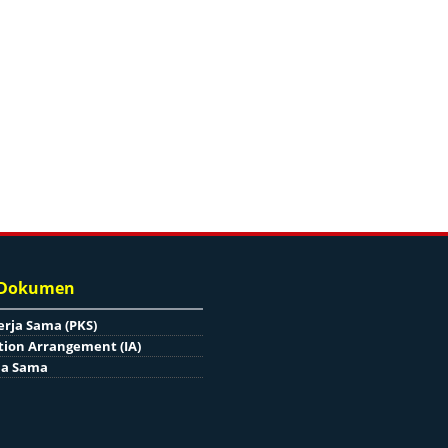
 Dokumen
erja Sama (PKS)
ion Arrangement (IA)
ja Sama