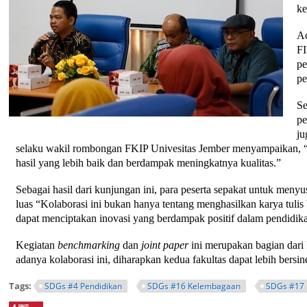
ke
Ac
F
pe
pe
Se
pe
ju
selaku wakil rombongan FKIP Univesitas Jember menyampaikan, “K
hasil yang lebih baik dan berdampak meningkatnya kualitas.”
Sebagai hasil dari kunjungan ini, para peserta sepakat untuk meny
luas
“Kolaborasi ini bukan hanya tentang menghasilkan karya tulis 
dapat menciptakan inovasi yang berdampak positif dalam pendidik
Kegiatan
benchmarking
dan
joint paper
ini merupakan bagian dar
adanya kolaborasi ini, diharapkan kedua fakultas dapat lebih bers
Tags:
SDGs #4 Pendidikan
SDGs #16 Kelembagaan
SDGs #17 