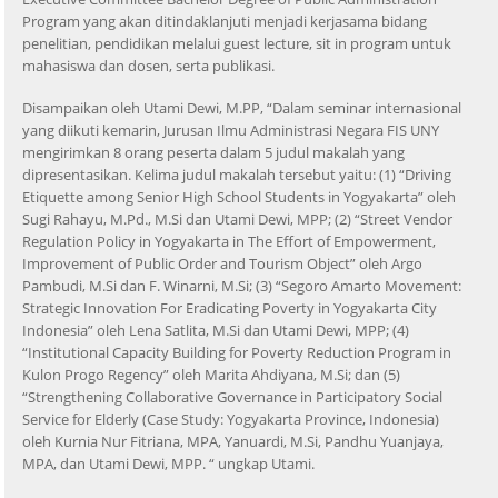
Program yang akan ditindaklanjuti menjadi kerjasama bidang
penelitian, pendidikan melalui guest lecture, sit in program untuk
mahasiswa dan dosen, serta publikasi.
Disampaikan oleh Utami Dewi, M.PP, “Dalam seminar internasional
yang diikuti kemarin, Jurusan Ilmu Administrasi Negara FIS UNY
mengirimkan 8 orang peserta dalam 5 judul makalah yang
dipresentasikan. Kelima judul makalah tersebut yaitu: (1) “Driving
Etiquette among Senior High School Students in Yogyakarta” oleh
Sugi Rahayu, M.Pd., M.Si dan Utami Dewi, MPP; (2) “Street Vendor
Regulation Policy in Yogyakarta in The Effort of Empowerment,
Improvement of Public Order and Tourism Object” oleh Argo
Pambudi, M.Si dan F. Winarni, M.Si; (3) “Segoro Amarto Movement:
Strategic Innovation For Eradicating Poverty in Yogyakarta City
Indonesia” oleh Lena Satlita, M.Si dan Utami Dewi, MPP; (4)
“Institutional Capacity Building for Poverty Reduction Program in
Kulon Progo Regency” oleh Marita Ahdiyana, M.Si; dan (5)
“Strengthening Collaborative Governance in Participatory Social
Service for Elderly (Case Study: Yogyakarta Province, Indonesia)
oleh Kurnia Nur Fitriana, MPA, Yanuardi, M.Si, Pandhu Yuanjaya,
MPA, dan Utami Dewi, MPP. “ ungkap Utami.