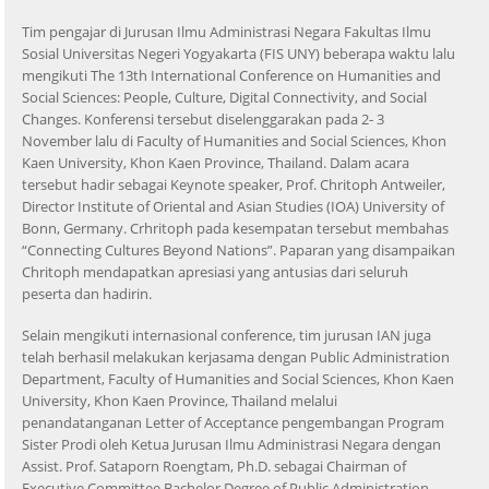
Tim pengajar di Jurusan Ilmu Administrasi Negara Fakultas Ilmu
Sosial Universitas Negeri Yogyakarta (FIS UNY) beberapa waktu lalu
mengikuti The 13th International Conference on Humanities and
Social Sciences: People, Culture, Digital Connectivity, and Social
Changes. Konferensi tersebut diselenggarakan pada 2- 3
November lalu di Faculty of Humanities and Social Sciences, Khon
Kaen University, Khon Kaen Province, Thailand. Dalam acara
tersebut hadir sebagai Keynote speaker, Prof. Chritoph Antweiler,
Director Institute of Oriental and Asian Studies (IOA) University of
Bonn, Germany. Crhritoph pada kesempatan tersebut membahas
“Connecting Cultures Beyond Nations”. Paparan yang disampaikan
Chritoph mendapatkan apresiasi yang antusias dari seluruh
peserta dan hadirin.
Selain mengikuti internasional conference, tim jurusan IAN juga
telah berhasil melakukan kerjasama dengan Public Administration
Department, Faculty of Humanities and Social Sciences, Khon Kaen
University, Khon Kaen Province, Thailand melalui
penandatanganan Letter of Acceptance pengembangan Program
Sister Prodi oleh Ketua Jurusan Ilmu Administrasi Negara dengan
Assist. Prof. Sataporn Roengtam, Ph.D. sebagai Chairman of
Executive Committee Bachelor Degree of Public Administration