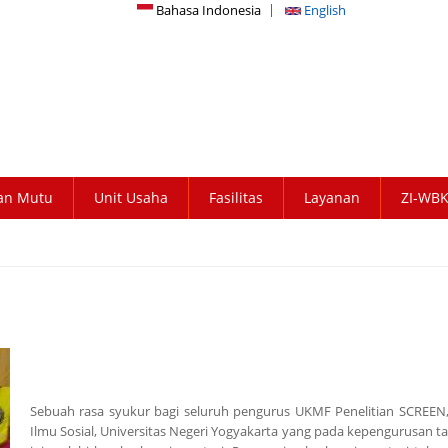
Bahasa Indonesia
English
an Mutu
Unit Usaha
Fasilitas
Layanan
ZI-WB
Sebuah rasa syukur bagi seluruh pengurus UKMF Penelitian SCREEN,
Ilmu Sosial, Universitas Negeri Yogyakarta yang pada kepengurusan t