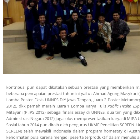
kontribusi pun dapat dikatakan sebuah prestasi yang memberikan manf
beberapa pencapaian prestasi tahun ini yaitu : Ahmad Agung Masykuri (P
Lomba Poster Eksis UNNES DIY-Jawa Tengah, Juara 2 Poster Metamorp
2012), dkk pernah meraih Juara 1 Lomba Karya Tulis
Public Health Exp
Mitayani (P.IPS 2012) sebagai finalis essay di UNNES, dua tim yang d
Administrasi Negara 2012) juga lolos mempresentasikan karya di MIPA U
Sosial tahun 2014 pun diraih oleh pengurus UKMF Penelitian SCREEN. U
SCREEN) telah mewakili Indonesia dalam program homestay di Austral
kehormatan pula karena menjadi peserta terproduktif dalam menulis 