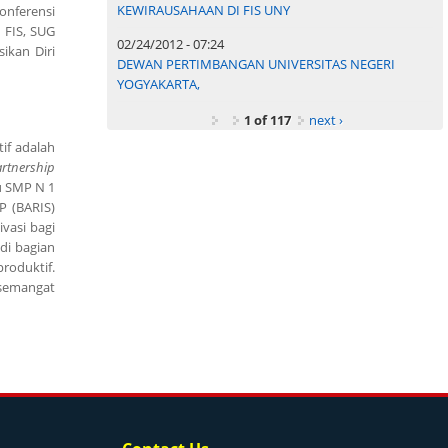
KEWIRAUSAHAAN DI FIS UNY
onferensi
 FIS, SUG
02/24/2012 - 07:24
ikan Diri
DEWAN PERTIMBANGAN UNIVERSITAS NEGERI
YOGYAKARTA,
1 of 117
next ›
if adalah
rtnership
u SMP N 1
P (BARIS)
vasi bagi
di bagian
roduktif.
 semangat