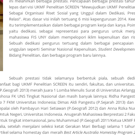
ini melahirkan berbagai prestasi. Pencapaian berbagai prestasi tahun
lepas dari visi UKMF Penelitian SCREEN “Mewujudkan UKMF Peneliti
Sebagai Organisasi Riset Sosial yang Unggul dalam Dedikasi, Pres
Relasi”. Atas dasar visi inilah tertuang 6 misi kepengurusan 2014. K
itu terimplementasikan dalam berbagai program kerja dan karya. Poi
yaitu dedikasi, sebagai representasi para pengurus untuk menj
mahasiswa FIS UNY dalam mempelopori iklim kepenulisan dan rise
Sebuah dedikasi pengurus tertuang dalam berbagai pencapaian
unggulan seperti Seminar Nasional Kepenulisan,
Student Developmen
Bidang Penelitian, dan berbagai program baru lainnya.
Sebuah prestasi tidak selamanya berbentuk piala, sebuah dedi
aat bagi UKMF Penelitian SCREEN itu sendiri, fakultas, dan universitas.
.Geografi 2013) meraih Juara 1 Lomba Menulis Surat di Universitas Airlangg
hosa FK UNS Tingkat Nasional dan masih banyak lainnya; Ridha Pangesti
o
7 FKM Universitas Indonesia; Dimas Aldi Pangestu (P.Sejarah 2013) dan 
ikepalai oleh Pambayun Hari Setiawan (P.Geografi 2012) dan Anna Rizka Nur
ntuk Negeri, Universitas Indonesia. Anugerah Mahasiswa Berprestasi 2 Faku
ntuk tingkat internasional, Janu Muhammad (P.Geografi 2011/Ketua UKMF P
ia, setelah menjalani seleksi ketat Gerakan Mari Berbagi selama 1 tahu
artikel selama homestay dan meraih
Best Article Australia Homestay Program 