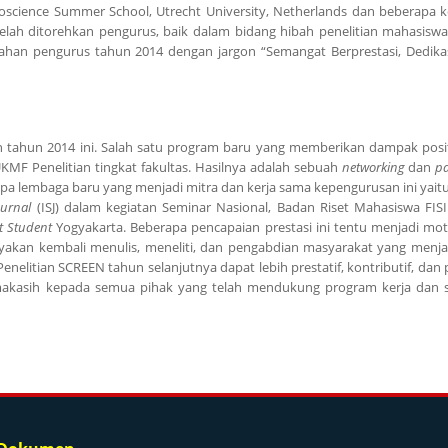
cience Summer School, Utrecht University, Netherlands dan beberapa k
telah ditorehkan pengurus, baik dalam bidang hibah penelitian mahasiswa
ahan pengurus tahun 2014 dengan jargon “Semangat Berprestasi, Dedikas
an tahun 2014 ini. Salah satu program baru yang memberikan dampak posit
MF Penelitian tingkat fakultas. Hasilnya adalah sebuah
networking
dan
pa
a lembaga baru yang menjadi mitra dan kerja sama kepengurusan ini yait
ournal
(ISJ) dalam kegiatan Seminar Nasional, Badan Riset Mahasiswa FISI
nt Student
Yogyakarta. Beberapa pencapaian prestasi ini tentu menjadi moti
an kembali menulis, meneliti, dan pengabdian masyarakat yang menja
litian SCREEN tahun selanjutnya dapat lebih prestatif, kontributif, dan p
akasih kepada semua pihak yang telah mendukung program kerja dan