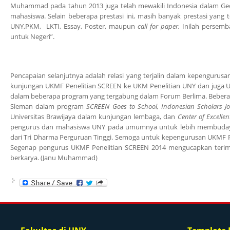
Muhammad pada tahun 2013 juga telah mewakili Indonesia dalam Geos
mahasiswa. Selain beberapa prestasi ini, masih banyak prestasi yang 
UNY,PKM, LKTI, Essay, Poster, maupun
call for paper.
Inilah persemb
untuk Negeri”.
Pencapaian selanjutnya adalah relasi yang terjalin dalam kepengurus
kunjungan UKMF Penelitian SCREEN ke UKM Penelitian UNY dan juga UK
dalam beberapa program yang tergabung dalam Forum Berlima. Beberap
Sleman dalam program
SCREEN Goes to School, Indonesian Scholars J
Universitas Brawijaya dalam kunjungan lembaga, dan
Center of Excelle
pengurus dan mahasiswa UNY pada umumnya untuk lebih membudayak
dari Tri Dharma Perguruan Tinggi. Semoga untuk kepengurusan UKMF Pene
Segenap pengurus UKMF Penelitian SCREEN 2014 mengucapkan terim
berkarya. (Janu Muhammad)