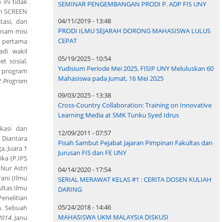
 ini tidak
SEMINAR PENGEMBANGAN PRODI P. ADP FIS UNY
an SCREEN
04/11/2019 - 13:48
tasi, dan
PRODI ILMU SEJARAH DORONG MAHASISWA LULUS
eenam misi
CEPAT
n pertama
adi wakil
05/19/2025 - 10:54
t sosial.
Yudisium Periode Mei 2025, FISIP UNY Meluluskan 60
 program
Mahasiswa pada Jumat, 16 Mei 2025
t Program
09/03/2025 - 13:38
Cross-Country Collaboration: Training on Innovative
Learning Media at SMK Tunku Syed Idrus
kasi dan
12/09/2011 - 07:57
 Diantara
Pisah Sambut Pejabat Jajaran Pimpinan Fakultas dan
a, Juara 1
Jurusan FIS dan FE UNY
ka (P.IPS
Nur Astri
04/14/2020 - 17:54
ani (Ilmu
SERIAL MERAWAT KELAS #1 : CERITA DOSEN KULIAH
ltas Ilmu
DARING
enelitian
05/24/2018 - 14:46
n. Sebuah
MAHASISWA UKM MALAYSIA DISKUSI
2014
. Janu