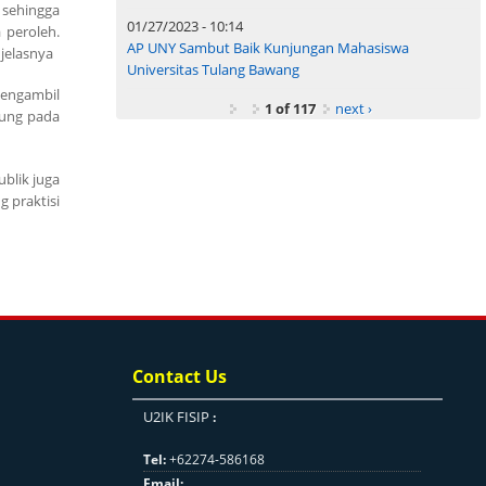
 sehingga
01/27/2023 - 10:14
 peroleh.
AP UNY Sambut Baik Kunjungan Mahasiswa
jelasnya
Universitas Tulang Bawang
mengambil
1 of 117
next ›
sung pada
ublik juga
 praktisi
Contact Us
U2IK FISIP
:
Tel:
+62274-586168
Email: