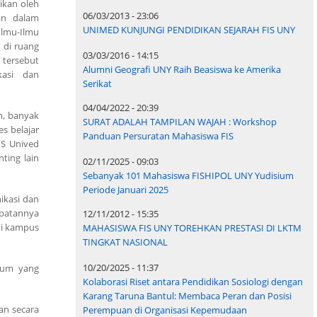
ikan oleh
06/03/2013 - 23:06
an dalam
UNIMED KUNJUNGI PENDIDIKAN SEJARAH FIS UNY
Ilmu-Ilmu
 di ruang
03/03/2016 - 14:15
 tersebut
Alumni Geografi UNY Raih Beasiswa ke Amerika
kasi dan
Serikat
04/04/2022 - 20:39
n, banyak
SURAT ADALAH TAMPILAN WAJAH : Workshop
s belajar
Panduan Persuratan Mahasiswa FIS
IS Unived
nting lain
02/11/2025 - 09:03
Sebanyak 101 Mahasiswa FISHIPOL UNY Yudisium
Periode Januari 2025
ikasi dan
mpatannya
12/11/2012 - 15:35
di kampus
MAHASISWA FIS UNY TOREHKAN PRESTASI DI LKTM
TINGKAT NASIONAL
10/20/2025 - 11:37
rum yang
Kolaborasi Riset antara Pendidikan Sosiologi dengan
Karang Taruna Bantul: Membaca Peran dan Posisi
an secara
Perempuan di Organisasi Kepemudaan