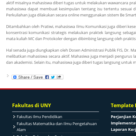
aktif misalnya mahasiswa diberi tugas untuk melakukan wawancara pra
mahasiswa dapat membuat kesimpulan tentang isu tertentu sesuai d
Perkuliahan juga dilakukan secara online menggunakan sistem Be Smart 
Ditambahkan oleh Pratiwi, mahasiswa Ilmu Komunikasi juga diberi k
konsentrasi komunikasi strategis melakukan praktek langsung sebagai
mata kuliah MC dan Protokoler dengan dibimbing langsung oleh praktisi
Hal senada juga diungkapkan oleh Dosen Administrasi Publik FIS, Dr. Ma
melibatkan mahasiswa secara aktif. Mahasiwa juga menjadi pengurus l
dan akademisi. Selain itu, mahasiswa juga diberi tugas langsung untuk m
Fakultas di UNY
Template
Fakultas Ilmu Pendidikan
Perjanjian K
Implementat
Fakultas Matematika dan Ilmu Pengetahuan
Laporan Ker
Alam