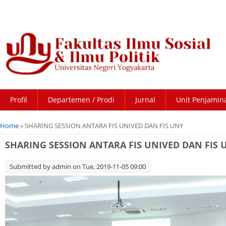
Profil
Departemen / Prodi
Jurnal
Unit Penjamin
You are here
Home
» SHARING SESSION ANTARA FIS UNIVED DAN FIS UNY
SHARING SESSION ANTARA FIS UNIVED DAN FIS 
Submitted by
admin
on Tue, 2019-11-05 09:00