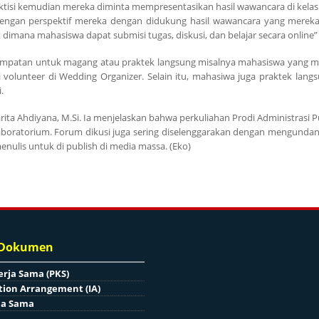
ktisi kemudian mereka diminta mempresentasikan hasil wawancara di kelas
engan perspektif mereka dengan didukung hasil wawancara yang mereka
dimana mahasiswa dapat submisi tugas, diskusi, dan belajar secara online” 
esempatan untuk magang atau praktek langsung misalnya mahasiswa yang 
 volunteer di Wedding Organizer. Selain itu, mahasiwa juga praktek lang
.
rita Ahdiyana, M.Si. Ia menjelaskan bahwa perkuliahan Prodi Administrasi P
aboratorium. Forum dikusi juga sering diselenggarakan dengan mengundang
enulis untuk di publish di media massa. (Eko)
 Dokumen
erja Sama (PKS)
ion Arrangement (IA)
ja Sama