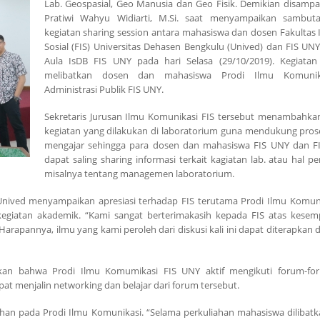
Lab. Geospasial, Geo Manusia dan Geo Fisik. Demikian disampa
Pratiwi Wahyu Widiarti, M.Si. saat menyampaikan sambut
kegiatan sharing session antara mahasiswa dan dosen Fakultas 
Sosial (FIS) Universitas Dehasen Bengkulu (Unived) dan FIS UNY
Aula IsDB FIS UNY pada hari Selasa (29/10/2019). Kegiatan
melibatkan dosen dan mahasiswa Prodi Ilmu Komuni
Administrasi Publik FIS UNY.
Sekretaris Jurusan Ilmu Komunikasi FIS tersebut menambahka
kegiatan yang dilakukan di laboratorium guna mendukung prose
mengajar sehingga para dosen dan mahasiswa FIS UNY dan F
dapat saling sharing informasi terkait kagiatan lab. atau hal pe
misalnya tentang managemen laboratorium.
 Unived menyampaikan apresiasi terhadap FIS terutama Prodi Ilmu Komun
 kegiatan akademik. “Kami sangat berterimakasih kepada FIS atas kese
arapannya, ilmu yang kami peroleh dari diskusi kali ini dapat diterapkan 
kan bahwa Prodi Ilmu Komumikasi FIS UNY aktif mengikuti forum-fo
at menjalin networking dan belajar dari forum tersebut.
an pada Prodi Ilmu Komunikasi. “Selama perkuliahan mahasiswa dilibatk