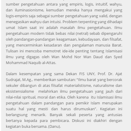
sumber pengetahuan antara yang empiris, logis, intuitif, wahyu,
dan iluminasionisme, kemudian mereka hanya mengakui yang
logis-empiris saja sebagai sumber pengetahuan yang valid, dengan
menegasikan wahyu dan intuisi. Problem terpenting yang dihadapi
umat Islam saat ini adalah masalah ilmu pengetahuan. Ilmu
pengetahuan modern tidak bebas nilai (netral) sebab dipengaruhi
oleh pandangan-pandangan keagamaan, kebudayaan, dan filsafat,
yang mencerminkan kesadaran dan pengalaman manusia Barat.
Tulisan ini mencoba memotret ide-ide penting tentang Islamisasi
ilmu yang digagas oleh Wan Mohd Nor Wan Daud dan Syed
Mohammad Naquib al-Attas.
Dalam kesempatan yang sama Dekan FIS UNY, Prof. Dr. Ajat
Sudrajat, M.Ag., memberikan sambutan: “Ilmu barat yang bercorak
sekuler dibangun di atas filsafat materialistisme, naturalisme dan
eksistensialisme melahirkan ilmu pengetahuan yang jauh dari
nilai-nilai spritual, moral dan etika. Oleh karena itu Islamisasi ilmu
pengetahuan dalam pandangan para pemikir Islam merupakan
suatu hal yang mesti dan harus dirumuskan”. Kegiatan ini
berlangsung menarik. Banyak sekali peserta yang antusias
bertanya kepada para pembicara. Diskusi ini diakhiri dengan
kegiatan buka bersama. (Danu).