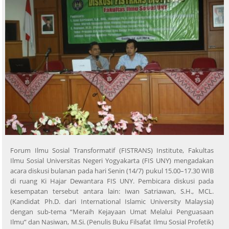
Forum Ilmu Sosial Transformatif (FISTRANS) Institute, Fakultas
Ilmu Sosial Universitas Negeri Yogyakarta (FIS UNY) mengadakan
acara diskusi bulanan pada hari Senin (14/7) pukul 15.00–17.30 WIB
di ruang Ki Hajar Dewantara FIS UNY. Pembicara diskusi pada
kesempatan tersebut antara lain: Iwan Satriawan, S.H., MCL.
(Kandidat Ph.D. dari International Islamic University Malaysia)
dengan sub-tema “Meraih Kejayaan Umat Melalui Penguasaan
Ilmu” dan Nasiwan, M.Si. (Penulis Buku Filsafat Ilmu Sosial Profetik)