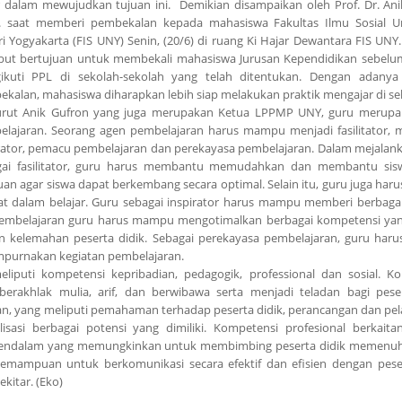
 dalam mewujudkan tujuan ini. Demikian disampaikan oleh Prof. Dr. Ani
. saat memberi pembekalan kepada mahasiswa Fakultas Ilmu Sosial Un
i Yogyakarta (FIS UNY) Senin, (20/6) di ruang Ki Hajar Dewantara FIS UNY.
ebut bertujuan untuk membekali mahasiswa Jurusan Kependidikan sebel
ikuti PPL di sekolah-sekolah yang telah ditentukan. Dengan adanya
kalan, mahasiswa diharapkan lebih siap melakukan praktik mengajar di se
rut Anik Gufron yang juga merupakan Ketua LPPMP UNY, guru merupa
lajaran. Seorang agen pembelajaran harus mampu menjadi fasilitator, m
rator, pemacu pembelajaran dan perekayasa pembelajaran. Dalam mejalank
gai fasilitator, guru harus membantu memudahkan dan membantu sis
an agar siswa dapat berkembang secara optimal. Selain itu, guru juga haru
at dalam belajar. Guru sebagai inspirator harus mampu memberi berbagai 
embelajaran guru harus mampu mengotimalkan berbagai kompetensi yang
an kelemahan peserta didik. Sebagai perekayasa pembelajaran, guru ha
purnakan kegiatan pembelajaran.
iputi kompetensi kepribadian, pedagogik, professional dan sosial. K
berakhlak mulia, arif, dan berwibawa serta menjadi teladan bagi peser
 yang meliputi pemahaman terhadap peserta didik, perancangan dan pe
asi berbagai potensi yang dimiliki. Kompetensi profesional berkait
mendalam yang memungkinkan untuk membimbing peserta didik memenuh
kemampuan untuk berkomunikasi secara efektif dan efisien dengan peser
kitar. (Eko)