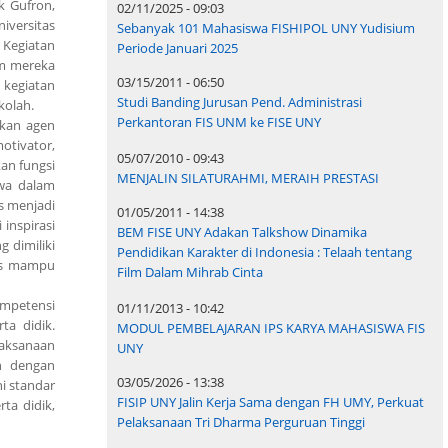
k Gufron,
02/11/2025 - 09:03
iversitas
Sebanyak 101 Mahasiswa FISHIPOL UNY Yudisium
 Kegiatan
Periode Januari 2025
um mereka
03/15/2011 - 06:50
 kegiatan
Studi Banding Jurusan Pend. Administrasi
kolah.
Perkantoran FIS UNM ke FISE UNY
kan agen
otivator,
05/07/2010 - 09:43
an fungsi
MENJALIN SILATURAHMI, MERAIH PRESTASI
wa dalam
s menjadi
01/05/2011 - 14:38
inspirasi
BEM FISE UNY Adakan Talkshow Dinamika
 dimiliki
Pendidikan Karakter di Indonesia : Telaah tentang
rus mampu
Film Dalam Mihrab Cinta
ompetensi
01/11/2013 - 10:42
ta didik.
MODUL PEMBELAJARAN IPS KARYA MAHASISWA FIS
laksanaan
UNY
an dengan
03/05/2026 - 13:38
i standar
FISIP UNY Jalin Kerja Sama dengan FH UMY, Perkuat
ta didik,
Pelaksanaan Tri Dharma Perguruan Tinggi