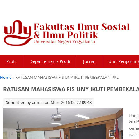
Profil
Departemen / Prodi
Jurnal
Unit Penjamin
You are here
Home
» RATUSAN MAHASISWA FIS UNY IKUTI PEMBEKALAN PPL
RATUSAN MAHASISWA FIS UNY IKUTI PEMBEKAL
Submitted by
admin
on Mon, 2016-06-27 09:48
Unda
kuali
kema
nasi