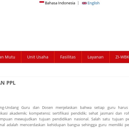
Bahasa Indonesia
English
an Mutu
Unit Usaha
Fasilitas
Layanan
ZI-WB
AN PPL
ng-Undang Guru dan Dosen menjelaskan bahwa setiap guru harus 
fikasi akademik; kompetensi; sertifikasi pendidik; sehat jasmani dan ro
mpuan mewujudkan tujuan pendidikan nasional. Salah satu tujuan pe
onal adalah mencerdaskan kehidupan bangsa sehingga guru memiliki p