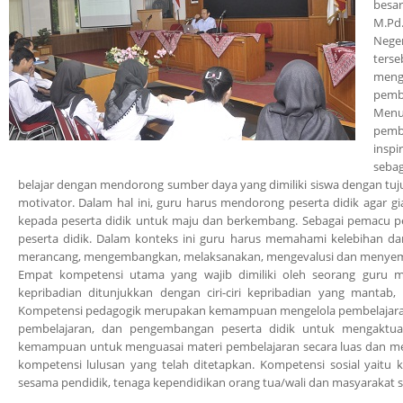
besar
M.Pd
Neger
ters
meng
pembe
Menu
pembe
inspi
seba
belajar dengan mendorong sumber daya yang dimiliki siswa dengan tuju
motivator. Dalam hal ini, guru harus mendorong peserta didik agar gi
kepada peserta didik untuk maju dan berkembang. Sebagai pemacu p
peserta didik. Dalam konteks ini guru harus memahami kelebihan d
merancang, mengembangkan, melaksanakan, mengevalusi dan menyem
Empat kompetensi utama yang wajib dimiliki oleh seorang guru mel
kepribadian ditunjukkan dengan ciri-ciri kepribadian yang mantab, 
Kompetensi pedagogik merupakan kemampuan mengelola pembelajaran,
pembelajaran, dan pengembangan peserta didik untuk mengaktualis
kemampuan untuk menguasai materi pembelajaran secara luas dan 
kompetensi lulusan yang telah ditetapkan. Kompetensi sosial yaitu 
sesama pendidik, tenaga kependidikan orang tua/wali dan masyarakat se