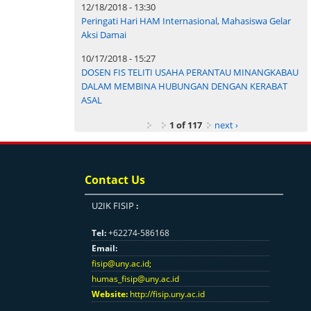
12/18/2018 - 13:30
Peringati Hari HAM Internasional, Mahasiswa Gelar
Aksi Damai
10/17/2018 - 15:27
DOSEN FIS TELITI USAHA PERANTAU MINANGKABAU
DALAM MEMBINA HUBUNGAN DENGAN KERABAT
ASAL
1 of 117
next ›
Contact Us
U2IK FISIP
:
Tel:
+62274-586168
Email:
fisip@uny.ac.id
;
humas_fisip@uny.ac.id
Website:
http://fisip.uny.ac.id