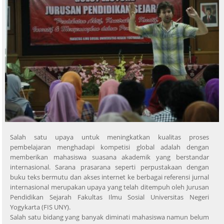
Salah satu upaya untuk meningkatkan kualitas proses
pembelajaran menghadapi kompetisi global adalah dengan
memberikan mahasiswa suasana akademik yang berstandar
internasional. Sarana prasarana seperti perpustakaan dengan
buku teks bermutu dan akses internet ke berbagai referensi jurnal
internasional merupakan upaya yang telah ditempuh oleh Jurusan
Pendidikan Sejarah Fakultas Ilmu Sosial Universitas Negeri
Yogykarta (FIS UNY).
Salah satu bidang yang banyak diminati mahasiswa namun belum