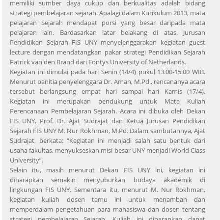
memiliki sumber daya cukup dan berkualitas adalah bidang
strategi pembelajaran sejarah. Apalagi dalam Kurikulum 2013, mata
pelajaran Sejarah mendapat porsi yang besar daripada mata
pelajaran lain. Bardasarkan latar belakang di atas, Jurusan
Pendidikan Sejarah FIS UNY menyelenggarakan kegiatan guest
lecture dengan mendatangkan pakar strategi Pendidikan Sejarah
Patrick van den Brand dari Fontys University of Netherlands.
Kegiatan ini dimulai pada hari Senin (14/4) pukul 13.00-15.00 WIB.
Menurut panitia penyelenggara Dr. Aman, M.Pd., rencananya acara
tersebut berlangsung empat hari sampai hari Kamis (17/4).
Kegiatan ini merupakan pendukung untuk Mata Kuliah
Perencanaan Pembelajaran Sejarah. Acara ini dibuka oleh Dekan
FIS UNY, Prof. Dr. Ajat Sudrajat dan Ketua Jurusan Pendidikan
Sejarah FIS UNY M. Nur Rokhman, M.Pd. Dalam sambutannya, Ajat
Sudrajat, berkata: “Kegiatan ini menjadi salah satu bentuk dari
usaha fakultas, menyukseskan misi besar UNY menjadi World Class
University”.
Selain itu, masih menurut Dekan FIS UNY ini, kegiatan ini
diharapkan semakin menyuburkan budaya akademik di
lingkungan FIS UNY. Sementara itu, menurut M. Nur Rokhman,
kegiatan kuliah dosen tamu ini untuk menambah dan
memperdalam pengetahuan para mahasiswa dan dosen tentang
strategi pembelajaran Sejarah. Kuliah ini diharapkan dapat