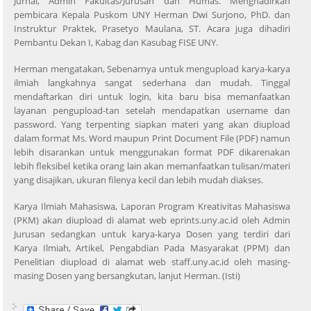
Jurnal, Admin Fakultas/Jurusan dan Humas. Menghadirkan
pembicara Kepala Puskom UNY Herman Dwi Surjono, PhD. dan
Instruktur Praktek, Prasetyo Maulana, ST. Acara juga dihadiri
Pembantu Dekan I, Kabag dan Kasubag FISE UNY.
Herman mengatakan, Sebenarnya untuk mengupload karya-karya
ilmiah langkahnya sangat sederhana dan mudah. Tinggal
mendaftarkan diri untuk login, kita baru bisa memanfaatkan
layanan pengupload-tan setelah mendapatkan username dan
password. Yang terpenting siapkan materi yang akan diupload
dalam format Ms. Word maupun Print Document File (PDF) namun
lebih disarankan untuk menggunakan format PDF dikarenakan
lebih fleksibel ketika orang lain akan memanfaatkan tulisan/materi
yang disajikan, ukuran filenya kecil dan lebih mudah diakses.
Karya Ilmiah Mahasiswa, Laporan Program Kreativitas Mahasiswa
(PKM) akan diupload di alamat web eprints.uny.ac.id oleh Admin
Jurusan sedangkan untuk karya-karya Dosen yang terdiri dari
Karya Ilmiah, Artikel, Pengabdian Pada Masyarakat (PPM) dan
Penelitian diupload di alamat web staff.uny.ac.id oleh masing-
masing Dosen yang bersangkutan, lanjut Herman. (Isti)