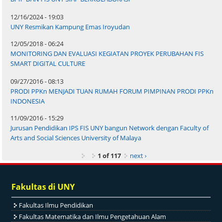
12/16/2024 - 19:03
UNY Resmikan Kampung Emas Iroyudan
12/05/2018 - 06:24
MONITORING DAN EVALUASI KEGIATAN PROYEK PERUBAHAN FIS
SMART DIGITAL CULTURE
09/27/2016 - 08:13
PRODI PPKn MENJADI TUAN RUMAH FORUM PIMPINAN PRODI PPKn
INDONESIA
11/09/2016 - 15:29
Jurusan Pendidikan IPS FIS UNY bangun Network dengan Faculty of
Arts and Social Sciences University of Malaya
1 of 117
next ›
Fakultas di UNY
Fakultas Ilmu Pendidikan
Fakultas Matematika dan Ilmu Pengetahuan Alam