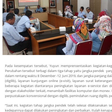
Pada kesempatan tersebut, Yuyun memprensentasikan kegiatan-keg
Perubahan tersebut terbagi dalam tiga tahap yaitu jangka pendek ya
dalam rentang waktu 8 Desember -12 Juni 2019, dan jangka panjang dala
(digilib), layanan kunjungan online (e-visit), layanan surat ketera
beberapa kegiatan diantaranya peningkatan layanan e-service dan digi
dengan stakeholder terkait, menambah fasilitas komputer dan monev.
perpustakaan konvensional dengan digilib, pemindahan ruang digilib, 
“Saat ini, kegiatan tahap jangka pendek telah selesai dilaksanakan 
kedepannya dapat dilakukan peningkatan dan perbaikan. Itulah kenapa 