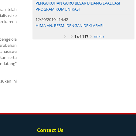
PENGUKUHAN GURU BESAR BIDANG EVALUASI
PROGRAM KOMUNIKASI
han telah
alisasi ke
12/20/2010 - 14:42
an karena
HIMA AN, RESMI DENGAN DEKLARASI
1 of 117
next ›
pengelola
perubahan
ahasiswa
kan serta
endatang”
sukan ini
Contact Us