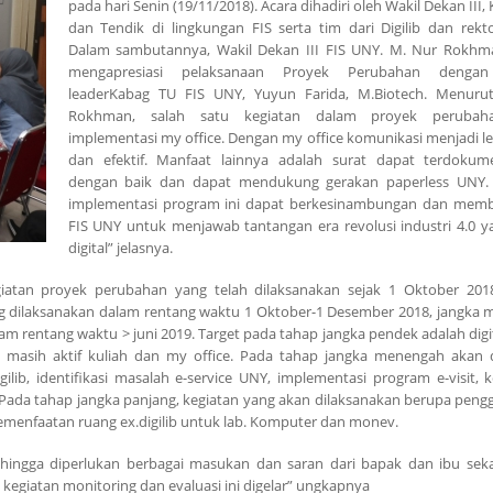
pada hari Senin (19/11/2018). Acara dihadiri oleh Wakil Dekan III,
dan Tendik di lingkungan FIS serta tim dari Digilib dan rekt
Dalam sambutannya, Wakil Dekan III FIS UNY. M. Nur Rokhm
mengapresiasi pelaksanaan Proyek Perubahan dengan
leaderKabag TU FIS UNY, Yuyun Farida, M.Biotech. Menuru
Rokhman, salah satu kegiatan dalam proyek perubah
implementasi my office. Dengan my office komunikasi menjadi le
dan efektif. Manfaat lainnya adalah surat dapat terdokum
dengan baik dan dapat mendukung gerakan paperless UNY.
implementasi program ini dapat berkesinambungan dan mem
FIS UNY untuk menjawab tantangan era revolusi industri 4.0 y
digital” jelasnya.
iatan proyek perubahan yang telah dilaksanakan sejak 1 Oktober 201
ng dilaksanakan dalam rentang waktu 1 Oktober-1 Desember 2018, jangka
m rentang waktu > juni 2019. Target pada tahap jangka pendek adalah digit
ngan masih aktif kuliah dan my office. Pada tahap jangka menengah akan 
lib, identifikasi masalah e-service UNY, implementasi program e-visit, k
 Pada tahap jangka panjang, kegiatan yang akan dilaksanakan berupa pen
pemenfaatan ruang ex.digilib untuk lab. Komputer dan monev.
sehingga diperlukan berbagai masukan dan saran dari bapak dan ibu seka
kegiatan monitoring dan evaluasi ini digelar” ungkapnya