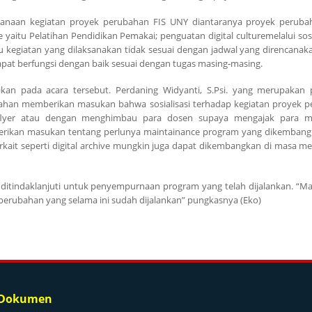
sanaan kegiatan proyek perubahan FIS UNY diantaranya proyek peruba
yaitu Pelatihan Pendidikan Pemakai; penguatan digital culturemelalui sosi
tu kegiatan yang dilaksanakan tidak sesuai dengan jadwal yang direncanak
dapat berfungsi dengan baik sesuai dengan tugas masing-masing.
an pada acara tersebut. Perdaning Widyanti, S.Psi. yang merupakan 
ubahan memberikan masukan bahwa sosialisasi terhadap kegiatan proyek 
n flyer atau dengan menghimbau para dosen supaya mengajak para m
berikan masukan tentang perlunya maintainance program yang dikembang
ait seperti digital archive mungkin juga dapat dikembangkan di masa m
itindaklanjuti untuk penyempurnaan program yang telah dijalankan. “Ma
erubahan yang selama ini sudah dijalankan” pungkasnya (Eko)
 Dokumen