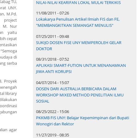
 Kabag TU,
NILAI-NILAI KEARIFAN LOKAL MULAI TERKIKIS
orat UNY.
11/08/2011 - 07:26
an, M.Pd.
Lokakarya Penulisan Artikel Ilmiah FIS dan FE,
 project
"MEMBANGKITKAN SEMANGAT MENULIS"
t M. Nur
an yaitu
07/25/2011 - 09:48
bih cepat
SUKIJO DOSEN FISE UNY MEMPEROLEH GELAR
entasikan
DOKTOR
 “Semoga
budaya di
08/31/2018 - 07:52
ang serba
APLIKASI SMART-FUTION UNTUK MENANAMKAN
JIWA ANTI KORUPSI
8. Proyek
04/07/2014 - 15:07
 menengah
DOSEN DARI AUSTRALIA BERBICARA DALAM
al library
WORKSHOP MIXED METHOD PENELITIAN ILMU
dilakukan
SOSIAL
oordinasi
08/25/2022 - 15:06
ggabungan
PKKMB FIS UNY: Belajar Kepemimpinan dari Bupati
Wonogiri dan Rektor
lian agar
11/27/2019 - 08:35