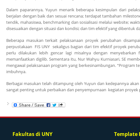
Dalam paparannya, Yuyun menarik beberapa kesimpulan dari pelak
berjalan dengan baik dan sesuai rencana; terdapat tambahan milestone 
tendik, mahasiswa, benchmarking dan sosialisasi melalui website; wak
disesuaikan dengan situasi dan kondisi; dan tim efektif yang dibentuk 
Beberapa masukan terkait pelaksanaan proyek perubahan disampaik
perpustakaan FIS UNY sekaligus bagian dari tim efektif proyek per
perlu dilakukan lebih gencar lagi misalnya dengan menyebarka
memanfaatkan digilib. Sementara itu, Nur Wahyu Kurniasari, SE mem
mengawal pelaksanaan program yang berkesinambungan. “Program terk
imbuhnya.
Berbagai masukan telah ditampung oleh Yuyun dan kedepannya akan d
sangat penting untuk perbaikan dan penyempurnaan kegiatan proyek p
Fakultas di UNY
Template