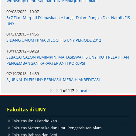
Workshop: Penulisan dan Tata Kelola Jurnal Ilmiah
09/08/2022 - 10:07
5+7 Ekor Merpati Dilepaskan ke Langit Dalam Rangka Dies Natalis FIS
UNY
01/31/2013 - 14:56
SIDANG UMUM HIMA DILOGI FIS UNY PERIODE 2012
10/11/2012 - 09:28
SEBAGAI CALON PEMIMPIN, MAHASISWA FIS UNY IKUTI PELATIHAN
PENGEMBANGAN KARAKTER ANTI KORUPSI
07/19/2018 - 14:39
3 JURNAL DI FIS UNY BERHASIL MERAIH AKREDITASI
1 of 117
next ›
Fakultas di UNY
Fakultas Ilmu Pendidikan
Fakultas Matematika dan Ilmu Pengetahuan Alam
Fakultas Bahasa dan Seni