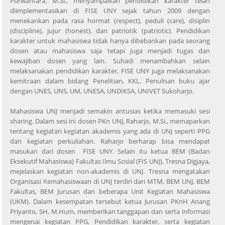
Purwantara, M.Si., menyampaikan pendidikan karakter telah
diimplementasikan di FISE UNY sejak tahun 2009 dengan
menekankan pada rasa hormat (respect), peduli (care), disiplin
(discipline), jujur (honest), dan patriotik (patriotic). Pendidikan
karakter untuk mahasiswa tidak hanya dibebankan pada seorang
dosen atau mahasiswa saja tetapi juga menjadi tugas dan
kewajiban dosen yang lain. Suhadi menambahkan selain
melaksanakan pendidikan karakter, FISE UNY juga melaksanakan
kemitraan dalam bidang Penelitian, KKL, Penulisan buku ajar
dengan UNES, UNS, UM, UNESA, UNDIKSA, UNIVET Sukoharjo.
Mahasiswa UNJ menjadi semakin antusias ketika memasuki sesi
sharing. Dalam sesi ini dosen PKn UNJ, Raharjo, M.Si., memaparkan
tentang kegiatan kegiatan akademis yang ada di UNJ seperti PPG
dan kegiatan perkuliahan. Raharjo berharap bisa mendapat
masukan dari dosen FISE UNY. Selain itu ketua BEM (Badan
Eksekutif Mahasiswa) Fakultas Ilmu Sosial (FIS UNJ), Tresna Digjaya,
mejelaskan kegiatan non-akademis di UNJ. Tresna mengatakan
Organisasi Kemahasiswaan di UNJ terdiri dari MTM, BEM UNJ, BEM
Fakultas, BEM Jurusan dan beberapa Unit Kegiatan Mahasiswa
(UKM). Dalam kesempatan tersebut ketua Jurusan PKnH Anang
Priyanto, SH, M.Hum, memberikan tanggapan dan serta informasi
mengenai kegiatan PPG, Pendidikan karakter, serta kegiatan