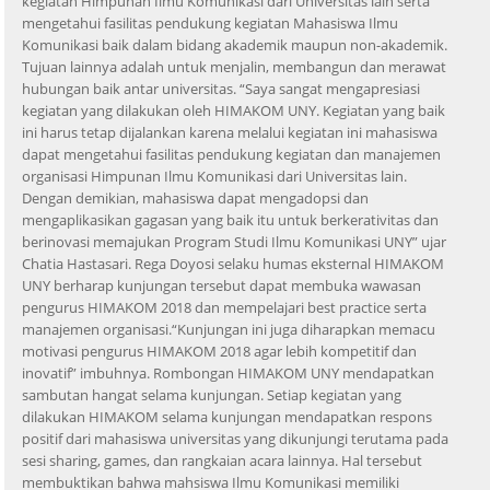
kegiatan Himpunan Ilmu Komunikasi dari Universitas lain serta
mengetahui fasilitas pendukung kegiatan Mahasiswa Ilmu
Komunikasi baik dalam bidang akademik maupun non-akademik.
Tujuan lainnya adalah untuk menjalin, membangun dan merawat
hubungan baik antar universitas. “Saya sangat mengapresiasi
kegiatan yang dilakukan oleh HIMAKOM UNY. Kegiatan yang baik
ini harus tetap dijalankan karena melalui kegiatan ini mahasiswa
dapat mengetahui fasilitas pendukung kegiatan dan manajemen
organisasi Himpunan Ilmu Komunikasi dari Universitas lain.
Dengan demikian, mahasiswa dapat mengadopsi dan
mengaplikasikan gagasan yang baik itu untuk berkerativitas dan
berinovasi memajukan Program Studi Ilmu Komunikasi UNY” ujar
Chatia Hastasari. Rega Doyosi selaku humas eksternal HIMAKOM
UNY berharap kunjungan tersebut dapat membuka wawasan
pengurus HIMAKOM 2018 dan mempelajari best practice serta
manajemen organisasi.“Kunjungan ini juga diharapkan memacu
motivasi pengurus HIMAKOM 2018 agar lebih kompetitif dan
inovatif” imbuhnya. Rombongan HIMAKOM UNY mendapatkan
sambutan hangat selama kunjungan. Setiap kegiatan yang
dilakukan HIMAKOM selama kunjungan mendapatkan respons
positif dari mahasiswa universitas yang dikunjungi terutama pada
sesi sharing, games, dan rangkaian acara lainnya. Hal tersebut
membuktikan bahwa mahsiswa Ilmu Komunikasi memiliki