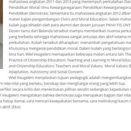
mahasiswa angkatan 2011 dan 2013 yang menempuh perkuliahan Das
Pendidikan Moral; Ilmu Kewarganegaraan; Pendidikan Kewarganegara
Pendidikan Demokrasi. Sementara itu mahasiswa angkatan 2012 diber
materi kajian pengembangan Civics and Moral Education. Selain maha
kuliah juga dihadiri oleh para alumni dan dosen jurusan PKnH FIS UNY
Dosen tamu dari Belanda tersebut mampu memberikan nuansa perku
yang berbeda sehingga mahasiswa sangat antusias dan aktif selama m
perkuliahan. Kuliah tersebut diharapkan menambah pengetahuan m
khususnya mengenai pendidikan moral. Dalam kuliah yang berlangsu
lima hari, Wiel Veugelers memaparkan beberapa materi antara lain Th
Practice of Citizenship Education; Teaching and Learning in Moral Educ
and Citizenship Education; Teachers and Moral Values; Moral Values: 
Adaptation, Autonomy and Social Concern.
Wiel Veugelers menjelaskan tujuan pedagogik adalah mengembangkan
i nilai-nilai yang berlaku, bersikap dan menghargai orang yang lebih tua.
erfikir secara kritis dan menentukan pilihan sendiri sedangkan kepedulian s
el Veugelers mengatakan bahwa demokrasi juga merupakan bagian dari nilai-
 hidup damai, cara mencari kesepakatan bersama, cara melindungi kaum m
aktif. (Eko)