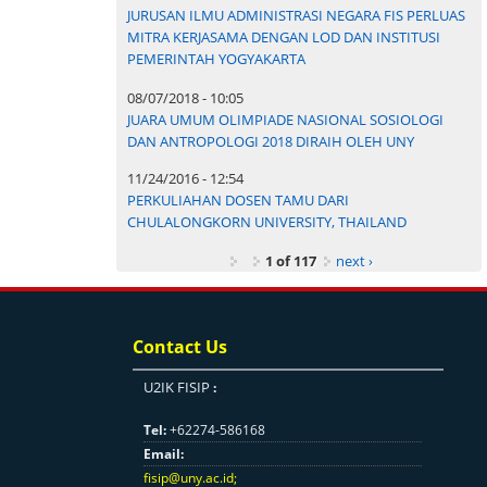
JURUSAN ILMU ADMINISTRASI NEGARA FIS PERLUAS
MITRA KERJASAMA DENGAN LOD DAN INSTITUSI
PEMERINTAH YOGYAKARTA
08/07/2018 - 10:05
JUARA UMUM OLIMPIADE NASIONAL SOSIOLOGI
DAN ANTROPOLOGI 2018 DIRAIH OLEH UNY
11/24/2016 - 12:54
PERKULIAHAN DOSEN TAMU DARI
CHULALONGKORN UNIVERSITY, THAILAND
1 of 117
next ›
Contact Us
U2IK FISIP
:
Tel:
+62274-586168
Email:
fisip@uny.ac.id
;