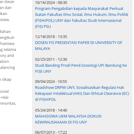
ar-dasar
10/16/2024 - 08:30
an dan
Program Pengabdian kepada Masyarakat Perkuat
ikan
Ikatan Fakultas Ilmu Sosial, Ilmu Hukum, Ilmu Politik
siswa,
(FISHIPOL) UNY dan Fakultas Studi Internasional
.
(FIS) PSU
liahan
12/18/2018 - 13:35
engikuti
DOSEN FIS PRESENTASI PAPER DI UNIVERSITY OF
ahasiswa
MALAYA
ng selama
eory and
02/25/2011 - 12:30
ation
Studi Banding Prodi Pend.Sosiologi UPI Bandung Ke
Balancing
FISE UNY
 sikap
09/04/2024 - 10:55
Roadshow DRPM UNY, Sosialisasikan Regulasi Hak
osial
Kekayaan Intelektual (HKI) Dan Ethical Clearance (EC)
nilai
di FISHIPOL
inoritas,
05/24/2018 - 14:46
MAHASISWA UKM MALAYSIA DISKUSI
KEWIRAUSAHAAN DI FIS UNY
06/07/2013 - 17:22