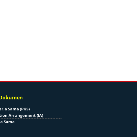
 Dokumen
erja Sama (PKS)
ion Arrangement (IA)
ja Sama