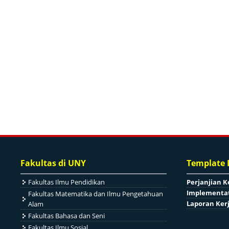
Fakultas di UNY
Template
Fakultas Ilmu Pendidikan
Perjanjian K
Implementat
Fakultas Matematika dan Ilmu Pengetahuan
Laporan Ker
Alam
Fakultas Bahasa dan Seni
Fakultas Ilmu Sosial