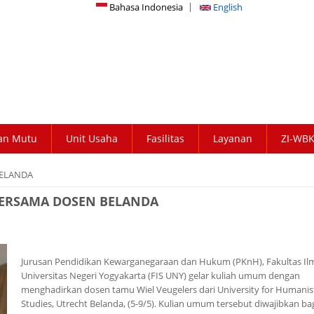
Bahasa Indonesia
English
an Mutu
Unit Usaha
Fasilitas
Layanan
ZI-WB
BELANDA
BERSAMA DOSEN BELANDA
Jurusan Pendidikan Kewarganegaraan dan Hukum (PKnH), Fakultas Ilm
Universitas Negeri Yogyakarta (FIS UNY) gelar kuliah umum dengan
menghadirkan dosen tamu Wiel Veugelers dari University for Humanis
Studies, Utrecht Belanda, (5-9/5). Kulian umum tersebut diwajibkan ba