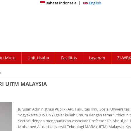
Bahasa Indonesia
English
an Mutu
Unit Usaha
Fasilitas
Layanan
ZI-WB
A
RI UITM MALAYSIA
Jurusan Administrasi Publik (AP), Fakultas Ilmu Sosial Universitas
Yogyakarta (FIS UNY) gelar kuliah umum dengan tema “Ethics in t
Sector” dengan menghadirkan Associate Professor Dr. Abdul Jalil 
Mohamed Ali dari Universiti Teknologi MARA (UiTM) Malaysia. Ke