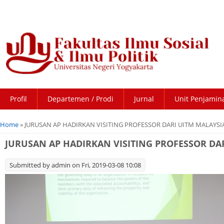
Profil
Departemen / Prodi
Jurnal
Unit Penjamin
You are here
Home
» JURUSAN AP HADIRKAN VISITING PROFESSOR DARI UITM MALAYSI
JURUSAN AP HADIRKAN VISITING PROFESSOR DA
Submitted by
admin
on Fri, 2019-03-08 10:08