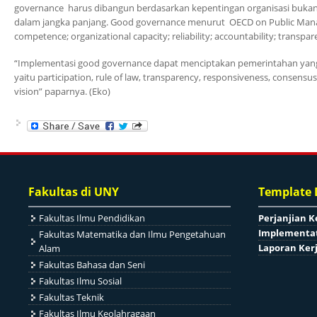
governance harus dibangun berdasarkan kepentingan organisasi bukan 
dalam jangka panjang. Good governance menurut OECD on Public Man
competence; organizational capacity; reliability; accountability; transp
“Implementasi good governance dapat menciptakan pemerintahan yang e
yaitu participation, rule of law, transparency, responsiveness, consensus 
vision” paparnya. (Eko)
Fakultas di UNY
Template
Fakultas Ilmu Pendidikan
Perjanjian K
Implementat
Fakultas Matematika dan Ilmu Pengetahuan
Laporan Ker
Alam
Fakultas Bahasa dan Seni
Fakultas Ilmu Sosial
Fakultas Teknik
Fakultas Ilmu Keolahragaan