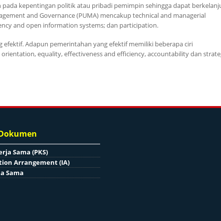
pada kepentingan politik atau pribadi pemimpin sehingga dapat berkelanj
agement and Governance (PUMA) mencakup technical and managerial
arency and open information systems; dan participation.
fektif. Adapun pemerintahan yang efektif memiliki beberapa ciri
orientation, equality, effectiveness and efficiency, accountability dan strate
 Dokumen
erja Sama (PKS)
ion Arrangement (IA)
ja Sama