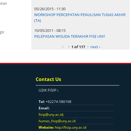
utan
05/26/2015 - 11:30
WORKSHOP PERCEPATAN PENULISAN TUGAS AKHIR
(TA)
10/05/2011 - 08:15
gic
PELEPASAN WISUDA TERAKHIR FISE UNY
1 of 117
next ›
Contact Us
U2IK FISIP
:
Tel:
+62274-586168
Email:
fisip@uny.ac.id
;
humas_fisip@uny.ac.id
Website:
http://fisip.uny.ac.id