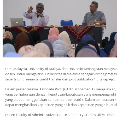
UPSI Malaysia, University of Malaya, dan Universiti Kebangsaan Malaysia
dosen untuk mengajar di Universitas di Malaysia sebagai visiting profes
seperti joint research, credit transfer dan joint publication” ungkap Ajat
Dalam presentasinya, Associate Prof. Jalil Bin Mohamed Ali menjelaskan
yang berhubungan dengan keputusan-keputusan yang mempengaruhi ke
yang dibuat menggunakan sumber-sumber publik. Dalam pembuatan ke
dapat menghasilkan keputusan yang baik dan keputusan yang dibuat a
Dosen Faculty of Administrative Science and Policy Studies UiTM ter