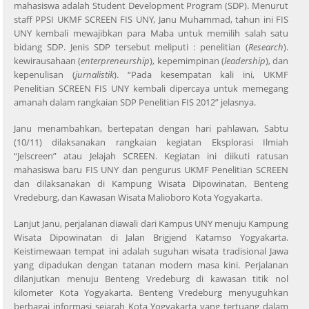
mahasiswa adalah Student Development Program (SDP). Menurut
staff PPSI UKMF SCREEN FIS UNY
,
Janu Muhammad, tahun ini FIS
UNY kembali mewajibkan para Maba untuk memilih salah satu
bidang SDP. Jenis SDP tersebut meliputi : penelitian (
Research
).
kewirausahaan (
enterpreneurship
), kepemimpinan (
leadership
), dan
kepenulisan (
jurnalistik
). “Pada kesempatan kali ini, UKMF
Penelitian SCREEN FIS UNY kembali dipercaya untuk memegang
amanah dalam rangkaian SDP Penelitian FIS 2012” jelasnya.
Janu menambahkan, bertepatan dengan hari pahlawan, Sabtu
(10/11) dilaksanakan rangkaian kegiatan Eksplorasi Ilmiah
“Jelscreen” atau Jelajah SCREEN. Kegiatan ini diikuti ratusan
mahasiswa baru FIS UNY dan pengurus UKMF Penelitian SCREEN
dan dilaksanakan di Kampung Wisata Dipowinatan, Benteng
Vredeburg, dan Kawasan Wisata Malioboro Kota Yogyakarta.
Lanjut Janu, perjalanan diawali dari Kampus UNY menuju Kampung
Wisata Dipowinatan di Jalan Brigjend Katamso Yogyakarta.
Keistimewaan tempat ini adalah suguhan wisata tradisional Jawa
yang dipadukan dengan tatanan modern masa kini. Perjalanan
dilanjutkan menuju Benteng Vredeburg di kawasan titik nol
kilometer Kota Yogyakarta. Benteng Vredeburg menyuguhkan
berbagai informasi sejarah Kota Yogyakarta yang tertuang dalam