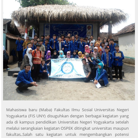
Mahasiswa baru (Maba) Fakultas Ilmu Sosial Universitas Negeri
Yogyakarta (FIS UNY) disuguhkan dengan berbagai kegiatan yang
ada di kampus pendidikan Universitas Negeri Yogyakarta setelah
melalui serangkaian kegiatan OSPEK ditingkat universitas maupun
fakultas,.Salah satu kegiatan untuk mengembangkan potensi