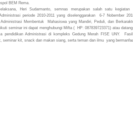
Sospol BEM Rema.
elaksana, Heri Sudarmanto, semnas merupakan salah satu kegiat
 Administrasi periode 2010-2011 yang diselenggarakan 6-7 Nobember 20
Administrasi Membentuk Mahasiswa yang Mandiri, Peduli, dan Berkarakt
kuti seminar ini dapat menghubungi Mifta ( HP: 087839723371) atau datang
ma pendidikan Administrasi di kompleks Gedung Merah FISE UNY. Fasil
kat, seminar kit, snack dan makan siang, serta teman dan ilmu yang bermanfaa