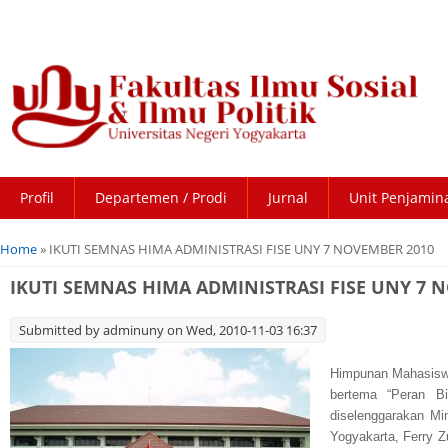
Profil
Departemen / Prodi
Jurnal
Unit Penjamin
You are here
Home
» IKUTI SEMNAS HIMA ADMINISTRASI FISE UNY 7 NOVEMBER 2010
IKUTI SEMNAS HIMA ADMINISTRASI FISE UNY 7 
Submitted by
adminuny
on Wed, 2010-11-03 16:37
Himpunan Mahasisw
bertema “Peran B
diselenggarakan Mi
Yogyakarta, Ferry Z