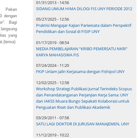
01/31/2013 - 14:56
SIDANG UMUM HIMA DILOGI FIS UNY PERIODE 2012
an Pekan
10 dengan
05/27/2025 - 12:56
er”. Bagi
Praktisi Mengajar Kajian Pariwisata dalam Perspektif
 langsung
Pendidikan dan Sosial di FISIP UNY
itas yang
t.(lensa)
01/17/2019 - 08:54
MEDIA PEMBELAJARAN “KRIBO PEMERSATU NKRI”
KARYA MAHASISWA FIS
07/24/2024 - 11:20
FKIP Unlam Jalin Kerjasama dengan Fishipol UNY
12/02/2025 - 12:58
Workshop Strategi Publikasi Jurnal Terindeks Scopus
dan Penandatanganan Perjanjian Kerja Sama: UNY
dan IAKSS Muara Bungo Sepakati Kolaborasi untuk
Penguatan Riset dan Publikasi Akademik
03/29/2011 - 07:58
SATU LAGI DOKTOR DI JURUSAN MANAJEMEN, UNY
11/12/2019 - 10:22