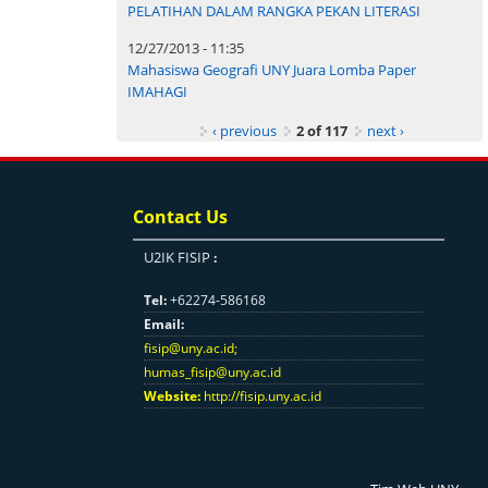
PELATIHAN DALAM RANGKA PEKAN LITERASI
12/27/2013 - 11:35
Mahasiswa Geografi UNY Juara Lomba Paper
IMAHAGI
‹ previous
2 of 117
next ›
Contact Us
U2IK FISIP
:
Tel:
+62274-586168
Email:
fisip@uny.ac.id
;
humas_fisip@uny.ac.id
Website:
http://fisip.uny.ac.id