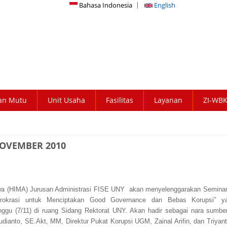
Bahasa Indonesia
English
an Mutu
Unit Usaha
Fasilitas
Layanan
ZI-WB
NOVEMBER 2010
a (HIMA) Jurusan Administrasi FISE UNY akan menyelenggarakan Seminar
irokrasi untuk Menciptakan Good Governance dan Bebas Korupsi” y
nggu (7/11) di ruang Sidang Rektorat UNY. Akan hadir sebagai nara sumber
udianto, SE.Akt, MM, Direktur Pukat Korupsi UGM, Zainal Arifin, dan Triyan