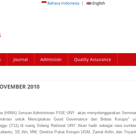
Bahasa Indonesia
English
s
Journal
Admission
Quality Assurance
NOVEMBER 2010
a (HIMA) Jurusan Administrasi FISE UNY akan menyelenggarakan Seminar
irokrasi untuk Menciptakan Good Governance dan Bebas Korupsi” y
nggu (7/11) di ruang Sidang Rektorat UNY. Akan hadir sebagai nara sumber
udianto, SE.Akt, MM, Direktur Pukat Korupsi UGM, Zainal Arifin, dan Triyan