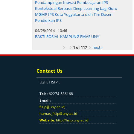
Pendampingan Inovasi Pembelajaran IPS
Kontekstual Berbasis Deep Learning bagi Guru
MGMP IPS Kota Yogyakarta oleh Tim Dosen
Pendidikan IPS
04/28/2014 - 10:46
BAKTI SOSIAL KAMPUNG EMAS UNY
1 of 117
next ›
Contact Us
U2IK FISIP
:
Tel:
+62274-586168
Email:
fisip@uny.ac.id
;
humas_fisip@uny.ac.id
Website:
http://fisip.uny.ac.id