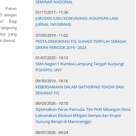
SEMINAR NASIONAL
an Pekan
01/17/2017 - 11:36
10 dengan
JURUSAN ILMU KOMUNIKASI HIDUPKAN LAGI
er”. Bagi
JURNAL INFORMASI
 langsung
itas yang
07/05/2019 - 11:02
t.(lensa)
PESTA DEMOKRASI FIS, SUHADI TERPILIH SEBAGAI
DEKAN PERIODE 2019 - 2023
01/07/2025 - 19:13
SMA Negeri 1 Rumbia Lampung Tengah Kunjungi
FISHIPOL UNY
09/30/2019 - 16:16
KEBERSAMAAN DALAM GATHERING TENDIK DAN
DEKANAT FIS
06/03/2026 - 10:10
Optimalkan Peran Pemuda, Tim PkM Mbangun Desa
Laksanakan Edukasi Mitigasi Gempa dan Erupsi
Gunung Berapi di Manisrenggo
08/07/2026 - 09:24