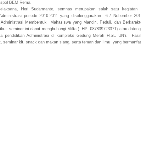
Sospol BEM Rema.
elaksana, Heri Sudarmanto, semnas merupakan salah satu kegiat
 Administrasi periode 2010-2011 yang diselenggarakan 6-7 Nobember 20
Administrasi Membentuk Mahasiswa yang Mandiri, Peduli, dan Berkarakt
kuti seminar ini dapat menghubungi Mifta ( HP: 087839723371) atau datang
ma pendidikan Administrasi di kompleks Gedung Merah FISE UNY. Fasil
kat, seminar kit, snack dan makan siang, serta teman dan ilmu yang bermanfaa