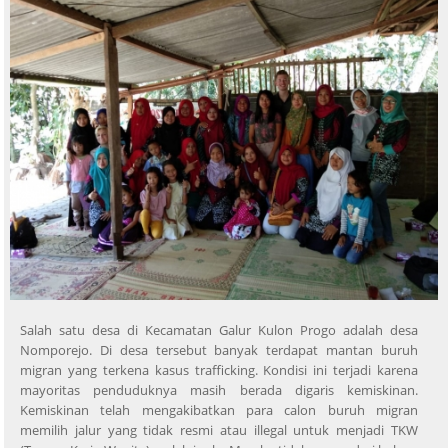
Salah satu desa di Kecamatan Galur Kulon Progo adalah desa
Nomporejo. Di desa tersebut banyak terdapat mantan buruh
migran yang terkena kasus trafficking. Kondisi ini terjadi karena
mayoritas penduduknya masih berada digaris kemiskinan.
Kemiskinan telah mengakibatkan para calon buruh migran
memilih jalur yang tidak resmi atau illegal untuk menjadi TKW