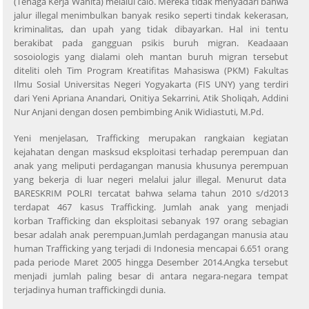
(Tenaga Kerja Wanita) melalui calo. Mereka tidak menyadari bahwa
jalur illegal menimbulkan banyak resiko seperti tindak kekerasan,
kriminalitas, dan upah yang tidak dibayarkan. Hal ini tentu
berakibat pada gangguan psikis buruh migran. Keadaaan
sosoiologis yang dialami oleh mantan buruh migran tersebut
diteliti oleh Tim Program Kreatifitas Mahasiswa (PKM) Fakultas
Ilmu Sosial Universitas Negeri Yogyakarta (FIS UNY) yang terdiri
dari Yeni Apriana Anandari, Onitiya Sekarrini, Atik Sholiqah, Addini
Nur Anjani dengan dosen pembimbing Anik Widiastuti, M.Pd.
Yeni menjelasan, Trafficking merupakan rangkaian kegiatan
kejahatan dengan masksud eksploitasi terhadap perempuan dan
anak yang meliputi perdagangan manusia khusunya perempuan
yang bekerja di luar negeri melalui jalur illegal. Menurut data
BARESKRIM POLRI tercatat bahwa selama tahun 2010 s/d2013
terdapat 467 kasus Trafficking. Jumlah anak yang menjadi
korban Trafficking dan eksploitasi sebanyak 197 orang sebagian
besar adalah anak perempuan.Jumlah perdagangan manusia atau
human Trafficking yang terjadi di Indonesia mencapai 6.651 orang
pada periode Maret 2005 hingga Desember 2014.Angka tersebut
menjadi jumlah paling besar di antara negara-negara tempat
terjadinya human traffickingdi dunia.