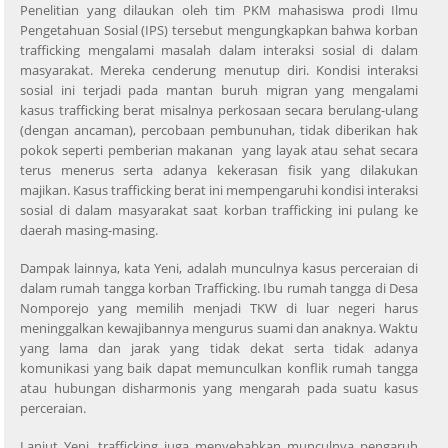
Penelitian yang dilaukan oleh tim PKM mahasiswa prodi Ilmu
Pengetahuan Sosial (IPS) tersebut mengungkapkan bahwa korban
trafficking mengalami masalah dalam interaksi sosial di dalam
masyarakat. Mereka cenderung menutup diri. Kondisi interaksi
sosial ini terjadi pada mantan buruh migran yang mengalami
kasus trafficking berat misalnya perkosaan secara berulang-ulang
(dengan ancaman), percobaan pembunuhan, tidak diberikan hak
pokok seperti pemberian makanan yang layak atau sehat secara
terus menerus serta adanya kekerasan fisik yang dilakukan
majikan. Kasus trafficking berat ini mempengaruhi kondisi interaksi
sosial di dalam masyarakat saat korban trafficking ini pulang ke
daerah masing-masing.
Dampak lainnya, kata Yeni, adalah munculnya kasus perceraian di
dalam rumah tangga korban Trafficking. Ibu rumah tangga di Desa
Nomporejo yang memilih menjadi TKW di luar negeri harus
meninggalkan kewajibannya mengurus suami dan anaknya. Waktu
yang lama dan jarak yang tidak dekat serta tidak adanya
komunikasi yang baik dapat memunculkan konflik rumah tangga
atau hubungan disharmonis yang mengarah pada suatu kasus
perceraian.
Lanjut Yeni, trafficking juga menyebabkan munculnya pengaruh