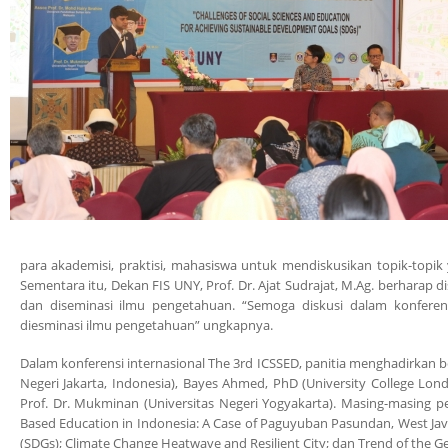
para akademisi, praktisi, mahasiswa untuk mendiskusikan topik-topi
Sementara itu, Dekan FIS UNY, Prof. Dr. Ajat Sudrajat, M.Ag. berhara
dan diseminasi ilmu pengetahuan. “Semoga diskusi dalam konfere
diesminasi ilmu pengetahuan” ungkapnya.
Dalam konferensi internasional The 3rd ICSSED, panitia menghadirkan be
Negeri Jakarta, Indonesia), Bayes Ahmed, PhD (University College Londo
Prof. Dr. Mukminan (Universitas Negeri Yogyakarta). Masing-masing 
Based Education in Indonesia: A Case of Paguyuban Pasundan, West Java
(SDGs); Climate Change Heatwave and Resilient City; dan Trend of the