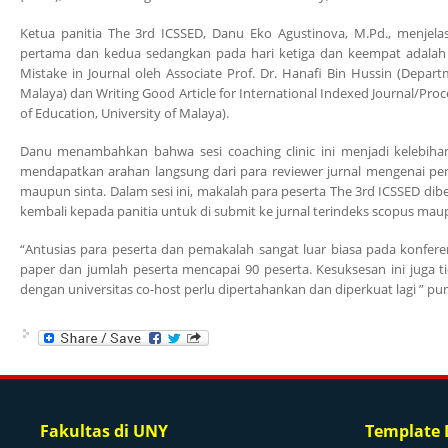
Ketua panitia The 3rd ICSSED, Danu Eko Agustinova, M.Pd., menje
pertama dan kedua sedangkan pada hari ketiga dan keempat adalah ses
Mistake in Journal oleh Associate Prof. Dr. Hanafi Bin Hussin (Departm
Malaya) dan Writing Good Article for International Indexed Journal/Pro
of Education, University of Malaya).
Danu menambahkan bahwa sesi coaching clinic ini menjadi kelebihan 
mendapatkan arahan langsung dari para reviewer jurnal mengenai penul
maupun sinta. Dalam sesi ini, makalah para peserta The 3rd ICSSED di
kembali kepada panitia untuk di submit ke jurnal terindeks scopus maup
“Antusias para peserta dan pemakalah sangat luar biasa pada konferen
paper dan jumlah peserta mencapai 90 peserta. Kesuksesan ini juga ti
dengan universitas co-host perlu dipertahankan dan diperkuat lagi ” pu
Fakultas di UNY
Template