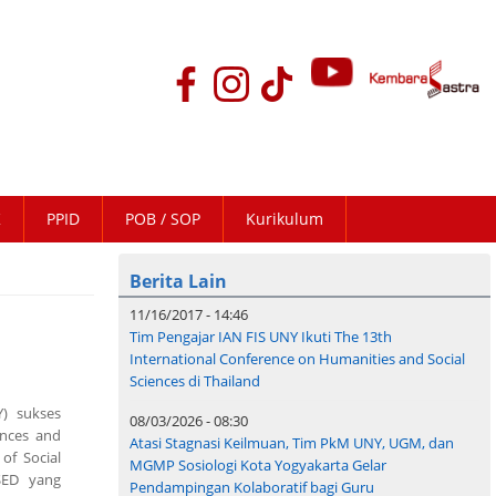
K
PPID
POB / SOP
Kurikulum
Berita Lain
11/16/2017 - 14:46
Tim Pengajar IAN FIS UNY Ikuti The 13th
International Conference on Humanities and Social
Sciences di Thailand
Y) sukses
08/03/2026 - 08:30
ences and
Atasi Stagnasi Keilmuan, Tim PkM UNY, UGM, dan
of Social
MGMP Sosiologi Kota Yogyakarta Gelar
SED yang
Pendampingan Kolaboratif bagi Guru