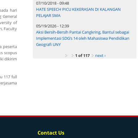
07/10/2018 - 09:48
HATE SPEECH PICU KEKERASAN DI KALANGAN
pada hari
PELAJAR SMA
g General
versity of
05/19/2026 - 12:39
n, Faculty
Aksi Bersih-Bersih Pantai Cangkring, Bantul sebagai
Implementasi SDG’s 14 oleh Mahasiswa Pendidikan
Geografi UNY
a peserta
ks scopus
1 of 117
next ›
i dikirim
 117 full
kerjasama
Contact Us