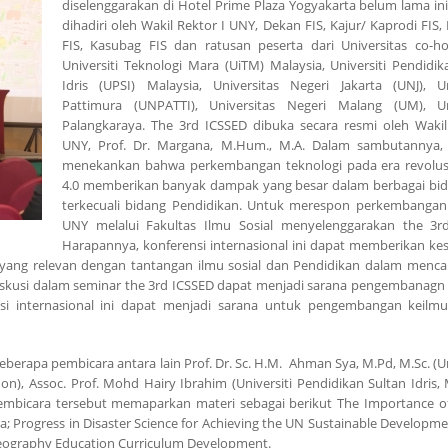
diselenggarakan di Hotel Prime Plaza Yogyakarta belum lama ini
dihadiri oleh Wakil Rektor I UNY, Dekan FIS, Kajur/ Kaprodi FIS
FIS, Kasubag FIS dan ratusan peserta dari Universitas co-ho
Universiti Teknologi Mara (UiTM) Malaysia, Universiti Pendidik
Idris (UPSI) Malaysia, Universitas Negeri Jakarta (UNJ), Un
Pattimura (UNPATTI), Universitas Negeri Malang (UM), Un
Palangkaraya. The 3rd ICSSED dibuka secara resmi oleh Wakil
UNY, Prof. Dr. Margana, M.Hum., M.A. Dalam sambutannya,
menekankan bahwa perkembangan teknologi pada era revolusi
4.0 memberikan banyak dampak yang besar dalam berbagai bid
terkecuali bidang Pendidikan. Untuk merespon perkembangan
UNY melalui Fakultas Ilmu Sosial menyelenggarakan the 3r
Harapannya, konferensi internasional ini dapat memberikan k
k yang relevan dengan tantangan ilmu sosial dan Pendidikan dalam menca
p diskusi dalam seminar the 3rd ICSSED dapat menjadi sarana pengembanagn
nsi internasional ini dapat menjadi sarana untuk pengembangan keil
berapa pembicara antara lain Prof. Dr. Sc. H.M. Ahman Sya, M.Pd, M.Sc. (U
n), Assoc. Prof. Mohd Hairy Ibrahim (Universiti Pendidikan Sultan Idris, 
pembicara tersebut memaparkan materi sebagai berikut The Importance of
; Progress in Disaster Science for Achieving the UN Sustainable Developme
 Geography Education Curriculum Development.