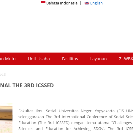
Bahasa Indonesia
English
an Mutu
Unit Usaha
Fasilitas
Layanan
ZI-WB
SSED
NAL THE 3RD ICSSED
Fakultas Ilmu Sosial Universitas Negeri Yogyakarta (FIS UN
selenggarakan The 3rd International Conference of Social Sci
Education (The 3rd ICSSED) dengan tema utama "Challenges 
Sciences and Education for Achieving SDGs". The 3rd ICS