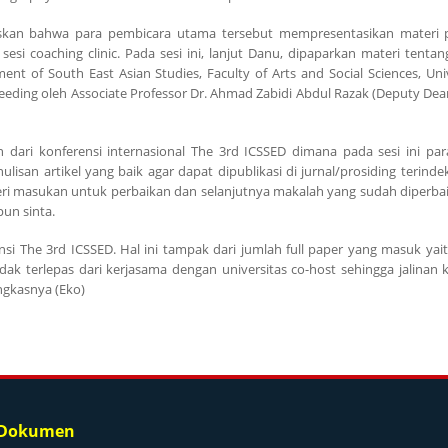
laskan bahwa para pembicara utama tersebut mempresentasikan materi 
i coaching clinic. Pada sesi ini, lanjut Danu, dipaparkan materi tentan
ent of South East Asian Studies, Faculty of Arts and Social Sciences, Uni
ceeding oleh Associate Professor Dr. Ahmad Zabidi Abdul Razak (Deputy Dea
dari konferensi internasional The 3rd ICSSED dimana pada sesi ini par
isan artikel yang baik agar dapat dipublikasi di jurnal/prosiding terinde
beri masukan untuk perbaikan dan selanjutnya makalah yang sudah diperbaik
un sinta.
si The 3rd ICSSED. Hal ini tampak dari jumlah full paper yang masuk yaitu
dak terlepas dari kerjasama dengan universitas co-host sehingga jalinan 
ngkasnya (Eko)
 Dokumen