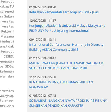
 tersebut
, Kabag TU
01/02/2012 - 08:20
st sepeti
Kebijakan Pemerintah Terhadap IPS Tidak Jelas
an Sultan
12/02/2025 - 11:17
iversitas
Kunjungan Akademik Universiti Malaya Malaysia ke
iversitas
FISIP UNY Perkuat Jejaring Internasional
 Rektor I
 Margana
09/17/2015 - 13:41
 industri
International Conference on Harmony in Diversity:
ang tidak
Building ASEAN Community 2015
 tersebut
d ICSSED.
01/11/2019 - 10:47
esempatan
MAHASISWA UNY JUARA 3 LKTI NASIONAL DALAM
pai SDGs.
SHARIA ECONOMICS EVENT DAYS 2018
 keilmuan
muwan dan
11/28/2013 - 15:08
KENALKAN FIS UNY, TIM HUMAS LAKUKAN
ROADSHOW
niversitas
01/03/2012 - 07:48
Malaysia),
SOSIALISASI, LANGKAH NYATA PRODI P. IPS FIS UNY
 Culture-
SUKSESKAN PENDIDIKAN KARAKTER
nts Goals