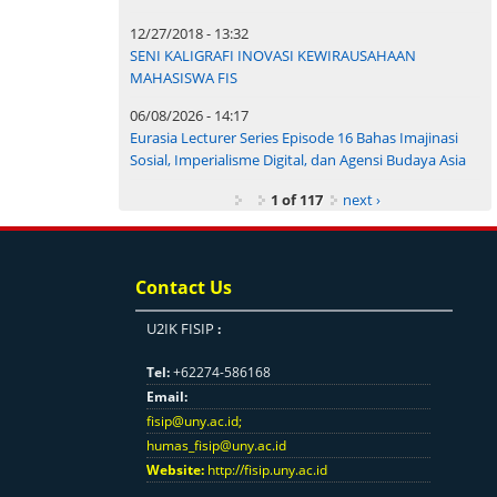
12/27/2018 - 13:32
SENI KALIGRAFI INOVASI KEWIRAUSAHAAN
MAHASISWA FIS
06/08/2026 - 14:17
Eurasia Lecturer Series Episode 16 Bahas Imajinasi
Sosial, Imperialisme Digital, dan Agensi Budaya Asia
1 of 117
next ›
Contact Us
U2IK FISIP
:
Tel:
+62274-586168
Email:
fisip@uny.ac.id
;
humas_fisip@uny.ac.id
Website:
http://fisip.uny.ac.id