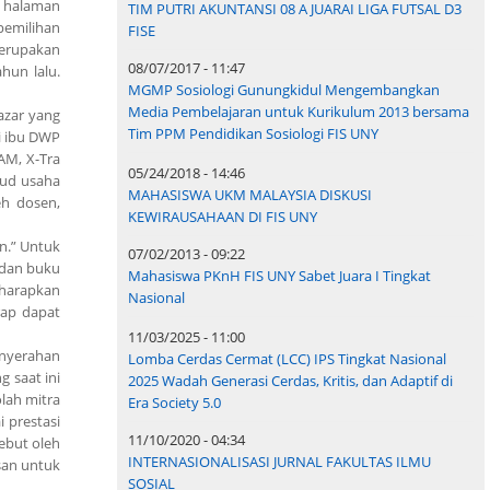
di halaman
TIM PUTRI AKUNTANSI 08 A JUARAI LIGA FUTSAL D3
pemilihan
FISE
merupakan
08/07/2017 - 11:47
hun lalu.
MGMP Sosiologi Gunungkidul Mengembangkan
Media Pembelajaran untuk Kurikulum 2013 bersama
azar yang
Tim PPM Pendidikan Sosiologi FIS UNY
ri ibu DWP
ZAM, X-Tra
05/24/2018 - 14:46
jud usaha
MAHASISWA UKM MALAYSIA DISKUSI
eh dosen,
KEWIRAUSAHAAN DI FIS UNY
n.” Untuk
07/02/2013 - 09:22
 dan buku
Mahasiswa PKnH FIS UNY Sabet Juara I Tingkat
diharapkan
Nasional
rap dapat
11/03/2025 - 11:00
enyerahan
Lomba Cerdas Cermat (LCC) IPS Tingkat Nasional
 saat ini
2025 Wadah Generasi Cerdas, Kritis, dan Adaptif di
lah mitra
Era Society 5.0
 prestasi
11/10/2020 - 04:34
sebut oleh
INTERNASIONALISASI JURNAL FAKULTAS ILMU
san untuk
SOSIAL