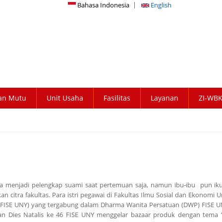
Bahasa Indonesia
English
an Mutu
Unit Usaha
Fasilitas
Layanan
ZI-WB
ya menjadi pelengkap suami saat pertemuan saja, namun ibu-ibu pun iku
citra fakultas. Para istri pegawai di Fakultas Ilmu Sosial dan Ekonomi Un
 (FISE UNY) yang tergabung dalam Dharma Wanita Persatuan (DWP) FISE 
n Dies Natalis ke 46 FISE UNY menggelar bazaar produk dengan tema “