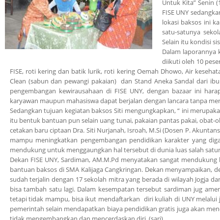
Untuk Kita” Senin (
FISE UNY sedangkan
lokasi baksos ini 
satu-satunya sekol
Selain itu kondisi
Dalam laporannya k
diikuti oleh 10 pese
FISE, roti kering dan batik lurik, roti kering Oemah Dhowo, Air keseh
Clean (sabun dan pewangi pakaian) dan Stand Aneka Sandal dari ibu
pengembangan kewirausahaan di FISE UNY, dengan bazaar ini hara
karyawan maupun mahasiswa dapat berjalan dengan lancara tanpa men
Sedangkan tujuan kegiatan baksos Siti mengungkapkan, “ ini merupakan
itu bentuk bantuan pun selain uang tunai, pakaian pantas pakai, obat
cetakan baru ciptaan Dra. Siti Nurjanah, Isroah, M.Si (Dosen P. Akuntan
mampu meningkatkan pengembangan pendidikan karakter yang digaung
mendukung untuk menggaungkan hal tersebut di dunia luas salah satuny
Dekan FISE UNY, Sardiman, AM.M.Pd menyatakan sangat mendukung ke
bantuan baksos di SMA Kalijaga Cangkringan. Dekan menyampaikan, den
sudah terjalin dengan 17 sekolah mitra yang berada di wilayah Jogja 
bisa tambah satu lagi. Dalam kesempatan tersebut sardiman jug ame
tetapi tidak mampu, bisa ikut mendaftarkan diri kuliah di UNY melalui j
pemerintah selain mendapatkan biaya pendidikan gratis juga akan mend
tidak mengembangkan dan mencerdaskan diri. (sari)