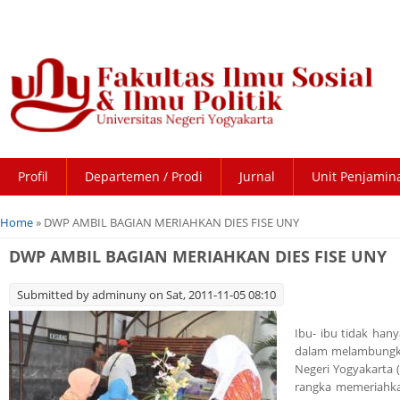
Profil
Departemen / Prodi
Jurnal
Unit Penjamin
You are here
Home
» DWP AMBIL BAGIAN MERIAHKAN DIES FISE UNY
DWP AMBIL BAGIAN MERIAHKAN DIES FISE UNY
Submitted by
adminuny
on Sat, 2011-11-05 08:10
Ibu- ibu tidak han
dalam melambungkan 
Negeri Yogyakarta
rangka memeriahka