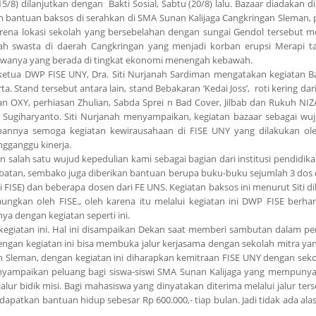
15/8) dilanjutkan dengan Bakti Sosial, Sabtu (20/8) lalu. Bazaar diadakan 
 bantuan baksos di serahkan di SMA Sunan Kalijaga Cangkringan Sleman, 
karena lokasi sekolah yang bersebelahan dengan sungai Gendol tersebut 
ah swasta di daerah Cangkringan yang menjadi korban erupsi Merapi ta
 siswanya yang berada di tingkat ekonomi menengah kebawah.
etua DWP FISE UNY, Dra. Siti Nurjanah Sardiman mengatakan kegiatan B
rta. Stand tersebut antara lain, stand Bebakaran ‘Kedai Joss’, roti kering da
atan OXY, perhiasan Zhulian, Sabda Sprei n Bad Cover, Jilbab dan Rukuh NI
 Sugiharyanto. Siti Nurjanah menyampaikan, kegiatan bazaar sebagai wu
pannya semoga kegiatan kewirausahaan di FISE UNY yang dilakukan ol
gganggu kinerja.
 salah satu wujud kepedulian kami sebagai bagian dari institusi pendidika
-obatan, sembako juga diberikan bantuan berupa buku-buku sejumlah 3 dos
si FISE) dan beberapa dosen dari FE UNS. Kegiatan baksos ini menurut Siti 
kan oleh FISE., oleh karena itu melalui kegiatan ini DWP FISE berha
a dengan kegiatan seperti ini.
giatan ini. Hal ini disampaikan Dekan saat memberi sambutan dalam p
gan kegiatan ini bisa membuka jalur kerjasama dengan sekolah mitra yang
dan Sleman, dengan kegiatan ini diharapkan kemitraan FISE UNY dengan seko
nyampaikan peluang bagi siswa-siswi SMA Sunan Kalijaga yang mempunyai
alur bidik misi. Bagi mahasiswa yang dinyatakan diterima melalui jalur ter
apatkan bantuan hidup sebesar Rp 600.000,- tiap bulan. Jadi tidak ada ala